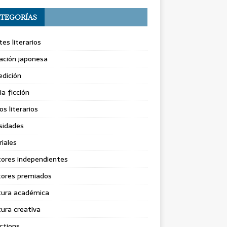
TEGORÍAS
es literarios
ación japonesa
dición
ia ficción
os literarios
sidades
riales
tores independientes
tores premiados
tura académica
tura creativa
ctions