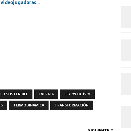
s videojugadoras…
LO SOSTENIBLE
ENERGÍA
LEY 99 DE 1991
OS
TERMODINÁMICA
TRANSFORMACIÓN
SIGUIENTE