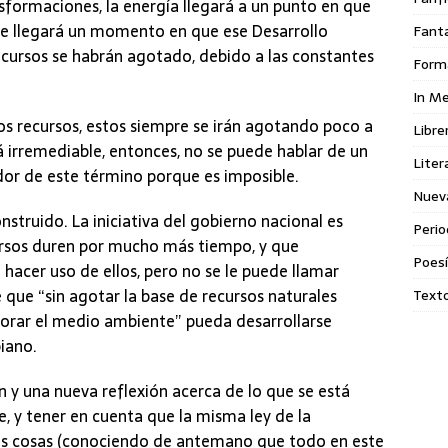
sformaciones, la energía llegará a un punto en que
que llegará un momento en que ese Desarrollo
Fant
 recursos se habrán agotado, debido a las constantes
Form
In M
os recursos, estos siempre se irán agotando poco a
Libre
á irremediable, entonces, no se puede hablar de un
Liter
ndor de este término porque es imposible.
Nuev
struido. La iniciativa del gobierno nacional es
Perio
ursos duren por mucho más tiempo, y que
Poes
hacer uso de ellos, pero no se le puede llamar
e que “sin agotar la base de recursos naturales
Texto
riorar el medio ambiente” pueda desarrollarse
iano.
 y una nueva reflexión acerca de lo que se está
, y tener en cuenta que la misma ley de la
as cosas (conociendo de antemano que todo en este