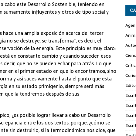
 a cabo este Desarrollo Sostenible, teniendo en
CA
 sumamente influyentes y otros de tipo social y
Agent
nos hace una amplia exposición acerca del tercer
Anim
a no se destruye, se transforma”, es decir, el
Autoe
onservación de la energía. Este principio es muy claro:
Cienc
e está en constante cambio y cuando suceden esos
es decir, que no se pueden echar para atrás. Lo que
Crític
ner en el primer estado en que lo encontramos, sino
Curio
orma y así sucesivamente hasta el punto que esta
Edito
gía en su estado primigenio, siempre será más
 en que la tendremos después de sus
Escri
Escri
ico, ¿es posible lograr llevar a cabo un Desarrollo
Escri
crepancia entre los dos textos, porque, ¿cómo se
Escri
nte sin destruirlo, si la termodinámica nos dice, que
Fanfi