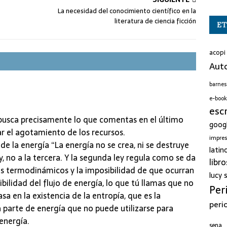
La necesidad del conocimiento científico en la
literatura de ciencia ficción
ET
acopi
Auto
barnes
e-book
esc
 busca precisamente lo que comentas en el último
goog
ar el agotamiento de los recursos.
impre
 de la energía “La energía no se crea, ni se destruye
latin
, no a la tercera. Y la segunda ley regula como se da
libro
os termodinámicos y la imposibilidad de que ocurran
lucy
sibilidad del flujo de energía, lo que tú llamas que no
Per
sa en la existencia de la entropía, que es la
peri
 parte de energía que no puede utilizarse para
 energía.
sena