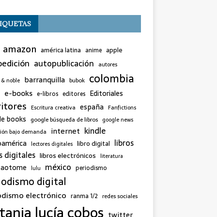
IQUETAS
amazon
américa latina
apple
anime
edición
autopublicación
autores
colombia
barranquilla
bubok
 & noble
e-books
Editoriales
e-libros
editores
ritores
españa
Escritura creativa
Fanfictions
le books
google búsqueda de libros
google news
kindle
internet
sión bajo demanda
libros
oamérica
libro digital
lectores digitales
s digitales
libros electrónicos
literatura
méxico
 saotome
periodismo
lulu
iodismo digital
odismo electrónico
ranma 1/2
redes sociales
tania lucía cobos
twitter