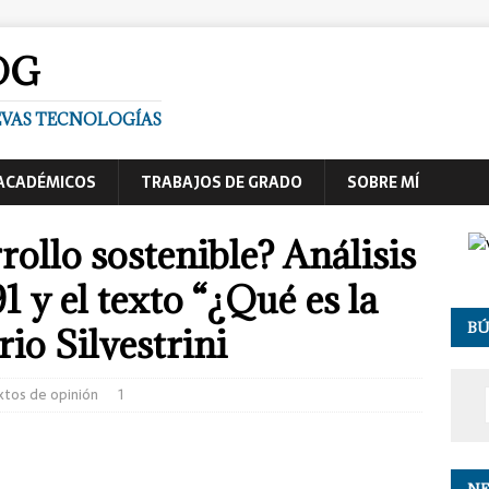
OG
UEVAS TECNOLOGÍAS
ACADÉMICOS
TRABAJOS DE GRADO
SOBRE MÍ
rrollo sostenible? Análisis
1 y el texto “¿Qué es la
B
rio Silvestrini
xtos de opinión
1
NE