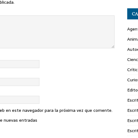
blicada.
CA
Agent
Anim
Autoe
Cienc
Crític
Curio
Edito
Escri
Escri
web en este navegador para la próxima vez que comente.
 de nuevas entradas
Escri
Escri