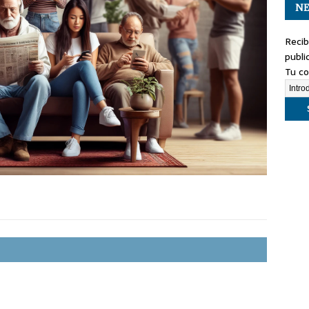
NE
Recib
publi
Tu co