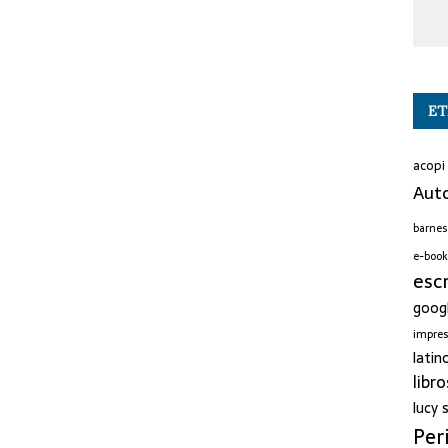
ET
acopi
Auto
barnes
e-book
esc
goog
impre
latin
libro
lucy
Per