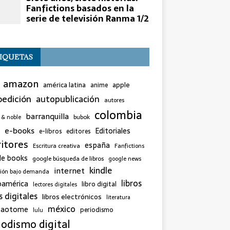
IQUETAS
amazon
américa latina
apple
anime
edición
autopublicación
autores
colombia
barranquilla
bubok
 & noble
e-books
Editoriales
e-libros
editores
ritores
españa
Escritura creativa
Fanfictions
le books
google búsqueda de libros
google news
kindle
internet
sión bajo demanda
libros
oamérica
libro digital
lectores digitales
s digitales
libros electrónicos
literatura
méxico
 saotome
periodismo
lulu
iodismo digital