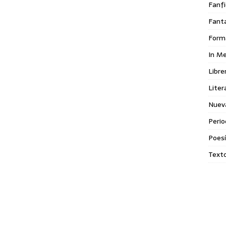
Fanfi
Fant
Form
In M
Libre
Liter
Nuev
Perio
Poes
Texto