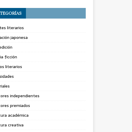
TEGORÍAS
es literarios
ación japonesa
dición
ia ficción
os literarios
sidades
riales
tores independientes
tores premiados
tura académica
tura creativa