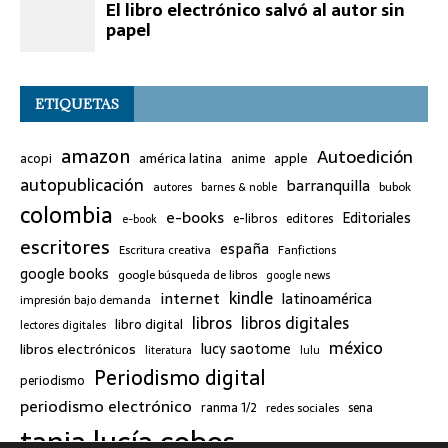
ETIQUETAS
amazon
Autoedición
américa latina
apple
acopi
anime
autopublicación
barranquilla
bubok
autores
barnes & noble
colombia
e-books
Editoriales
e-libros
editores
e-book
escritores
españa
Escritura creativa
Fanfictions
google books
google búsqueda de libros
google news
kindle
internet
latinoamérica
impresión bajo demanda
libros
libros digitales
libro digital
lectores digitales
méxico
lucy saotome
libros electrónicos
literatura
lulu
Periodismo digital
periodismo
periodismo electrónico
ranma 1/2
redes sociales
sena
tania lucía cobos
twitter