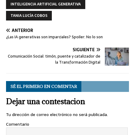
b
t
e
a
s
e
g
e
l
L
t
a
INTELIGENCIA ARTIFICIAL GENERATIVA
o
e
d
m
A
n
r
i
r
o
r
I
e
p
g
a
n
t
TANIA LUCÍA COBOS
k
n
p
e
m
k
i
r
r
ANTERIOR
¿Las IA generativas son imparciales? Spoiler: No lo son
SIGUIENTE
Comunicación Social: timón, puente y catalizador de
la Transformación Digital
SÉ EL PRIMERO EN COMENTAR
Dejar una contestacion
Tu dirección de correo electrónico no será publicada.
Comentario