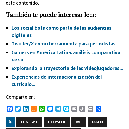
este contenido.
También te puede interesar leer:
Los social bots como parte de las audiencias
digitales
Twitter/X como herramienta para periodistas…
Gamers en América Latina: análisis comparativo
de su…
Explorando la trayectoria de las videojugadoras…
Experiencias de internacionalización del
currículo…
Comparte en:
F
T
L
M
W
M
T
S
E
C
P
C
a
w
i
e
h
e
e
k
m
o
r
o
c
i
n
n
a
s
l
y
a
p
i
m
CHATGPT
DEEPSEEK
IAG
IAGEN
e
t
k
e
t
s
e
p
i
y
n
p