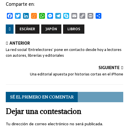
Comparte en:
F
T
L
M
W
M
T
S
E
C
P
C
a
w
i
e
h
e
e
k
m
o
r
o
c
i
n
n
a
s
l
y
a
p
i
m
ESCÁNER
JAPÓN
LIBROS
e
t
k
e
t
s
e
p
i
y
n
p
b
t
e
a
s
e
g
e
l
L
t
a
ANTERIOR
o
e
d
m
A
n
r
i
r
La red social ‘Entrelectores’ pone en contacto desde hoy a lectores
o
r
I
e
p
g
a
n
t
con autores, librerías y editoriales
k
n
p
e
m
k
i
r
r
SIGUIENTE
Una editorial apuesta por historias cortas en el iPhone
SÉ EL PRIMERO EN COMENTAR
Dejar una contestacion
Tu dirección de correo electrónico no será publicada.