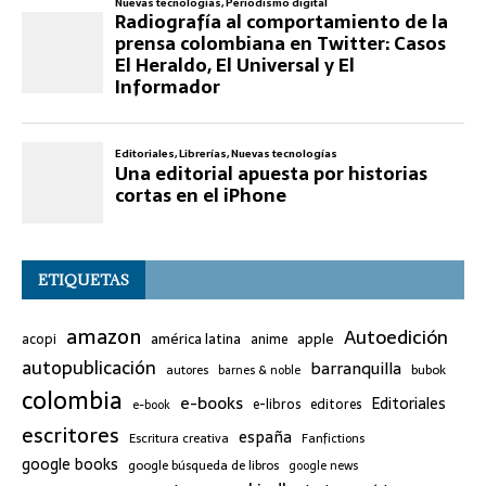
ETIQUETAS
amazon
Autoedición
américa latina
apple
acopi
anime
autopublicación
barranquilla
bubok
autores
barnes & noble
colombia
e-books
Editoriales
e-libros
editores
e-book
escritores
españa
Escritura creativa
Fanfictions
google books
google búsqueda de libros
google news