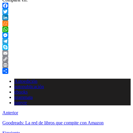
Facebook
Twitter
LinkedIn
Meneame
WhatsApp
Messenger
Telegram
Skype
Email
Copy
Link
Print
Compartir
Autoedición
autopublicación
ebooks
grammata
papyre
Anterior
Goodreads: La red de libros que compite con Amazon
Siguiente