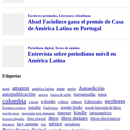
Escritores premiados
,
Literatura colombiana
Abad Faciolince gana el premio de Casa
de América Latina en Portugal
Periodismo digital
,
Textos de opinión
Entrevista sobre periodismo móvil en
América Latina
Etiquetas
amazon
Autoedición
américa latina
apple
acopi
anime
autopublicación
barranquilla
autores
bubok
barnes & noble
colombia
escritores
e-books
Editoriales
e-libros
editores
e-book
españa
google books
Escritura creativa
Fanfictions
google búsqueda de libros
kindle
internet
latinoamérica
impresión bajo demanda
google news
libros
libros digitales
libro digital
libros electrónicos
lectores digitales
méxico
lucy saotome
periodismo
literatura
lulu
Periodismo digital