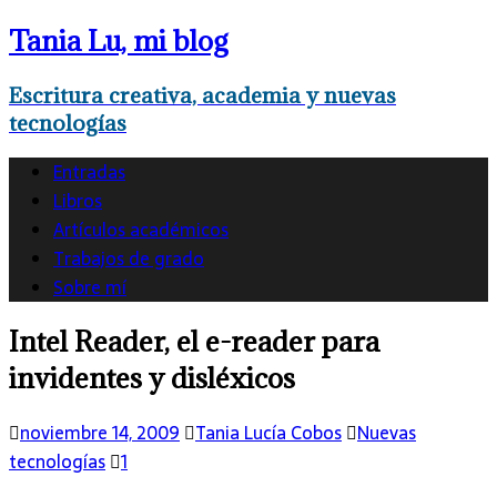
Tania Lu, mi blog
Escritura creativa, academia y nuevas
tecnologías
Entradas
Libros
Artículos académicos
Trabajos de grado
Sobre mí
Intel Reader, el e-reader para
invidentes y disléxicos
noviembre 14, 2009
Tania Lucía Cobos
Nuevas
tecnologías
1