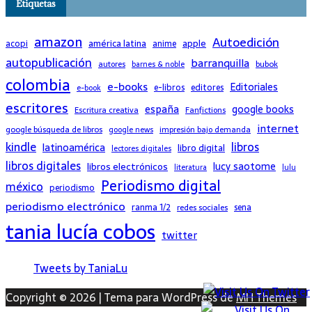
Etiquetas
amazon
Autoedición
américa latina
apple
acopi
anime
autopublicación
barranquilla
bubok
autores
barnes & noble
colombia
e-books
Editoriales
e-libros
editores
e-book
escritores
españa
google books
Escritura creativa
Fanfictions
internet
google búsqueda de libros
impresión bajo demanda
google news
kindle
libros
latinoamérica
libro digital
lectores digitales
libros digitales
lucy saotome
libros electrónicos
literatura
lulu
Periodismo digital
méxico
periodismo
periodismo electrónico
ranma 1/2
redes sociales
sena
tania lucía cobos
twitter
Tweets by TaniaLu
Copyright © 2026 | Tema para WordPress de
MH Themes