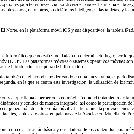
s opciones para tener presencia por diversos canales.La misma en la se
ables como, entre otros, los teléfonos inteligentes, las tabletas, y los 
o El Norte, en la plataforma móvil iOS y sus dispositivos: la tableta iPa
 informático que no está vinculado a un determinado lugar, por lo que 
omóvil […]”. Las plataformas móviles o sistemas operativos móviles son 
mas de introducción o captura de información.
ado también en el periodismo derivando en una nueva rama, el periodism
egunda, en la que se centra esta investigación, la utilización de los mó
ión y al que llama ciberperiodismo móvil, “como el tratamiento de la in
es dinámicas y sonidos de manera integrada, así como la participación d
ercera generación de la telefonía móvil”. La herramienta por excelencia e
teligentes, tabletas, y otros, en palabras de la Asociación Mundial de P
nen una clasificación básica y orientadora de los contenidos para móvi