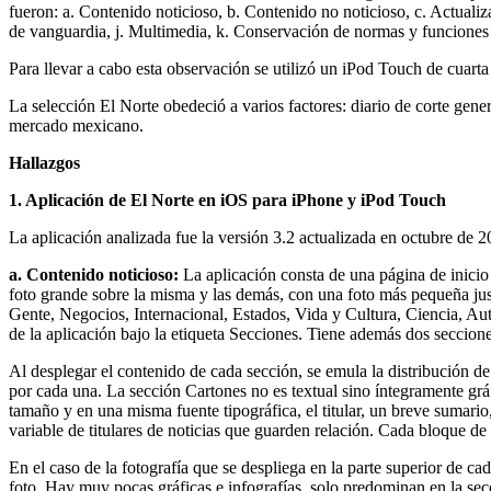
fueron: a. Contenido noticioso, b. Contenido no noticioso, c. Actualiza
de vanguardia, j. Multimedia, k. Conservación de normas y funciones e
Para llevar a cabo esta observación se utilizó un iPod Touch de cuar
La selección El Norte obedeció a varios factores: diario de corte genera
mercado mexicano.
Hallazgos
1. Aplicación de El Norte en iOS para iPhone y iPod Touch
La aplicación analizada fue la versión 3.2 actualizada en octubre de 2
a. Contenido noticioso:
La aplicación consta de una página de inicio 
foto grande sobre la misma y las demás, con una foto más pequeña jus
Gente, Negocios, Internacional, Estados, Vida y Cultura, Ciencia, Aut
de la aplicación bajo la etiqueta Secciones. Tiene además dos seccion
Al desplegar el contenido de cada sección, se emula la distribución d
por cada una. La sección Cartones no es textual sino íntegramente grá
tamaño y en una misma fuente tipográfica, el titular, un breve sumario,
variable de titulares de noticias que guarden relación. Cada bloque de 
En el caso de la fotografía que se despliega en la parte superior de ca
foto. Hay muy pocas gráficas e infografías, solo predominan en la sec