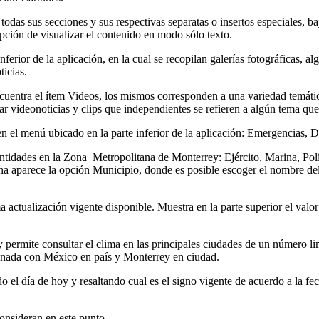
 todas sus secciones y sus respectivas separatas o insertos especiales, b
pción de visualizar el contenido en modo sólo texto.
rior de la aplicación, en la cual se recopilan galerías fotográficas, al
ticias.
cuentra el ítem Videos, los mismos corresponden a una variedad temática
r videonoticias y clips que independientes se refieren a algún tema que 
n el menú ubicado en la parte inferior de la aplicación: Emergencias, 
ntidades en la Zona Metropolitana de Monterrey: Ejército, Marina, Pol
a aparece la opción Municipio, donde es posible escoger el nombre del
ma actualización vigente disponible. Muestra en la parte superior el val
 permite consultar el clima en las principales ciudades de un número lim
minada con México en país y Monterrey en ciudad.
l día de hoy y resaltando cual es el signo vigente de acuerdo a la fecha
onsideran en este punto.