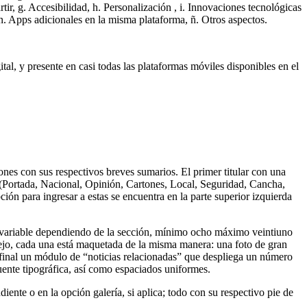
tir, g. Accesibilidad, h. Personalización , i. Innovaciones tecnológicas
n. Apps adicionales en la misma plataforma, ñ. Otros aspectos.
ital, y presente en casi todas las plataformas móviles disponibles en el
nes con sus respectivos breves sumarios. El primer titular con una
 (Portada, Nacional, Opinión, Cartones, Local, Seguridad, Cancha,
ón para ingresar a estas se encuentra en la parte superior izquierda
 es variable dependiendo de la sección, mínimo ocho máximo veintiuno
anejo, cada una está maquetada de la misma manera: una foto de gran
 al final un módulo de “noticias relacionadas” que despliega un número
fuente tipográfica, así como espaciados uniformes.
iente o en la opción galería, si aplica; todo con su respectivo pie de