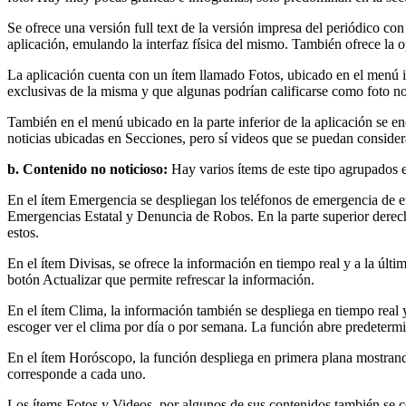
Se ofrece una versión full text de la versión impresa del periódico con
aplicación, emulando la interfaz física del mismo. También ofrece la o
La aplicación cuenta con un ítem llamado Fotos, ubicado en el menú infe
exclusivas de la misma y que algunas podrían calificarse como foto no
También en el menú ubicado en la parte inferior de la aplicación se en
noticias ubicadas en Secciones, pero sí videos que se puedan considera
b. Contenido no noticioso:
Hay varios ítems de este tipo agrupados e
En el ítem Emergencia se despliegan los teléfonos de emergencia de e
Emergencias Estatal y Denuncia de Robos. En la parte superior derech
estos.
En el ítem Divisas, se ofrece la información en tiempo real y a la últi
botón Actualizar que permite refrescar la información.
En el ítem Clima, la información también se despliega en tiempo real y
escoger ver el clima por día o por semana. La función abre predeter
En el ítem Horóscopo, la función despliega en primera plana mostrando e
corresponde a cada uno.
Los ítems Fotos y Videos, por algunos de sus contenidos también se c