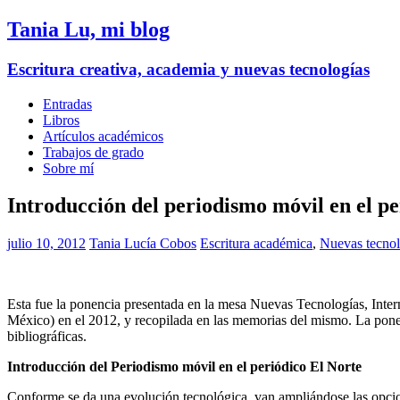
Tania Lu, mi blog
Escritura creativa, academia y nuevas tecnologías
Entradas
Libros
Artículos académicos
Trabajos de grado
Sobre mí
Introducción del periodismo móvil en el pe
julio 10, 2012
Tania Lucía Cobos
Escritura académica
,
Nuevas tecnol
Esta fue la ponencia presentada en la mesa Nuevas Tecnologías, Inte
México) en el 2012, y recopilada en las memorias del mismo. La pon
bibliográficas.
Introducción del Periodismo móvil en el periódico El Norte
Conforme se da una evolución tecnológica, van ampliándose las opcione