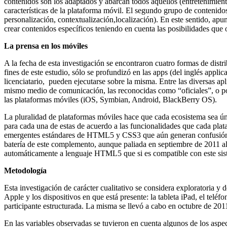
contenidos son los adaptados y abarcan todos aquellos (entretenimiento
características de la plataforma móvil. El segundo grupo de contenido
personalización, contextualización,localización). En este sentido, apu
crear contenidos específicos teniendo en cuenta las posibilidades que 
La prensa en los móviles
A la fecha de esta investigación se encontraron cuatro formas de dist
fines de este estudio, sólo se profundizó en las apps (del inglés appli
licenciatario, pueden ejecutarse sobre la misma. Entre las diversas ap
mismo medio de comunicación, las reconocidas como “oficiales”, o por
las plataformas móviles (iOS, Symbian, Android, BlackBerry OS).
La pluralidad de plataformas móviles hace que cada ecosistema sea úni
para cada una de estas de acuerdo a las funcionalidades que cada plat
emergentes estándares de HTML5 y CSS3 que aún generan confusión, y
batería de este complemento, aunque paliada en septiembre de 2011 al
automáticamente a lenguaje HTML5 que si es compatible con este sis
Metodología
Esta investigación de carácter cualitativo se considera exploratoria y d
Apple y los dispositivos en que está presente: la tableta iPad, el telé
participante estructurada. La misma se llevó a cabo en octubre de 201
En las variables observadas se tuvieron en cuenta algunos de los asp