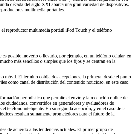
gunda década del siglo XXI abarca una gran variedad de dispositivos,
reproductores multimedia portátiles.
d, el reproductor multimedia portátil iPod Touch y el teléfono
es posible moverlo o llevarlo, por ejemplo, en un teléfono celular, en
mucho más sencillos o simples que los fijos y se centran en la
o móvil. El término cobija dos acepciones, la primera, desde el punto
viles como canal de distribución del contenido noticioso, en este caso,
formación periodística que permite el envío y la recepción online de
e los ciudadanos, convertidos en generadores y evaluadores de
s el teléfono inteligente. En su segunda acepción, y en el caso de la
eriódicos resultan sumamente prometedores para el futuro de la
les de acuerdo a las tendencias actuales. El primer grupo de