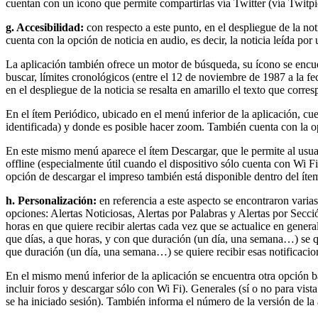
cuentan con un ícono que permite compartirlas vía Twitter (vía Twitp
g. Accesibilidad:
con respecto a este punto, en el despliegue de la no
cuenta con la opción de noticia en audio, es decir, la noticia leída po
La aplicación también ofrece un motor de búsqueda, su ícono se encuent
buscar, límites cronológicos (entre el 12 de noviembre de 1987 a la fe
en el despliegue de la noticia se resalta en amarillo el texto que corre
En el ítem Periódico, ubicado en el menú inferior de la aplicación, cu
identificada) y donde es posible hacer zoom. También cuenta con la op
En este mismo menú aparece el ítem Descargar, que le permite al usuario
offline (especialmente útil cuando el dispositivo sólo cuenta con Wi Fi
opción de descargar el impreso también está disponible dentro del íte
h. Personalización:
en referencia a este aspecto se encontraron varias 
opciones: Alertas Noticiosas, Alertas por Palabras y Alertas por Secci
horas en que quiere recibir alertas cada vez que se actualice en general
que días, a que horas, y con que duración (un día, una semana…) se quie
que duración (un día, una semana…) se quiere recibir esas notificacio
En el mismo menú inferior de la aplicación se encuentra otra opción baj
incluir foros y descargar sólo con Wi Fi). Generales (sí o no para vis
se ha iniciado sesión). También informa el número de la versión de la a