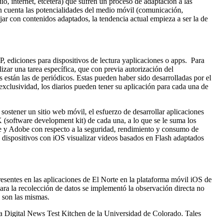
o, internet, etcétera) que sufren un proceso de adaptación a las
en cuenta las potencialidades del medio móvil (comunicación,
jar con contenidos adaptados, la tendencia actual empieza a ser la de
, ediciones para dispositivos de lectura yaplicaciones o apps. Para
lizar una tarea específica, que con previa autorización del
s están las de periódicos. Estas pueden haber sido desarrolladas por el
xclusividad, los diarios pueden tener su aplicación para cada una de
ostener un sitio web móvil, el esfuerzo de desarrollar aplicaciones
 (software development kit) de cada una, a lo que se le suma los
e y Adobe con respecto a la seguridad, rendimiento y consumo de
 dispositivos con iOS visualizar videos basados en Flash adaptados
 presentes en las aplicaciones de El Norte en la plataforma móvil iOS de
 Para la recolección de datos se implementó la observación directa no
e son las mismas.
la Digital News Test Kitchen de la Universidad de Colorado. Tales