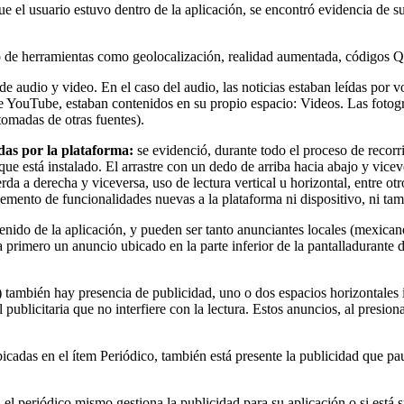
 el usuario estuvo dentro de la aplicación, se encontró evidencia de su 
 de herramientas como geolocalización, realidad aumentada, códigos Q
 de audio y video. En el caso del audio, las noticias estaban leídas po
e YouTube, estaban contenidos en su propio espacio: Videos. Las fotogra
tomadas de otras fuentes).
as por la plataforma:
se evidenció, durante todo el proceso de recorr
ue está instalado. El arrastre con un dedo de arriba hacia abajo y vice
a a derecha y viceversa, uso de lectura vertical u horizontal, entre ot
lemento de funcionalidades nuevas a la plataforma ni dispositivo, ni tam
ntenido de la aplicación, y pueden ser tanto anunciantes locales (mexi
a primero un anuncio ubicado en la parte inferior de la pantalladurant
mbién hay presencia de publicidad, uno o dos espacios horizontales inte
 publicitaria que no interfiere con la lectura. Estos anuncios, al presion
bicadas en el ítem Periódico, también está presente la publicidad que pa
i el periódico mismo gestiona la publicidad para su aplicación o si está