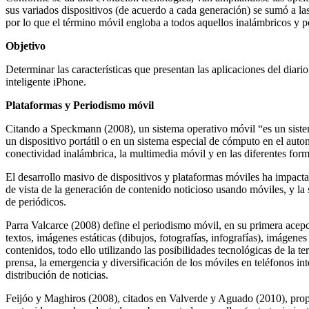
sus variados dispositivos (de acuerdo a cada generación) se sumó a la
por lo que el término móvil engloba a todos aquellos inalámbricos y port
Objetivo
Determinar las características que presentan las aplicaciones del diari
inteligente iPhone.
Plataformas y Periodismo móvil
Citando a Speckmann (2008), un sistema operativo móvil “es un sistema
un dispositivo portátil o en un sistema especial de cómputo en el aut
conectividad inalámbrica, la multimedia móvil y en las diferentes for
El desarrollo masivo de dispositivos y plataformas móviles ha impact
de vista de la generación de contenido noticioso usando móviles, y la s
de periódicos.
Parra Valcarce (2008) define el periodismo móvil, en su primera acepc
textos, imágenes estáticas (dibujos, fotografías, infografías), imágen
contenidos, todo ello utilizando las posibilidades tecnológicas de la t
prensa, la emergencia y diversificación de los móviles en teléfonos in
distribución de noticias.
Feijóo y Maghiros (2008), citados en Valverde y Aguado (2010), propo