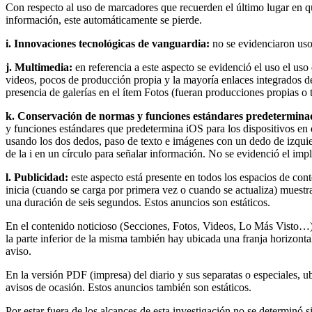
Con respecto al uso de marcadores que recuerden el último lugar en que
información, este automáticamente se pierde.
i. Innovaciones tecnológicas de vanguardia:
no se evidenciaron uso
j. Multimedia:
en referencia a este aspecto se evidenció el uso el uso
videos, pocos de producción propia y la mayoría enlaces integrados d
presencia de galerías en el ítem Fotos (fueran producciones propias o 
k. Conservación de normas y funciones estándares predeterminad
y funciones estándares que predetermina iOS para los dispositivos en q
usando los dos dedos, paso de texto e imágenes con un dedo de izquierd
de la i en un círculo para señalar información. No se evidenció el imp
l. Publicidad:
este aspecto está presente en todos los espacios de co
inicia (cuando se carga por primera vez o cuando se actualiza) muestr
una duración de seis segundos. Estos anuncios son estáticos.
En el contenido noticioso (Secciones, Fotos, Videos, Lo Más Visto…) ta
la parte inferior de la misma también hay ubicada una franja horizontal
aviso.
En la versión PDF (impresa) del diario y sus separatas o especiales, u
avisos de ocasión. Estos anuncios también son estáticos.
Por estar fuera de los alcances de esta investigación no se determinó s