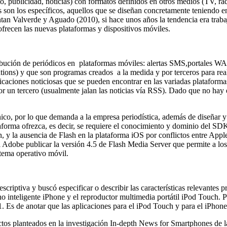
, publicidad, noticias) con formatos definidos en otros medios (TV, radi
s son los específicos, aquellos que se diseñan concretamente teniendo 
ntan Valverde y Aguado (2010), si hace unos años la tendencia era traba
ofrecen las nuevas plataformas y dispositivos móviles.
ribución de periódicos en plataformas móviles: alertas SMS,portales WAP
cations) y que son programas creados a la medida y por terceros para rea
licaciones noticiosas que se pueden encontrar en las variadas plataforma
 un tercero (usualmente jalan las noticias vía RSS). Dado que no hay e
co, por lo que demanda a la empresa periodística, además de diseñar y s
aforma ofrezca, es decir, se requiere el conocimiento y dominio del SDK
 la ausencia de Flash en la plataforma iOS por conflictos entre Appl
 Adobe publicar la versión 4.5 de Flash Media Server que permite a los
tema operativo móvil.
escriptiva y buscó especificar o describir las características relevantes
fono inteligente iPhone y el reproductor multimedia portátil iPod Touch.
1. Es de anotar que las aplicaciones para el iPod Touch y para el iPhon
ectos planteados en la investigación In-depth News for Smartphones de 