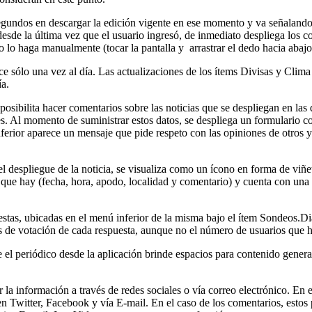
segundos en descargar la edición vigente en ese momento y va señalando
desde la última vez que el usuario ingresó, de inmediato despliega los 
 lo haga manualmente (tocar la pantalla y arrastrar el dedo hacia abajo
e sólo una vez al día. Las actualizaciones de los ítems Divisas y Clima
ía.
osibilita hacer comentarios sobre las noticias que se despliegan en las 
es. Al momento de suministrar estos datos, se despliega un formulario 
inferior aparece un mensaje que pide respeto con las opiniones de otros y
 el despliegue de la noticia, se visualiza como un ícono en forma de v
 que hay (fecha, hora, apodo, localidad y comentario) y cuenta con una 
uestas, ubicadas en el menú inferior de la misma bajo el ítem Sondeos.Di
s de votación de cada respuesta, aunque no el número de usuarios que h
 el periódico desde la aplicación brinde espacios para contenido gener
 información a través de redes sociales o vía correo electrónico. En el 
en Twitter, Facebook y vía E-mail. En el caso de los comentarios, estos