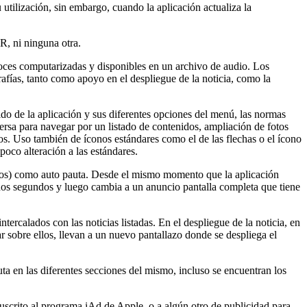
utilización, sin embargo, cuando la aplicación actualiza la
R, ni ninguna otra.
r voces computarizadas y disponibles en un archivo de audio. Los
fías, tanto como apoyo en el despliegue de la noticia, como la
ido de la aplicación y sus diferentes opciones del menú, las normas
versa para navegar por un listado de contenidos, ampliación de fotos
ros. Uso también de íconos estándares como el de las flechas o el ícono
poco alteración a las estándares.
canos) como auto pauta. Desde el mismo momento que la aplicación
e dos segundos y luego cambia a un anuncio pantalla completa que tiene
rcalados con las noticias listadas. En el despliegue de la noticia, en
ar sobre ellos, llevan a un nuevo pantallazo donde se despliega el
uta en las diferentes secciones del mismo, incluso se encuentran los
 suscrito al programa iAd de Apple, o a algún otro de publicidad para