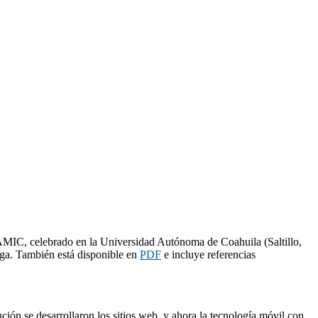
AMIC, celebrado en la Universidad Autónoma de Coahuila (Saltillo,
ga. También está disponible en
PDF
e incluye referencias
ión se desarrollaron los sitios web, y ahora la tecnología móvil con