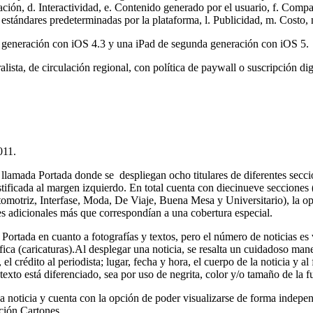
ción, d. Interactividad, e. Contenido generado por el usuario, f. Compar
stándares predeterminadas por la plataforma, l. Publicidad, m. Costo, 
ta generación con iOS 4.3 y una iPad de segunda generación con iOS 5.
lista, de circulación regional, con política de paywall o suscripción dig
011.
llamada Portada donde se despliegan ocho titulares de diferentes seccio
tificada al margen izquierdo. En total cuenta con diecinueve secciones
omotriz, Interfase, Moda, De Viaje, Buena Mesa y Universitario), la opci
es adicionales más que correspondían a una cobertura especial.
e Portada en cuanto a fotografías y textos, pero el número de noticias
fica (caricaturas).Al desplegar una noticia, se resalta un cuidadoso m
 el crédito al periodista; lugar, fecha y hora, el cuerpo de la noticia y
texto está diferenciado, sea por uso de negrita, color y/o tamaño de la 
da noticia y cuenta con la opción de poder visualizarse de forma independ
ción Cartones.