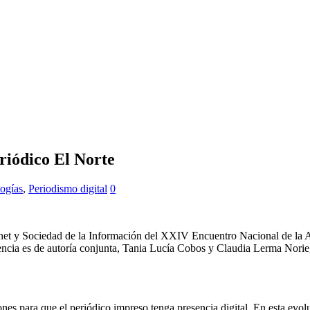
riódico El Norte
ogías
,
Periodismo digital
0
rnet y Sociedad de la Información del XXIV Encuentro Nacional de la 
encia es de autoría conjunta, Tania Lucía Cobos y Claudia Lerma Norie
s para que el periódico impreso tenga presencia digital. En esta evoluc