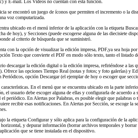
ic) y E-mail. Los Videos no cuentan con esta función.
ticia se encontró un juego de íconos que permiten el incremento o la di
r una voz computarizada.
ra ubicado en el menú inferior de la aplicación con la etiqueta Buscar,
cha de hoy), y Secciones (puede escogerse alguna de las diecisiete disp
sponde al criterio de búsqueda que se suministró.
enta con la opción de visualizar la edición impresa, PDF,ya sea hoja po
ción Texto que convierte el PDF en modo sólo texto, tanto el listado d
 descargar la edición digital o la edición impresa, refiriéndose a las qu
). Ofrece las opciones Tiempo Real (notas y fotos; y foto galerías) y Ed
m Periódicos, opción Descargar (el ejemplar de hoy o escoger que secci
características. En el menú que se encuentra ubicado en la parte inferior
ón, el usuario debe escoger alguna de ellas y configurarla de acuerdo a 
 el periódico. En Alertas por Palabras, es posible elegir que palabras o 
re recibir esas notificaciones. En Alertas por Sección, se escoge la sec
nes.
o la etiqueta Configurar y sólo aplica para la configuración de la aplic
ta horizontal, y depurar información (borrar archivos temporales y borrar
plicación que se tiene instalada en el dispositivo.