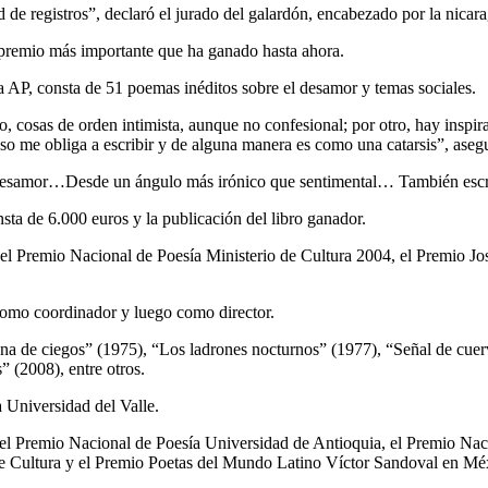
d de registros”, declaró el jurado del galardón, encabezado por la nica
 premio más importante que ha ganado hasta ahora.
la AP, consta de 51 poemas inéditos sobre el desamor y temas sociales.
o, cosas de orden intimista, aunque no confesional; por otro, hay inspi
 me obliga a escribir y de alguna manera es como una catarsis”, aseg
esamor…Desde un ángulo más irónico que sentimental… También escribo
ta de 6.000 euros y la publicación del libro ganador.
el Premio Nacional de Poesía Ministerio de Cultura 2004, el Premio J
como coordinador y luego como director.
na de ciegos” (1975), “Los ladrones nocturnos” (1977), “Señal de cuer
 (2008), entre otros.
 Universidad del Valle.
l Premio Nacional de Poesía Universidad de Antioquia, el Premio Nac
de Cultura y el Premio Poetas del Mundo Latino Víctor Sandoval en Mé