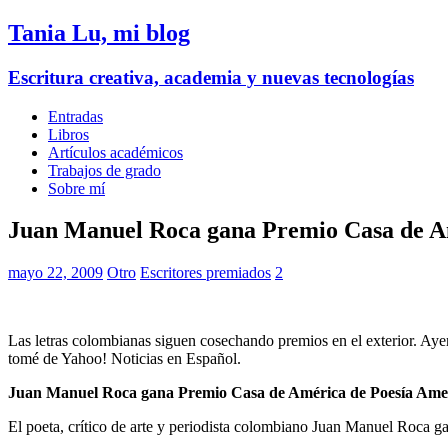
Tania Lu, mi blog
Escritura creativa, academia y nuevas tecnologías
Entradas
Libros
Artículos académicos
Trabajos de grado
Sobre mí
Juan Manuel Roca gana Premio Casa de A
mayo 22, 2009
Otro
Escritores premiados
2
Las letras colombianas siguen cosechando premios en el exterior. Ay
tomé de Yahoo! Noticias en Español.
Juan Manuel Roca gana Premio Casa de América de Poesía Ame
El poeta, crítico de arte y periodista colombiano Juan Manuel Roca 