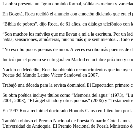
La obra presenta un “gran dominio formal, sólida estructura y varieda
En Bogotá, Roca recibió el anuncio con emoción diciendo que era el
“Biblia de pobres”, dijo Roca, de 61 años, en diálogo telefónico con 
“Son muchos los móviles que me llevan a mí a la escritura. Por un lad
habla; sensaciones, atmósferas, mucho más que sentimientos…Todo eso
“Yo escribo pocos poemas de amor. A veces escribo más poemas de d
Indicó que el premio se entregará en Madrid en octubre próximo y cons
Nacido en Medellín, Roca ha obtenido reconocimientos que incluyen 
Poetas del Mundo Latino Víctor Sandoval en 2007.
Trabajó una década para la revista dominical El Espectador, primero 
Su obra poética incluye títulos como “Memoria del agua” (1973), “Lu
2001, 2003), “El ángel sitiado y otros poemas” (2006) y “Testamentos”
En 1997 Roca recibió el doctorado Honoris Causa en Literatura por la
También obtuvo el Premio Nacional de Poesía Eduardo Cote Lamus, e
Universidad de Antioquia, El Premio Nacional de Poesía Ministerio 