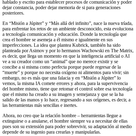
hablado y escrito para establecer procesos de comunicación y poder
dejar constancia, poder dejar memoria de si para generaciones
posteriores.
En “Misión a Júpiter” y “Más allá del infinito”, nace la nueva tríada,
para enfrentar los retos de un ambiente desconocido, esta evoluciona
a tecnología comunicación y educación. Donde la tecnología que
crea el hombre se asemeja a él mismo e igualmente en sus
imperfecciones. La idea que plantea Kubrick, también ha sido
planteada por Asimov y por lo hermanos Wachowski en The Matrix,
es decir, que llega un momento en que la inteligencia artificial o AI
ve a su creador como un “animal” que no merece existir y se
concibe a si misma como perfecta porque puede regresar de la
“muerte” y porque no necesita oxígeno ni alimentos para vivir; sin
embargo, no es más que una falacia y en “Misión a Júpiter” lo
vemos, la misma IA comete errores y ahora, para la supervivencia
del hombre mismo, tiene que retomar el control sobre esa tecnología
que el mismo ha creado a su imagen y semejanza y que se la ha
salido de las manos y lo hace, regresando a sus orígenes, es decir, a
las herramientas más sencillas e inertes.
Ahora, no creo que la relación hombre – herramientas llegue a
extinguirse o a anularse, el hombre siempre va a necesitar de ellas
pues son su extensión para poder sobrevivir, su adaptación al medio
depende de su ingenio para crearlas y manipularlas.