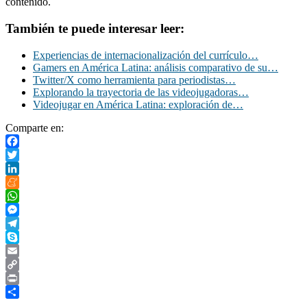
contenido.
También te puede interesar leer:
Experiencias de internacionalización del currículo…
Gamers en América Latina: análisis comparativo de su…
Twitter/X como herramienta para periodistas…
Explorando la trayectoria de las videojugadoras…
Videojugar en América Latina: exploración de…
Comparte en:
Facebook
Twitter
LinkedIn
Meneame
WhatsApp
Messenger
Telegram
Skype
Email
Copy
Link
Print
Compartir