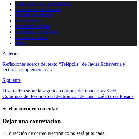
el alba del áfrica prehistórica
el amanecer del hombre
más allá del infinito
misión júpiter
Periodismo digital
periodismo electrónico
tania lucía cobos
tríada
Anterior
Reflexiones acerca del texto “Telépolis” de Javier Echeverría y
lecturas complementarias
Siguiente
Disertación sobre la segunda columna del texto “Las Siete
Columnas del Periodismo Electrónico” de Juan José García Posada
Sé el primero en comentar
Dejar una contestacion
Tu dirección de correo electrónico no será publicada.