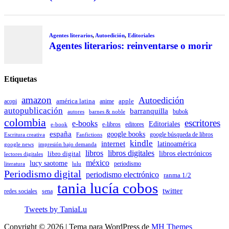
Agentes literarios
,
Autoedición
,
Editoriales
Agentes literarios: reinventarse o morir
Etiquetas
amazon
Autoedición
américa latina
apple
acopi
anime
autopublicación
barranquilla
autores
bubok
barnes & noble
colombia
escritores
e-books
Editoriales
e-libros
editores
e-book
españa
google books
Escritura creativa
Fanfictions
google búsqueda de libros
kindle
internet
latinoamérica
impresión bajo demanda
google news
libros
libros digitales
libro digital
libros electrónicos
lectores digitales
méxico
lucy saotome
periodismo
literatura
lulu
Periodismo digital
periodismo electrónico
ranma 1/2
tania lucía cobos
twitter
sena
redes sociales
Tweets by TaniaLu
Copyright © 2026 | Tema para WordPress de
MH Themes