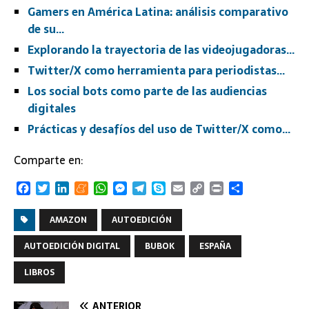
Gamers en América Latina: análisis comparativo
de su…
Explorando la trayectoria de las videojugadoras…
Twitter/X como herramienta para periodistas…
Los social bots como parte de las audiencias
digitales
Prácticas y desafíos del uso de Twitter/X como…
Comparte en:
F
T
L
M
W
M
T
S
E
C
P
C
a
w
i
e
h
e
e
k
m
o
r
o
c
i
n
n
a
s
l
y
a
p
i
m
AMAZON
AUTOEDICIÓN
e
t
k
e
t
s
e
p
i
y
n
p
b
t
e
a
s
e
g
e
l
L
t
a
AUTOEDICIÓN DIGITAL
BUBOK
ESPAÑA
o
e
d
m
A
n
r
i
r
o
r
I
e
p
g
a
n
t
LIBROS
k
n
p
e
m
k
i
r
r
ANTERIOR