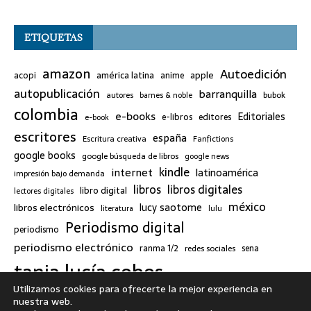
ETIQUETAS
amazon
Autoedición
américa latina
apple
acopi
anime
autopublicación
barranquilla
bubok
autores
barnes & noble
colombia
e-books
Editoriales
e-libros
editores
e-book
escritores
españa
Escritura creativa
Fanfictions
google books
google búsqueda de libros
google news
kindle
internet
latinoamérica
impresión bajo demanda
libros
libros digitales
libro digital
lectores digitales
méxico
lucy saotome
libros electrónicos
literatura
lulu
Periodismo digital
periodismo
periodismo electrónico
ranma 1/2
redes sociales
sena
tania lucía cobos
twitter
Utilizamos cookies para ofrecerte la mejor experiencia en
nuestra web.
Tweets by TaniaLu