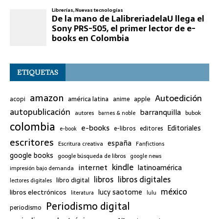
ETIQUETAS
amazon
Autoedición
américa latina
apple
acopi
anime
autopublicación
barranquilla
bubok
autores
barnes & noble
colombia
e-books
Editoriales
e-libros
editores
e-book
escritores
españa
Escritura creativa
Fanfictions
google books
google búsqueda de libros
google news
kindle
internet
latinoamérica
impresión bajo demanda
libros
libros digitales
libro digital
lectores digitales
méxico
lucy saotome
libros electrónicos
literatura
lulu
Periodismo digital
periodismo