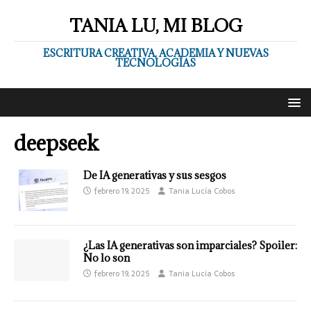
TANIA LU, MI BLOG
ESCRITURA CREATIVA, ACADEMIA Y NUEVAS
TECNOLOGÍAS
deepseek
De IA generativas y sus sesgos
febrero 19, 2025
Tania Lucía Cobos
¿Las IA generativas son imparciales? Spoiler:
No lo son
febrero 19, 2025
Tania Lucía Cobos