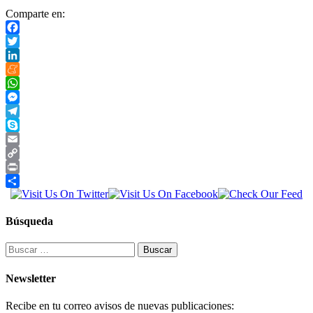
Comparte en:
Facebook
Twitter
LinkedIn
Meneame
WhatsApp
Messenger
Telegram
Skype
Email
Copy
Link
Print
Compartir
Búsqueda
Buscar:
Newsletter
Recibe en tu correo avisos de nuevas publicaciones: