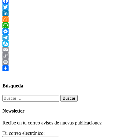
Facebook
Twitter
LinkedIn
Meneame
WhatsApp
Messenger
Telegram
Skype
Email
Copy
Link
Print
Compartir
Búsqueda
Buscar:
Newsletter
Recibe en tu correo avisos de nuevas publicaciones:
Tu correo electrónico: