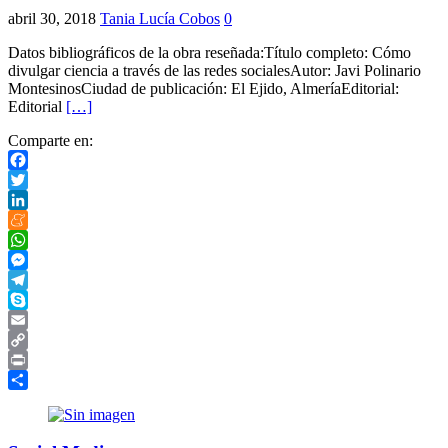
abril 30, 2018
Tania Lucía Cobos
0
Datos bibliográficos de la obra reseñada:Título completo: Cómo
divulgar ciencia a través de las redes socialesAutor: Javi Polinario
MontesinosCiudad de publicación: El Ejido, AlmeríaEditorial:
Editorial
[…]
Comparte en:
Facebook
Twitter
LinkedIn
Meneame
WhatsApp
Messenger
Telegram
Skype
Email
Copy
Link
Print
Compartir