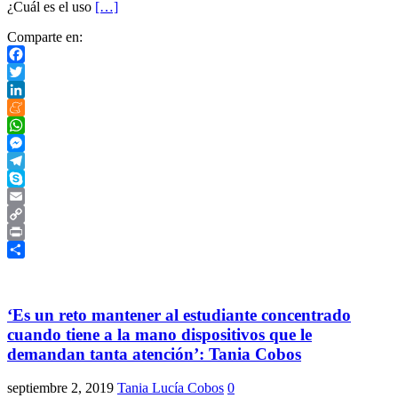
¿Cuál es el uso
[…]
Comparte en:
Facebook
Twitter
LinkedIn
Meneame
WhatsApp
Messenger
Telegram
Skype
Email
Copy
Link
Print
Compartir
‘Es un reto mantener al estudiante concentrado
cuando tiene a la mano dispositivos que le
demandan tanta atención’: Tania Cobos
septiembre 2, 2019
Tania Lucía Cobos
0