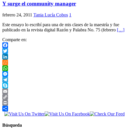
Y surge el community manager
febrero 24, 2011
Tania Lucía Cobos
1
Este ensayo lo escribí para una de mis clases de la maestría y fue
publicado en la revista digital Razón y Palabra No. 75 (febrero
[…]
Comparte en:
Facebook
Twitter
LinkedIn
Meneame
WhatsApp
Messenger
Telegram
Skype
Email
Copy
Link
Print
Compartir
Búsqueda