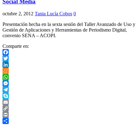
Social Media
octubre 2, 2012
Tania Lucía Cobos
0
Presentación hecha en la sexta sesión del Taller Avanzado de Uso y
Gestión de Aplicaciones y Herramientas de Periodismo Digital,
convenio SENA – ACOPI.
Comparte en:
Facebook
Twitter
LinkedIn
Meneame
WhatsApp
Messenger
Telegram
Skype
Email
Copy
Link
Print
Compartir