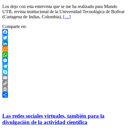
Los dejo con esta entrevista que se me ha realizado para Mundo
UTB, revista institucional de la Universidad Tecnológica de Bolívar
(Cartagena de Indias, Colombia),
[…]
Comparte en:
Facebook
Twitter
LinkedIn
Meneame
WhatsApp
Messenger
Telegram
Skype
Email
Copy
Link
Print
Compartir
Las redes sociales virtuales, también para la
divulgación de la actividad científica