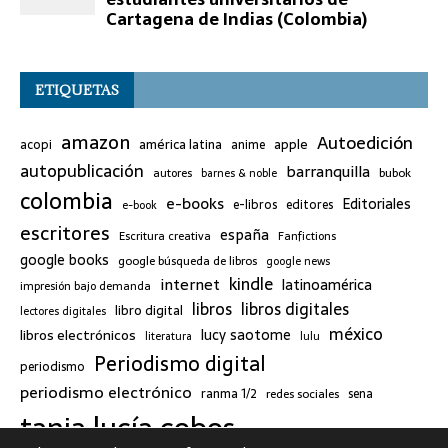
ETIQUETAS
amazon
Autoedición
américa latina
apple
acopi
anime
autopublicación
barranquilla
bubok
autores
barnes & noble
colombia
e-books
Editoriales
e-libros
editores
e-book
escritores
españa
Escritura creativa
Fanfictions
google books
google búsqueda de libros
google news
kindle
internet
latinoamérica
impresión bajo demanda
libros
libros digitales
libro digital
lectores digitales
méxico
lucy saotome
libros electrónicos
literatura
lulu
Periodismo digital
periodismo
periodismo electrónico
ranma 1/2
redes sociales
sena
tania lucía cobos
twitter