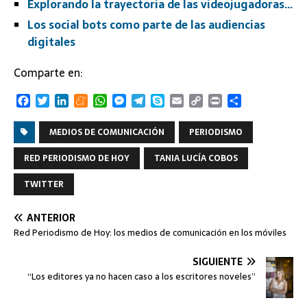
Explorando la trayectoria de las videojugadoras…
Los social bots como parte de las audiencias
digitales
Comparte en:
F
T
L
M
W
M
T
S
E
C
P
C
a
w
i
e
h
e
e
k
m
o
r
o
c
i
n
n
a
s
l
y
a
p
i
m
MEDIOS DE COMUNICACIÓN
PERIODISMO
e
t
k
e
t
s
e
p
i
y
n
p
b
t
e
a
s
e
g
e
l
L
t
a
RED PERIODISMO DE HOY
TANIA LUCÍA COBOS
o
e
d
m
A
n
r
i
r
o
r
I
e
p
g
a
n
t
TWITTER
k
n
p
e
m
k
i
r
r
ANTERIOR
Red Periodismo de Hoy: los medios de comunicación en los móviles
SIGUIENTE
“Los editores ya no hacen caso a los escritores noveles”