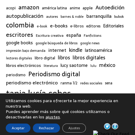
amazon
Autoedición
américa latina
apple
acopi
anime
autopublicación
barranquilla
bubok
autores
barnes & noble
colombia
e-books
Editoriales
e-libros
editores
e-book
escritores
españa
Escritura creativa
Fanfictions
google books
google búsqueda de libros
google news
kindle
internet
latinoamérica
impresión bajo demanda
libros
libros digitales
libro digital
lectores digitales
méxico
lucy saotome
libros electrónicos
literatura
lulu
Periodismo digital
periodismo
periodismo electrónico
ranma 1/2
redes sociales
sena
tania lucía cobos
twitter
Utilizamos cookies para ofrecerte la mejor experiencia en
nuestra web.
Tweets by TaniaLu
Puedes aprender más sobre qué cookies utilizamos o
desactivarlas en los
ajustes
.
Aceptar
Rechazar
Ajustes
Copyright © 2026 | Tema para WordPress de
MH Themes