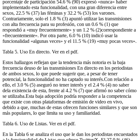
porcentaje de participación 54.6 % (90) expresó «nunca» haber
implementado esta funcionalidad, con una gran diferencia entre
sexos, 22.5 % (37) las féminas y 32.2 % (53) los varones.
Contrariamente, solo el 1.8 % (3) apuntó utilizar las transmisiones
con alta frecuencia para su profesión, con un 0.6 % (1) que
respondió a «muy frecuentemente» y un 1.2 % (2)correspondiente a
«frecuentemente». Por otra parte, 6.0 % (10) indicó usar la
funcionalidad «algunas veces» y el 11.5 % (19) «muy pocas veces».
Tabla 5. Uso En directo. Ver en el pdf.
Estos hallazgos reflejan que la tendencia más notoria es la baja
frecuencia deuso de las transmisiones En directo en los periodistas
de ambos sexos, lo que puede sugerir que, a pesar de tener
potencial, la funcionalidad no ha captado su interés.Con relación a
ello, el 3.0 % (5) aseguró no tener interés y el 2.4 % (4) no saber
dela existencia de esta, frente al 4.2 % (7) que afirmó no saber cómo
se utilizaba.Esta baja adopción podría responder a la competencia
que existe con otras plataformas de emisión de video en vivo,
debido a que, muchas de estas ofrecen funciones similares y que son
más populares, lo que limita su uso y familiaridad.
Tabla 6. Uso de Listas. Ver en el pdf.
En la Tabla 6 se analiza el uso que le dan los periodistas encuestados
a la funcionalidad de Listas que ofrece Twitter/X. El 27.9 % (46)