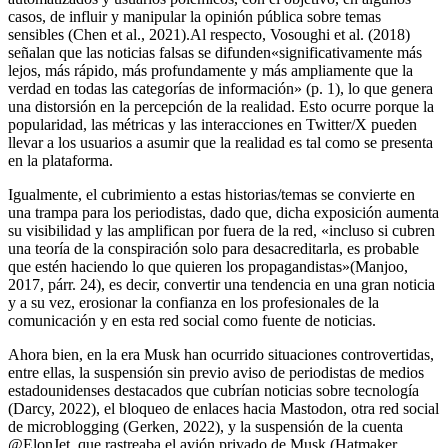
casos, de influir y manipular la opinión pública sobre temas
sensibles (Chen et al., 2021).Al respecto, Vosoughi et al. (2018)
señalan que las noticias falsas se difunden«significativamente más
lejos, más rápido, más profundamente y más ampliamente que la
verdad en todas las categorías de información» (p. 1), lo que genera
una distorsión en la percepción de la realidad. Esto ocurre porque la
popularidad, las métricas y las interacciones en Twitter/X pueden
llevar a los usuarios a asumir que la realidad es tal como se presenta
en la plataforma.
Igualmente, el cubrimiento a estas historias/temas se convierte en
una trampa para los periodistas, dado que, dicha exposición aumenta
su visibilidad y las amplifican por fuera de la red, «incluso si cubren
una teoría de la conspiración solo para desacreditarla, es probable
que estén haciendo lo que quieren los propagandistas»(Manjoo,
2017, párr. 24), es decir, convertir una tendencia en una gran noticia
y a su vez, erosionar la confianza en los profesionales de la
comunicación y en esta red social como fuente de noticias.
Ahora bien, en la era Musk han ocurrido situaciones controvertidas,
entre ellas, la suspensión sin previo aviso de periodistas de medios
estadounidenses destacados que cubrían noticias sobre tecnología
(Darcy, 2022), el bloqueo de enlaces hacia Mastodon, otra red social
de microblogging (Gerken, 2022), y la suspensión de la cuenta
@ElonJet, que rastreaba el avión privado de Musk (Hatmaker,