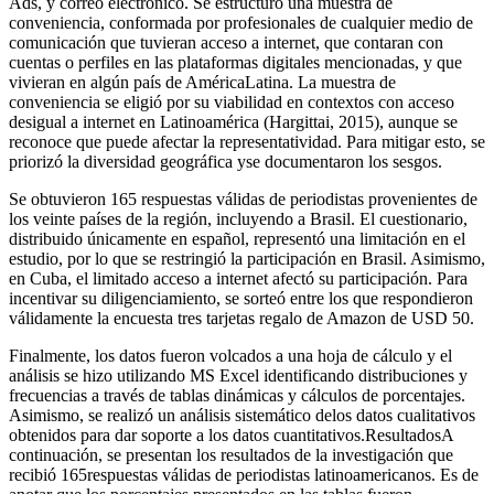
Ads, y correo electrónico. Se estructuró una muestra de
conveniencia, conformada por profesionales de cualquier medio de
comunicación que tuvieran acceso a internet, que contaran con
cuentas o perfiles en las plataformas digitales mencionadas, y que
vivieran en algún país de AméricaLatina. La muestra de
conveniencia se eligió por su viabilidad en contextos con acceso
desigual a internet en Latinoamérica (Hargittai, 2015), aunque se
reconoce que puede afectar la representatividad. Para mitigar esto, se
priorizó la diversidad geográfica yse documentaron los sesgos.
Se obtuvieron 165 respuestas válidas de periodistas provenientes de
los veinte países de la región, incluyendo a Brasil. El cuestionario,
distribuido únicamente en español, representó una limitación en el
estudio, por lo que se restringió la participación en Brasil. Asimismo,
en Cuba, el limitado acceso a internet afectó su participación. Para
incentivar su diligenciamiento, se sorteó entre los que respondieron
válidamente la encuesta tres tarjetas regalo de Amazon de USD 50.
Finalmente, los datos fueron volcados a una hoja de cálculo y el
análisis se hizo utilizando MS Excel identificando distribuciones y
frecuencias a través de tablas dinámicas y cálculos de porcentajes.
Asimismo, se realizó un análisis sistemático delos datos cualitativos
obtenidos para dar soporte a los datos cuantitativos.ResultadosA
continuación, se presentan los resultados de la investigación que
recibió 165respuestas válidas de periodistas latinoamericanos. Es de