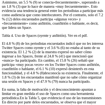
Asimismo, un 5.5 % (9) se conecta«frecuentemente», superando a
un 1.8 % (3) que lo hace de manera «muy frecuentemente». Esto
evidencia una tendencia general entre los periodistas a participar más
como audiencia que como interlocutores. Por el contrario, solo el 7.2
% (12) delos encuestados participa «algunas veces» y
«frecuentemente» como anfitrión, coanfitrión o hablante, es decir,
que lidera un Space.
Tabla 4. Uso de Spaces (oyente y anfitrión). Ver en el pdf.
El 4.8 % (8) de los periodistas encuestados indicó que no les interesa
Twitter Spaces como oyente y el 3.6 % (6) no estaba al tanto de su
existencia. El 1.2 % (2) de la muestra expresó no saber cómo
ingresar a los Spaces, frente al 24.8 % (41) que mencionó que
«nunca» ha participado. En cambio, el 15.8 % (26) señaló que
participa «muy pocas veces» en los Twitter Spaces como anfitrión,
coanfitrión o hablante, el 6.1 % (10) expresó desinterés en esta
funcionalidad, y el 4.8 % (8)desconocía su existencia. Finalmente, el
1.8 % (3) de los encuestados manifestó que no sabe cómo organizar
una sesión en Spaces y el 47.9 % (79) nunca ha participado.
En suma, la falta de motivación y el desconocimiento apuntan a
limitar en gran medida el uso de Spaces como una herramienta
periodística.En la Tabla 5, que evidencia el uso de las transmisiones
En directo por parte delos encuestados, se observa que el mayor