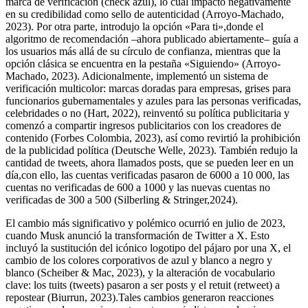
marca de verificación (check azul), lo cual impactó negativamente
en su credibilidad como sello de autenticidad (Arroyo-Machado,
2023). Por otra parte, introdujo la opción «Para ti»,donde el
algoritmo de recomendación –ahora publicado abiertamente– guía a
los usuarios más allá de su círculo de confianza, mientras que la
opción clásica se encuentra en la pestaña «Siguiendo» (Arroyo-
Machado, 2023). Adicionalmente, implementó un sistema de
verificación multicolor: marcas doradas para empresas, grises para
funcionarios gubernamentales y azules para las personas verificadas,
celebridades o no (Hart, 2022), reinventó su política publicitaria y
comenzó a compartir ingresos publicitarios con los creadores de
contenido (Forbes Colombia, 2023), así como revirtió la prohibición
de la publicidad política (Deutsche Welle, 2023). También redujo la
cantidad de tweets, ahora llamados posts, que se pueden leer en un
día,con ello, las cuentas verificadas pasaron de 6000 a 10 000, las
cuentas no verificadas de 600 a 1000 y las nuevas cuentas no
verificadas de 300 a 500 (Silberling & Stringer,2024).
El cambio más significativo y polémico ocurrió en julio de 2023,
cuando Musk anunció la transformación de Twitter a X. Esto
incluyó la sustitución del icónico logotipo del pájaro por una X, el
cambio de los colores corporativos de azul y blanco a negro y
blanco (Scheiber & Mac, 2023), y la alteración de vocabulario
clave: los tuits (tweets) pasaron a ser posts y el retuit (retweet) a
repostear (Biurrun, 2023).Tales cambios generaron reacciones