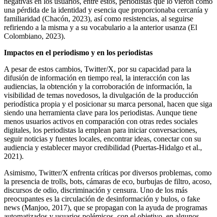
negativas en los usuarios, entre estos, periodistas que lo vieron como
una pérdida de la identidad y esencia que proporcionaba cercanía y
familiaridad (Chacón, 2023), así como resistencias, al seguirse
refiriendo a la misma y a su vocabulario a la anterior usanza (El
Colombiano, 2023).
Impactos en el periodismo y en los periodistas
A pesar de estos cambios, Twitter/X, por su capacidad para la
difusión de información en tiempo real, la interacción con las
audiencias, la obtención y la corroboración de información, la
visibilidad de temas novedosos, la divulgación de la producción
periodística propia y el posicionar su marca personal, hacen que siga
siendo una herramienta clave para los periodistas. Aunque tiene
menos usuarios activos en comparación con otras redes sociales
digitales, los periodistas la emplean para iniciar conversaciones,
seguir noticias y fuentes locales, encontrar ideas, conectar con su
audiencia y establecer mayor credibilidad (Puertas-Hidalgo et al.,
2021).
Asimismo, Twitter/X enfrenta críticas por diversos problemas, como
la presencia de trolls, bots, cámaras de eco, burbujas de filtro, acoso,
discursos de odio, discriminación y censura. Uno de los más
preocupantes es la circulación de desinformación y bulos, o fake
news (Manjoo, 2017), que se propagan con la ayuda de programas
automatizados y usuarios polémicos, con el objetivo, en algunos