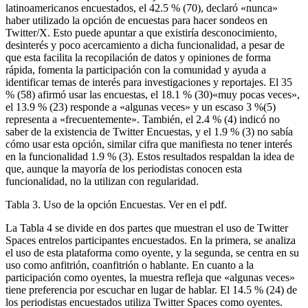
latinoamericanos encuestados, el 42.5 % (70), declaró «nunca»
haber utilizado la opción de encuestas para hacer sondeos en
Twitter/X. Esto puede apuntar a que existiría desconocimiento,
desinterés y poco acercamiento a dicha funcionalidad, a pesar de
que esta facilita la recopilación de datos y opiniones de forma
rápida, fomenta la participación con la comunidad y ayuda a
identificar temas de interés para investigaciones y reportajes. El 35
% (58) afirmó usar las encuestas, el 18.1 % (30)«muy pocas veces»,
el 13.9 % (23) responde a «algunas veces» y un escaso 3 %(5)
representa a «frecuentemente». También, el 2.4 % (4) indicó no
saber de la existencia de Twitter Encuestas, y el 1.9 % (3) no sabía
cómo usar esta opción, similar cifra que manifiesta no tener interés
en la funcionalidad 1.9 % (3). Estos resultados respaldan la idea de
que, aunque la mayoría de los periodistas conocen esta
funcionalidad, no la utilizan con regularidad.
Tabla 3. Uso de la opción Encuestas. Ver en el pdf.
La Tabla 4 se divide en dos partes que muestran el uso de Twitter
Spaces entrelos participantes encuestados. En la primera, se analiza
el uso de esta plataforma como oyente, y la segunda, se centra en su
uso como anfitrión, coanfitrión o hablante. En cuanto a la
participación como oyentes, la muestra refleja que «algunas veces»
tiene preferencia por escuchar en lugar de hablar. El 14.5 % (24) de
los periodistas encuestados utiliza Twitter Spaces como oyentes.