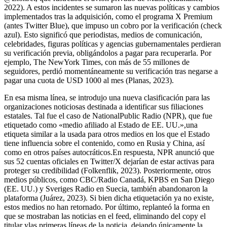
2022). A estos incidentes se sumaron las nuevas políticas y cambios
implementados tras la adquisición, como el programa X Premium
(antes Twitter Blue), que impuso un cobro por la verificación (check
azul). Esto significó que periodistas, medios de comunicación,
celebridades, figuras políticas y agencias gubernamentales perdieran
su verificación previa, obligándolos a pagar para recuperarla. Por
ejemplo, The NewYork Times, con más de 55 millones de
seguidores, perdió momentáneamente su verificación tras negarse a
pagar una cuota de USD 1000 al mes (Planas, 2023).
En esa misma línea, se introdujo una nueva clasificación para las
organizaciones noticiosas destinada a identificar sus filiaciones
estatales. Tal fue el caso de NationalPublic Radio (NPR), que fue
etiquetado como «medio afiliado al Estado de EE. UU.»,una
etiqueta similar a la usada para otros medios en los que el Estado
tiene influencia sobre el contenido, como en Rusia y China, así
como en otros países autocráticos.En respuesta, NPR anunció que
sus 52 cuentas oficiales en Twitter/X dejarían de estar activas para
proteger su credibilidad (Folkenflik, 2023). Posteriormente, otros
medios públicos, como CBC/Radio Canadá, KPBS en San Diego
(EE. UU.) y Sveriges Radio en Suecia, también abandonaron la
plataforma (Juárez, 2023). Si bien dicha etiquetación ya no existe,
estos medios no han retornado. Por último, replanteó la forma en
que se mostraban las noticias en el feed, eliminando del copy el
titular ylas primeras líneas de la noticia, dejando únicamente la