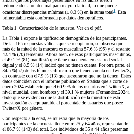
anotar que los porcentajes presentados en las tablas fueron
redondeados a un decimal para mayor claridad, lo que puede
1
ocasionar discrepancias mínimas (± 0.3 %) en la suma total
. Esta
primeratabla está conformada por datos demográficos.
Tabla 1. Caracterización de la muestra. Ver en el pdf.
La Tabla 1 expone la tipificación demográfica de los participantes.
De las 165 respuestas válidas que se recopilaron, se observa que
más de la mitad de la muestra es masculina 57.6 % (95) y el restante
42.4 % (70) femenina. Ahora bien, de esos participantes masculinos,
el 49.1 % (81) manifestó que tiene una cuenta en esta red social
digital y el 8.5 % (14) indicó que no tienen cuenta. Por otra parte, el
34.5 %(57) de las féminas afirmaron que tienen cuenta en Twitter/X,
en contraste con el7.9 % (13) que aseguraron que no la tienen. Estos
datos coinciden con el informe publicado en Statista que a corte de
enero 2024 estableció que el 60.9 % de los usuarios en Twitter/X, a
nivel mundial, eran hombres y el 39.1 % mujeres (Fernández,2024),
dado que se evidencia que la distribución de la muestra de esta
investigación es equiparable al porcentaje de usuarios que posee
Twitter/X por género.
Con respecto a la edad, se muestra que la mayoría de los
participantes de la encuesta tiene entre 25 y 64 años, representando
el 86.7 % (143) del total. Los individuos de 35 a 44 años presentan