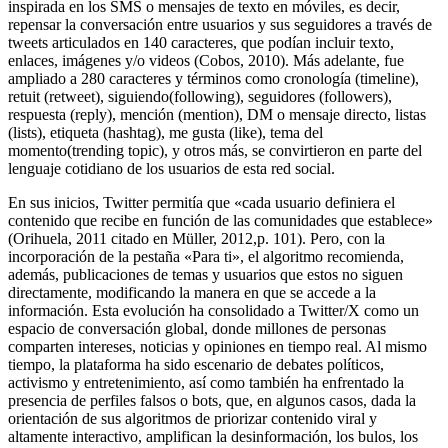
inspirada en los SMS o mensajes de texto en móviles, es decir,
repensar la conversación entre usuarios y sus seguidores a través de
tweets articulados en 140 caracteres, que podían incluir texto,
enlaces, imágenes y/o videos (Cobos, 2010). Más adelante, fue
ampliado a 280 caracteres y términos como cronología (timeline),
retuit (retweet), siguiendo(following), seguidores (followers),
respuesta (reply), mención (mention), DM o mensaje directo, listas
(lists), etiqueta (hashtag), me gusta (like), tema del
momento(trending topic), y otros más, se convirtieron en parte del
lenguaje cotidiano de los usuarios de esta red social.
En sus inicios, Twitter permitía que «cada usuario definiera el
contenido que recibe en función de las comunidades que establece»
(Orihuela, 2011 citado en Müller, 2012,p. 101). Pero, con la
incorporación de la pestaña «Para ti», el algoritmo recomienda,
además, publicaciones de temas y usuarios que estos no siguen
directamente, modificando la manera en que se accede a la
información. Esta evolución ha consolidado a Twitter/X como un
espacio de conversación global, donde millones de personas
comparten intereses, noticias y opiniones en tiempo real. Al mismo
tiempo, la plataforma ha sido escenario de debates políticos,
activismo y entretenimiento, así como también ha enfrentado la
presencia de perfiles falsos o bots, que, en algunos casos, dada la
orientación de sus algoritmos de priorizar contenido viral y
altamente interactivo, amplifican la desinformación, los bulos, los