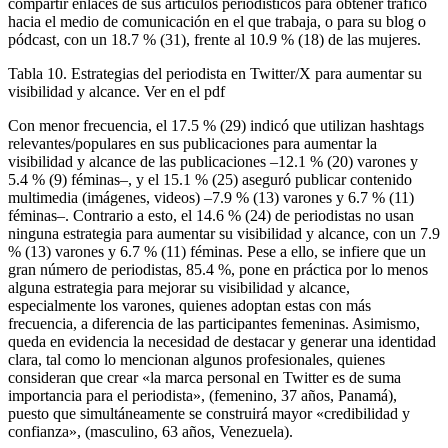
compartir enlaces de sus artículos periodísticos para obtener tráfico
hacia el medio de comunicación en el que trabaja, o para su blog o
pódcast, con un 18.7 % (31), frente al 10.9 % (18) de las mujeres.
Tabla 10. Estrategias del periodista en Twitter/X para aumentar su
visibilidad y alcance. Ver en el pdf
Con menor frecuencia, el 17.5 % (29) indicó que utilizan hashtags
relevantes/populares en sus publicaciones para aumentar la
visibilidad y alcance de las publicaciones –12.1 % (20) varones y
5.4 % (9) féminas–, y el 15.1 % (25) aseguró publicar contenido
multimedia (imágenes, videos) –7.9 % (13) varones y 6.7 % (11)
féminas–. Contrario a esto, el 14.6 % (24) de periodistas no usan
ninguna estrategia para aumentar su visibilidad y alcance, con un 7.9
% (13) varones y 6.7 % (11) féminas. Pese a ello, se infiere que un
gran número de periodistas, 85.4 %, pone en práctica por lo menos
alguna estrategia para mejorar su visibilidad y alcance,
especialmente los varones, quienes adoptan estas con más
frecuencia, a diferencia de las participantes femeninas. Asimismo,
queda en evidencia la necesidad de destacar y generar una identidad
clara, tal como lo mencionan algunos profesionales, quienes
consideran que crear «la marca personal en Twitter es de suma
importancia para el periodista», (femenino, 37 años, Panamá),
puesto que simultáneamente se construirá mayor «credibilidad y
confianza», (masculino, 63 años, Venezuela).