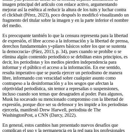
imagen principal del artículo con enlace activo, argumentando
mejorar así la estética al reducir la altura de los tuits y luchar contra
el clickbait (Pérez, 2023), poco después lo modificó visualizando un
fragmento del titular sobre la imagen y en la parte inferior el nombre
del medio.
Es preocupante también lo que la censura representa para la libertad
de expresión, el libre acceso a la información y la libertad de prensa,
derechos fundamentales y«pilares básicos sobre los que se sustenta
la democracia» (Páez, 2013, p. 34), pues cuando se prohíbe o se
elimina algún contenido periodístico se debilitan estos principios, es
decir, los periodistas y los medios pierden independencia para
informar y el público el acceso a la información. En ese sentido,
resulta imperativo que se pueda ejercer un periodismo de manera
libre, informando con veracidad sobre cualquier asunto como
contrapeso a la desinformación y a los sesgos que afectan la
objetividad periodística, sin temor a represalias o suspensiones,
incluso cuando son temas que desagraden al poder. Para algunos,
Musk ha socavado su mencionado compromiso con la libertad de
expresión, porque dice ser su defensor y les impide a los periodistas
ejercerla, manifestó Drew Harwell, periodista de The
WashingtonPost, a CNN (Darcy, 2022).
En general, estos cambios han presentado nuevos desafíos que
complican el uso y la permanencia en la red para los profesionales