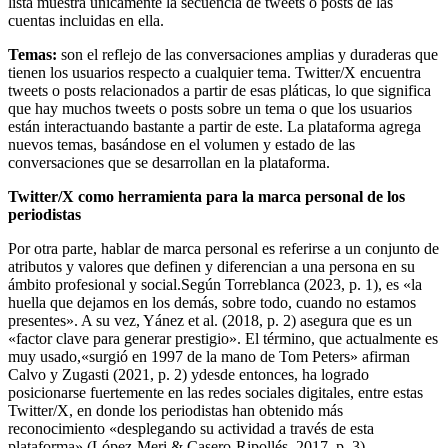
lista muestra únicamente la secuencia de tweets o posts de las
cuentas incluidas en ella.
Temas:
son el reflejo de las conversaciones amplias y duraderas que
tienen los usuarios respecto a cualquier tema. Twitter/X encuentra
tweets o posts relacionados a partir de esas pláticas, lo que significa
que hay muchos tweets o posts sobre un tema o que los usuarios
están interactuando bastante a partir de este. La plataforma agrega
nuevos temas, basándose en el volumen y estado de las
conversaciones que se desarrollan en la plataforma.
Twitter/X como herramienta para la marca personal de los
periodistas
Por otra parte, hablar de marca personal es referirse a un conjunto de
atributos y valores que definen y diferencian a una persona en su
ámbito profesional y social.Según Torreblanca (2023, p. 1), es «la
huella que dejamos en los demás, sobre todo, cuando no estamos
presentes». A su vez, Yánez et al. (2018, p. 2) asegura que es un
«factor clave para generar prestigio». El término, que actualmente es
muy usado,«surgió en 1997 de la mano de Tom Peters» afirman
Calvo y Zugasti (2021, p. 2) ydesde entonces, ha logrado
posicionarse fuertemente en las redes sociales digitales, entre estas
Twitter/X, en donde los periodistas han obtenido más
reconocimiento «desplegando su actividad a través de esta
plataforma» (López-Meri & Casero-Ripollés, 2017, p. 3).