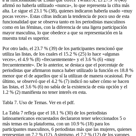
afirmó no haberla utilizado «nunca», lo que representa la cifra más
alta. Le sigue el 23.1 % (38), quienes indicaron haberla usado «muy
pocas veces». Estas cifras indican la tendencia de poco uso de esta
funcionalidad que se observa tanto en los periodistas masculinos
como en las féminas, con la diferencia de una ligera participación
mayor masculina, lo que obedece a que su representación en la
muestra total es superior.
Por otro lado, el 23.7 % (39) de los participantes mencionó que
utiliza las listas, de los cuales el 15.2 % (25) lo hace «algunas
veces», el 4.9 % (8) «frecuentemente» y el 3.6 % (6) «muy
frecuentemente». De lo anterior, se destaca que el porcentaje de
periodistas que afirmaron nunca haber utilizado la función es 18.8 %
menor que el de aquellos que sí la utilizan de manera ocasional. Por
último, se observó que el 4.2 % (7) indicó no saber cómo se hacen
las listas, el 3.6 % (6) no sabía de la existencia de esta opción y el
1.2 % (2) manifiesta no tener interés en esta.
Tabla 7. Uso de Temas. Ver en el pdf.
La Tabla 7 refleja que el 18.1 % (30) de los periodistas
latinoamericanos encuestados declararon tener seleccionados 5 o
más temas en la plataforma, con un 10.9 % (18) para los
participantes masculinos, 6 periodistas más que las mujeres, quienes
representan un 7.2 % (12). Asimismo, el 7.2 % (12) de los varones