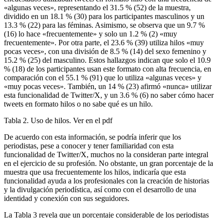
«algunas veces», representando el 31.5 % (52) de la muestra,
dividido en un 18.1 % (30) para los participantes masculinos y un
13.3 % (22) para las féminas. Asimismo, se observa que un 9.7 %
(16) lo hace «frecuentemente» y solo un 1.2 % (2) «muy
frecuentemente». Por otra parte, el 23.6 % (39) utiliza hilos «muy
pocas veces», con una división de 8.5 % (14) del sexo femenino y
15.2 % (25) del masculino. Estos hallazgos indican que solo el 10.9
% (18) de los participantes usan este formato con alta frecuencia, en
comparación con el 55.1 % (91) que lo utiliza «algunas veces» y
«muy pocas veces». También, un 14 % (23) afirmó «nunca» utilizar
esta funcionalidad de Twitter/X, y un 3.6 % (6) no saber cómo hacer
tweets en formato hilos o no sabe qué es un hilo.
Tabla 2. Uso de hilos. Ver en el pdf
De acuerdo con esta información, se podría inferir que los
periodistas, pese a conocer y tener familiaridad con esta
funcionalidad de Twitter/X, muchos no la consideran parte integral
en el ejercicio de su profesión. No obstante, un gran porcentaje de la
muestra que usa frecuentemente los hilos, indicaría que esta
funcionalidad ayuda a los profesionales con la creación de historias
y la divulgación periodística, así como con el desarrollo de una
identidad y conexión con sus seguidores.
La Tabla 3 revela que un porcentaje considerable de los periodistas