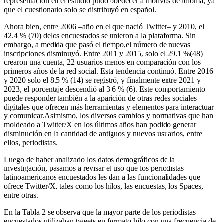
representación en el estudio pudo obedecer a motivos de idioma, ya
que el cuestionario solo se distribuyó en español.
Ahora bien, entre 2006 –año en el que nació Twitter– y 2010, el
42.4 % (70) delos encuestados se unieron a la plataforma. Sin
embargo, a medida que pasó el tiempo,el número de nuevas
inscripciones disminuyó. Entre 2011 y 2015, solo el 29.1 %(48)
crearon una cuenta, 22 usuarios menos en comparación con los
primeros años de la red social. Esta tendencia continuó. Entre 2016
y 2020 solo el 8.5 % (14) se registró, y finalmente entre 2021 y
2023, el porcentaje descendió al 3.6 % (6). Este comportamiento
puede responder también a la aparición de otras redes sociales
digitales que ofrecen más herramientas y elementos para interactuar
y comunicar.Asimismo, los diversos cambios y normativas que han
moldeado a Twitter/X en los últimos años han podido generar
disminución en la cantidad de antiguos y nuevos usuarios, entre
ellos, periodistas.
Luego de haber analizado los datos demográficos de la
investigación, pasamos a revisar el uso que los periodistas
latinoamericanos encuestados les dan a las funcionalidades que
ofrece Twitter/X, tales como los hilos, las encuestas, los Spaces,
entre otras.
En la Tabla 2 se observa que la mayor parte de los periodistas
encuestados utilizaban tweets en formato hilo con una frecuencia de