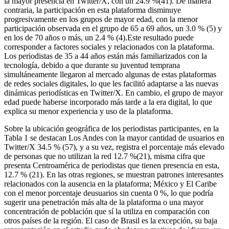
la mayor presencia en Twitter/X, con un 24.9 %(41). De manera
contraria, la participación en esta plataforma disminuye
progresivamente en los grupos de mayor edad, con la menor
participación observada en el grupo de 65 a 69 años, un 3.0 % (5) y
en los de 70 años o más, un 2.4 % (4).Este resultado puede
corresponder a factores sociales y relacionados con la plataforma.
Los periodistas de 35 a 44 años están más familiarizados con la
tecnología, debido a que durante su juventud temprana
simultáneamente llegaron al mercado algunas de estas plataformas
de redes sociales digitales, lo que les facilitó adaptarse a las nuevas
dinámicas periodísticas en Twitter/X. En cambio, el grupo de mayor
edad puede haberse incorporado más tarde a la era digital, lo que
explica su menor experiencia y uso de la plataforma.
Sobre la ubicación geográfica de los periodistas participantes, en la
Tabla 1 se destacan Los Andes con la mayor cantidad de usuarios en
Twitter/X 34.5 % (57), y a su vez, registra el porcentaje más elevado
de personas que no utilizan la red 12.7 %(21), misma cifra que
presenta Centroamérica de periodistas que tienen presencia en esta,
12.7 % (21). En las otras regiones, se muestran patrones interesantes
relacionados con la ausencia en la plataforma; México y El Caribe
con el menor porcentaje deusuarios sin cuenta 0 %, lo que podría
sugerir una penetración más alta de la plataforma o una mayor
concentración de población que sí la utiliza en comparación con
otros países de la región. El caso de Brasil es la excepción, su baja