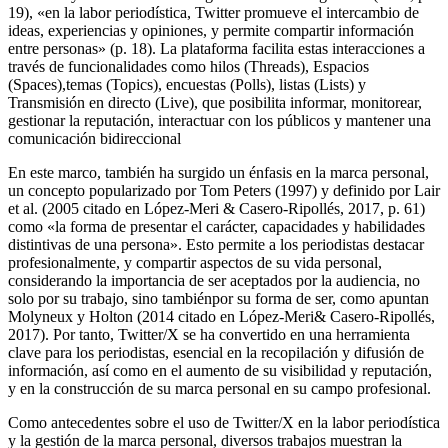
19), «en la labor periodística, Twitter promueve el intercambio de
ideas, experiencias y opiniones, y permite compartir información
entre personas» (p. 18). La plataforma facilita estas interacciones a
través de funcionalidades como hilos (Threads), Espacios
(Spaces),temas (Topics), encuestas (Polls), listas (Lists) y
Transmisión en directo (Live), que posibilita informar, monitorear,
gestionar la reputación, interactuar con los públicos y mantener una
comunicación bidireccional
En este marco, también ha surgido un énfasis en la marca personal,
un concepto popularizado por Tom Peters (1997) y definido por Lair
et al. (2005 citado en López-Meri & Casero-Ripollés, 2017, p. 61)
como «la forma de presentar el carácter, capacidades y habilidades
distintivas de una persona». Esto permite a los periodistas destacar
profesionalmente, y compartir aspectos de su vida personal,
considerando la importancia de ser aceptados por la audiencia, no
solo por su trabajo, sino tambiénpor su forma de ser, como apuntan
Molyneux y Holton (2014 citado en López-Meri& Casero-Ripollés,
2017). Por tanto, Twitter/X se ha convertido en una herramienta
clave para los periodistas, esencial en la recopilación y difusión de
información, así como en el aumento de su visibilidad y reputación,
y en la construcción de su marca personal en su campo profesional.
Como antecedentes sobre el uso de Twitter/X en la labor periodística
y la gestión de la marca personal, diversos trabajos muestran la