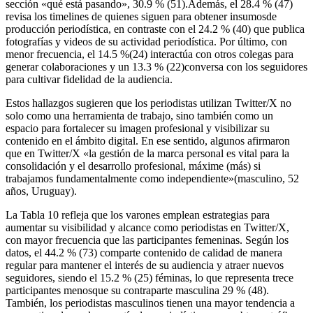
sección «qué está pasando», 30.9 % (51).Además, el 28.4 % (47)
revisa los timelines de quienes siguen para obtener insumosde
producción periodística, en contraste con el 24.2 % (40) que publica
fotografías y videos de su actividad periodística. Por último, con
menor frecuencia, el 14.5 %(24) interactúa con otros colegas para
generar colaboraciones y un 13.3 % (22)conversa con los seguidores
para cultivar fidelidad de la audiencia.
Estos hallazgos sugieren que los periodistas utilizan Twitter/X no
solo como una herramienta de trabajo, sino también como un
espacio para fortalecer su imagen profesional y visibilizar su
contenido en el ámbito digital. En ese sentido, algunos afirmaron
que en Twitter/X «la gestión de la marca personal es vital para la
consolidación y el desarrollo profesional, máxime (más) si
trabajamos fundamentalmente como independiente»(masculino, 52
años, Uruguay).
La Tabla 10 refleja que los varones emplean estrategias para
aumentar su visibilidad y alcance como periodistas en Twitter/X,
con mayor frecuencia que las participantes femeninas. Según los
datos, el 44.2 % (73) comparte contenido de calidad de manera
regular para mantener el interés de su audiencia y atraer nuevos
seguidores, siendo el 15.2 % (25) féminas, lo que representa trece
participantes menosque su contraparte masculina 29 % (48).
También, los periodistas masculinos tienen una mayor tendencia a