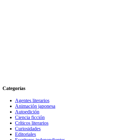
Categorías
Agentes literarios
Animación japonesa
Autoedición
Ciencia ficción
Críticos literarios
Curiosidades
Editoriales
Escritores independientes