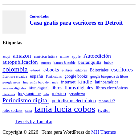
Curiosidades
Casa gratis para escritores en Detroit
Etiquetas
amazon
Autoedición
américa latina
apple
acopi
anime
autopublicación
barranquilla
autores
bubok
barnes & noble
colombia
escritores
e-books
Editoriales
e-libros
editores
e-book
españa
google books
Escritura creativa
Fanfictions
google búsqueda de libros
kindle
internet
latinoamérica
impresión bajo demanda
google news
libros
libros digitales
libro digital
libros electrónicos
lectores digitales
méxico
lucy saotome
periodismo
literatura
lulu
Periodismo digital
periodismo electrónico
ranma 1/2
tania lucía cobos
twitter
sena
redes sociales
Tweets by TaniaLu
Copyright © 2026 | Tema para WordPress de
MH Themes