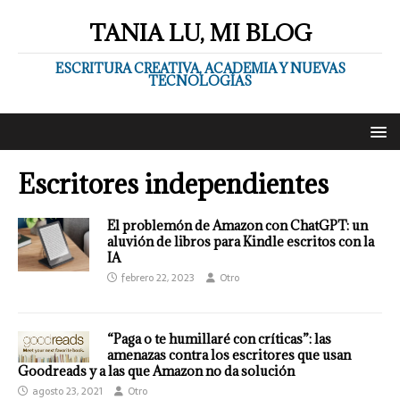
TANIA LU, MI BLOG
ESCRITURA CREATIVA, ACADEMIA Y NUEVAS
TECNOLOGÍAS
Escritores independientes
El problemón de Amazon con ChatGPT: un
aluvión de libros para Kindle escritos con la
IA
febrero 22, 2023
Otro
“Paga o te humillaré con críticas”: las
amenazas contra los escritores que usan
Goodreads y a las que Amazon no da solución
agosto 23, 2021
Otro