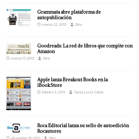
Grammata abre plataforma de
autopublicación
marzo 22, 2013
Otro
Goodreads: La red de libros que compite con
Amazon
marzo 17, 2013
Otro
Apple lanza Breakout Books en la
iBookStore
febrero 5, 2013
Tania Lucía Cobos
Roca Editorial lanza su sello de autoedición
Rocautores
diciembre 19, 2012
Otro