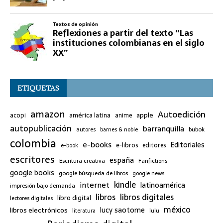
ETIQUETAS
amazon
Autoedición
américa latina
apple
acopi
anime
autopublicación
barranquilla
bubok
autores
barnes & noble
colombia
e-books
Editoriales
e-libros
editores
e-book
escritores
españa
Escritura creativa
Fanfictions
google books
google búsqueda de libros
google news
kindle
internet
latinoamérica
impresión bajo demanda
libros
libros digitales
libro digital
lectores digitales
méxico
lucy saotome
libros electrónicos
literatura
lulu