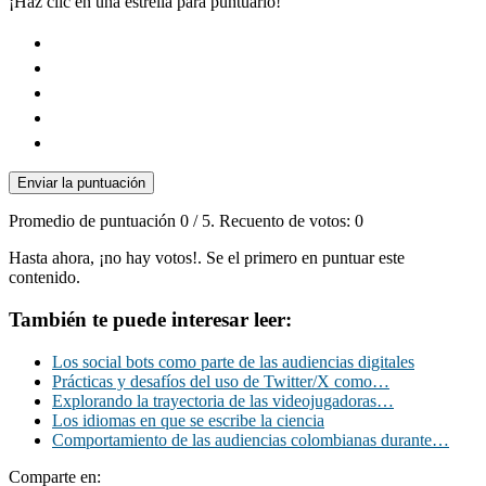
¡Haz clic en una estrella para puntuarlo!
Enviar la puntuación
Promedio de puntuación
0
/ 5. Recuento de votos:
0
Hasta ahora, ¡no hay votos!. Se el primero en puntuar este
contenido.
También te puede interesar leer:
Los social bots como parte de las audiencias digitales
Prácticas y desafíos del uso de Twitter/X como…
Explorando la trayectoria de las videojugadoras…
Los idiomas en que se escribe la ciencia
Comportamiento de las audiencias colombianas durante…
Comparte en: