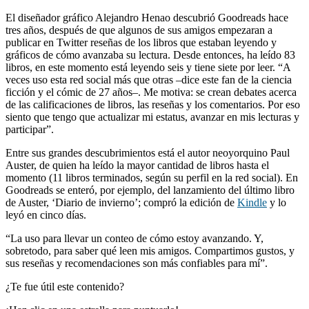
El diseñador gráfico Alejandro Henao descubrió Goodreads hace
tres años, después de que algunos de sus amigos empezaran a
publicar en Twitter reseñas de los libros que estaban leyendo y
gráficos de cómo avanzaba su lectura. Desde entonces, ha leído 83
libros, en este momento está leyendo seis y tiene siete por leer. “A
veces uso esta red social más que otras –dice este fan de la ciencia
ficción y el cómic de 27 años–. Me motiva: se crean debates acerca
de las calificaciones de libros, las reseñas y los comentarios. Por eso
siento que tengo que actualizar mi estatus, avanzar en mis lecturas y
participar”.
Entre sus grandes descubrimientos está el autor neoyorquino Paul
Auster, de quien ha leído la mayor cantidad de libros hasta el
momento (11 libros terminados, según su perfil en la red social). En
Goodreads se enteró, por ejemplo, del lanzamiento del último libro
de Auster, ‘Diario de invierno’; compró la edición de
Kindle
y lo
leyó en cinco días.
“La uso para llevar un conteo de cómo estoy avanzando. Y,
sobretodo, para saber qué leen mis amigos. Compartimos gustos, y
sus reseñas y recomendaciones son más confiables para mí”.
¿Te fue útil este contenido?