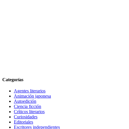
Categorías
Agentes literarios
Animación japonesa
Autoedición
Ciencia ficción
Críticos literarios
Curiosidades
Editoriales
Escritores independientes