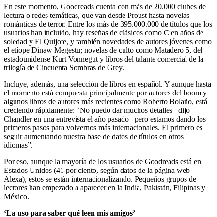
En este momento, Goodreads cuenta con más de 20.000 clubes de
lectura o redes temáticas, que van desde Proust hasta novelas
románticas de terror. Entre los más de 395.000.000 de títulos que los
usuarios han incluido, hay reseñas de clásicos como Cien años de
soledad y El Quijote, y también novedades de autores jóvenes como
el etíope Dinaw Megestu; novelas de culto como Matadero 5, del
estadounidense Kurt Vonnegut y libros del talante comercial de la
trilogía de Cincuenta Sombras de Grey.
Incluye, además, una selección de libros en español. Y aunque hasta
el momento está compuesta principalmente por autores del boom y
algunos libros de autores más recientes como Roberto Bolaño, está
creciendo rápidamente: “No puedo dar muchos detalles –dijo
Chandler en una entrevista el año pasado– pero estamos dando los
primeros pasos para volvernos más internacionales. El primero es
seguir aumentando nuestra base de datos de títulos en otros
idiomas”.
Por eso, aunque la mayoría de los usuarios de Goodreads está en
Estados Unidos (41 por ciento, según datos de la página web
Alexa), estos se están internacionalizando. Pequeños grupos de
lectores han empezado a aparecer en la India, Pakistán, Filipinas y
México.
‘La uso para saber qué leen mis amigos’