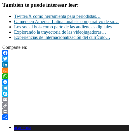
También te puede interesar leer:
Twitter/X como herramienta para periodistas…
Gamers en América Latina: análisis comparativo de su…
Los social bots como parte de las audiencias digitales
Explorando la trayectoria de las videojugadoras…
Experiencias de internacionalización del currículo…
Comparte en:
Facebook
Twitter
LinkedIn
Meneame
WhatsApp
Messenger
Telegram
Skype
Email
Copy
Link
Print
Compartir
academia