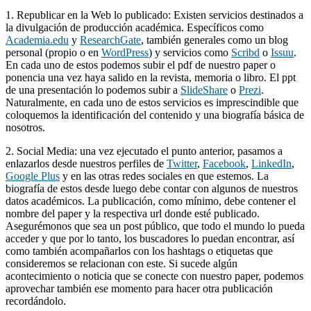
1. Republicar en la Web lo publicado: Existen servicios destinados a
la divulgación de producción académica. Específicos como
Academia.edu
y
ResearchGate
, también generales como un blog
personal (propio o en
WordPress
) y servicios como
Scribd
o
Issuu
.
En cada uno de estos podemos subir el pdf de nuestro paper o
ponencia una vez haya salido en la revista, memoria o libro. El ppt
de una presentación lo podemos subir a
SlideShare
o
Prezi
.
Naturalmente, en cada uno de estos servicios es imprescindible que
coloquemos la identificación del contenido y una biografía básica de
nosotros.
2. Social Media: una vez ejecutado el punto anterior, pasamos a
enlazarlos desde nuestros perfiles de
Twitter
,
Facebook
,
LinkedIn
,
Google Plus
y en las otras redes sociales en que estemos. La
biografía de estos desde luego debe contar con algunos de nuestros
datos académicos. La publicación, como mínimo, debe contener el
nombre del paper y la respectiva url donde esté publicado.
Asegurémonos que sea un post público, que todo el mundo lo pueda
acceder y que por lo tanto, los buscadores lo puedan encontrar, así
como también acompañarlos con los hashtags o etiquetas que
consideremos se relacionan con este. Si sucede algún
acontecimiento o noticia que se conecte con nuestro paper, podemos
aprovechar también ese momento para hacer otra publicación
recordándolo.