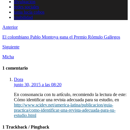
divulgación
redes sociales
tania lucía cobos
visibilidad
Anterior
El colombiano Pablo Montoya gana el Premio Rómulo Gallegos
Siguiente
Micha
1 comentario
Dora
junio 30, 2015 a las 08:20
En consonancia con tu artículo, recomiendo la lectura de este:
Cómo identificar una revista adecuada para su estudio, en
http://www.scidev.net/america-latina/publicacion/guia-
practica/como-identificar-una-revista-adecuada-para-su-
estudio.html
1 Trackback / Pingback