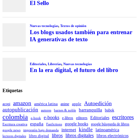
El Sello
Nuevas tecnologías
,
Textos de opinión
Los blogs usados también para entrenar
IA generativas de texto
Editoriales
,
Librerías
,
Nuevas tecnologías
En la era digital, el futuro del libro
Etiquetas
amazon
Autoedición
américa latina
apple
acopi
anime
autopublicación
barranquilla
autores
bubok
barnes & noble
colombia
escritores
e-books
Editoriales
e-libros
editores
e-book
españa
google books
Escritura creativa
Fanfictions
google búsqueda de libros
kindle
internet
latinoamérica
impresión bajo demanda
google news
libros
libros digitales
libro digital
libros electrónicos
lectores digitales