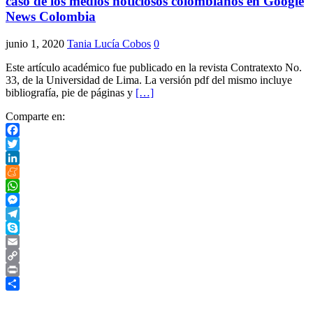
caso de los medios noticiosos colombianos en Google
News Colombia
junio 1, 2020
Tania Lucía Cobos
0
Este artículo académico fue publicado en la revista Contratexto No.
33, de la Universidad de Lima. La versión pdf del mismo incluye
bibliografía, pie de páginas y
[…]
Comparte en:
Facebook
Twitter
LinkedIn
Meneame
WhatsApp
Messenger
Telegram
Skype
Email
Copy
Link
Print
Compartir