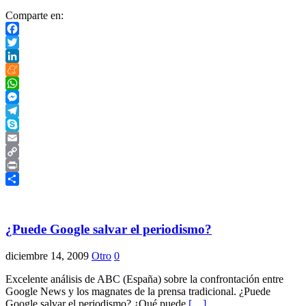
Comparte en:
Facebook
Twitter
LinkedIn
Meneame
WhatsApp
Messenger
Telegram
Skype
Email
Copy
Link
Print
Compartir
¿Puede Google salvar el periodismo?
diciembre 14, 2009
Otro
0
Excelente análisis de ABC (España) sobre la confrontación entre
Google News y los magnates de la prensa tradicional. ¿Puede
Google salvar el periodismo? ¿Qué puede
[…]