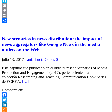
Telegram
Skype
Email
Copy
Link
Print
Compartir
New scenarios in news distribution: the impact of
news aggregators like Google News in the media
outlets on the Web
julio 13, 2017
Tania Lucía Cobos
0
Este capítulo fue publicado en el libro “Present Scenarios of Media
Production and Engagement” (2017), perteneciente a la
colección Researching and Teaching Communication Book Series
de ECREA.
[…]
Comparte en:
Facebook
Twitter
LinkedIn