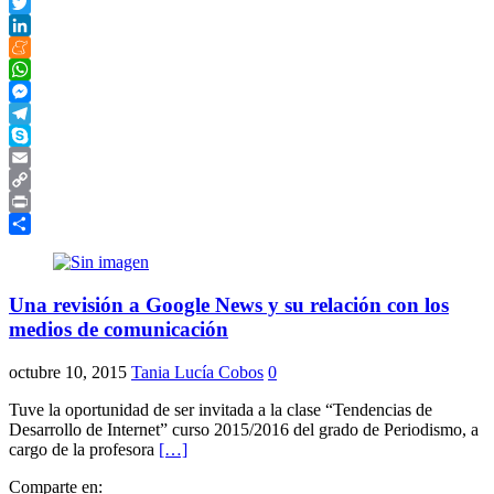
Facebook
Twitter
LinkedIn
Meneame
WhatsApp
Messenger
Telegram
Skype
Email
Copy
Link
Print
Compartir
Una revisión a Google News y su relación con los
medios de comunicación
octubre 10, 2015
Tania Lucía Cobos
0
Tuve la oportunidad de ser invitada a la clase “Tendencias de
Desarrollo de Internet” curso 2015/2016 del grado de Periodismo, a
cargo de la profesora
[…]
Comparte en: