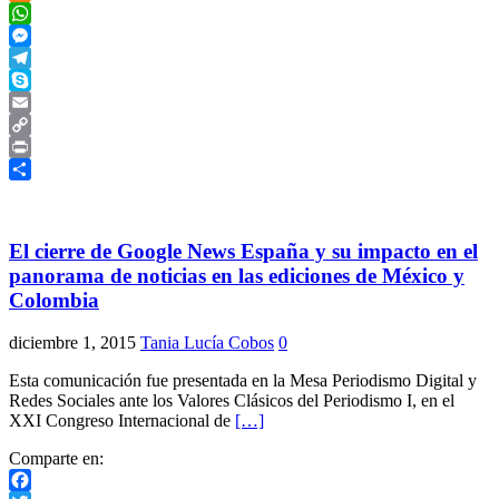
Meneame
WhatsApp
Messenger
Telegram
Skype
Email
Copy
Link
Print
Compartir
El cierre de Google News España y su impacto en el
panorama de noticias en las ediciones de México y
Colombia
diciembre 1, 2015
Tania Lucía Cobos
0
Esta comunicación fue presentada en la Mesa Periodismo Digital y
Redes Sociales ante los Valores Clásicos del Periodismo I, en el
XXI Congreso Internacional de
[…]
Comparte en: