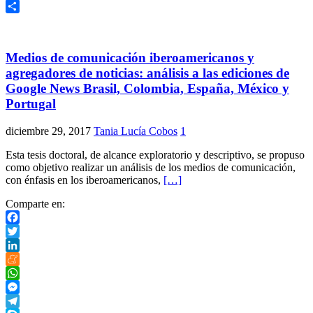
Link
Print
Compartir
Medios de comunicación iberoamericanos y
agregadores de noticias: análisis a las ediciones de
Google News Brasil, Colombia, España, México y
Portugal
diciembre 29, 2017
Tania Lucía Cobos
1
Esta tesis doctoral, de alcance exploratorio y descriptivo, se propuso
como objetivo realizar un análisis de los medios de comunicación,
con énfasis en los iberoamericanos,
[…]
Comparte en:
Facebook
Twitter
LinkedIn
Meneame
WhatsApp
Messenger