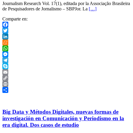
Journalism Research Vol. 17(1), editada por la Associação Brasileira
de Pesquisadores de Jornalismo – SBPJor. La
[…]
Comparte en:
Facebook
Twitter
LinkedIn
Meneame
WhatsApp
Messenger
Telegram
Skype
Email
Copy
Link
Print
Compartir
Big Data y Métodos Digitales, nuevas formas de
investigación en Comunicación y Periodismo en la
era digital. Dos casos de estudio