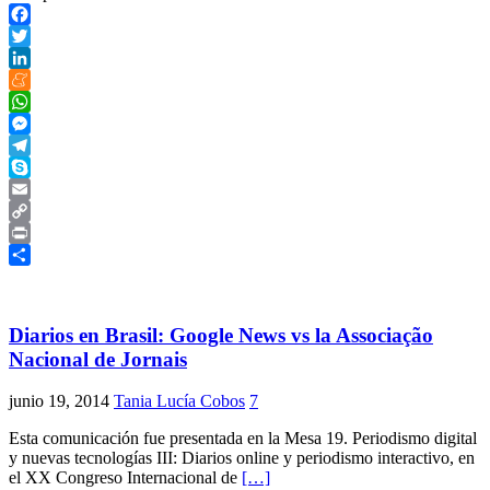
Facebook
Twitter
LinkedIn
Meneame
WhatsApp
Messenger
Telegram
Skype
Email
Copy
Link
Print
Compartir
Diarios en Brasil: Google News vs la Associação
Nacional de Jornais
junio 19, 2014
Tania Lucía Cobos
7
Esta comunicación fue presentada en la Mesa 19. Periodismo digital
y nuevas tecnologías III: Diarios online y periodismo interactivo, en
el XX Congreso Internacional de
[…]