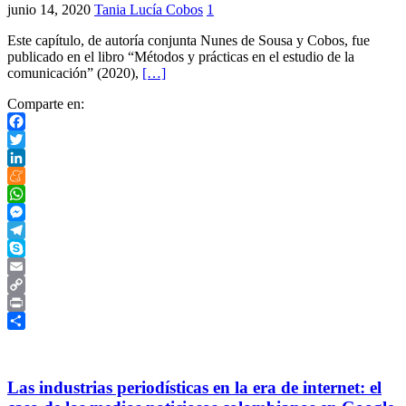
junio 14, 2020
Tania Lucía Cobos
1
Este capítulo, de autoría conjunta Nunes de Sousa y Cobos, fue
publicado en el libro “Métodos y prácticas en el estudio de la
comunicación” (2020),
[…]
Comparte en:
Facebook
Twitter
LinkedIn
Meneame
WhatsApp
Messenger
Telegram
Skype
Email
Copy
Link
Print
Compartir
Las industrias periodísticas en la era de internet: el