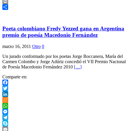
Copy
Link
Print
Compartir
Poeta colombiano Fredy Yezzed gana en Argentina
premio de poesía Macedonio Fernández
marzo 16, 2011
Otro
0
Un jurado conformado por los poetas Jorge Boccanera, María del
Carmen Colombo y Jorge Adúriz concedió el VII Premio Nacional
de Poesía Macedonio Fernández 2010
[…]
Comparte en:
Facebook
Twitter
LinkedIn
Meneame
WhatsApp
Messenger
Telegram
Skype