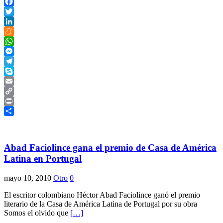
Facebook
Twitter
LinkedIn
Meneame
WhatsApp
Messenger
Telegram
Skype
Email
Copy
Link
Print
Compartir
Abad Faciolince gana el premio de Casa de América
Latina en Portugal
mayo 10, 2010
Otro
0
El escritor colombiano Héctor Abad Faciolince ganó el premio
literario de la Casa de América Latina de Portugal por su obra
Somos el olvido que
[…]