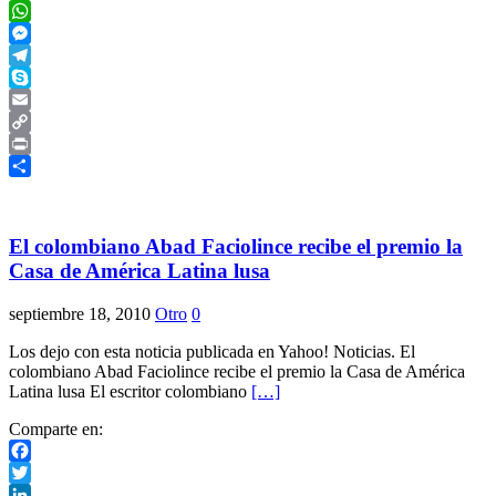
Meneame
WhatsApp
Messenger
Telegram
Skype
Email
Copy
Link
Print
Compartir
El colombiano Abad Faciolince recibe el premio la
Casa de América Latina lusa
septiembre 18, 2010
Otro
0
Los dejo con esta noticia publicada en Yahoo! Noticias. El
colombiano Abad Faciolince recibe el premio la Casa de América
Latina lusa El escritor colombiano
[…]
Comparte en:
Facebook
Twitter