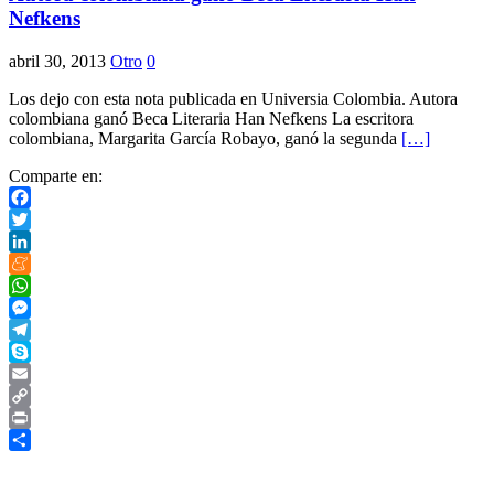
Nefkens
abril 30, 2013
Otro
0
Los dejo con esta nota publicada en Universia Colombia. Autora
colombiana ganó Beca Literaria Han Nefkens La escritora
colombiana, Margarita García Robayo, ganó la segunda
[…]
Comparte en:
Facebook
Twitter
LinkedIn
Meneame
WhatsApp
Messenger
Telegram
Skype
Email
Copy
Link
Print
Compartir