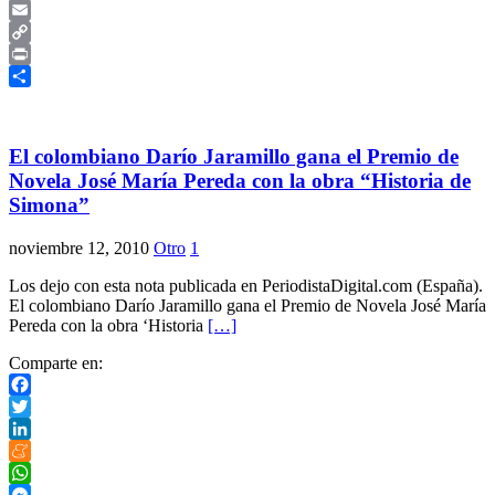
Skype
Email
Copy
Link
Print
Compartir
El colombiano Darío Jaramillo gana el Premio de
Novela José María Pereda con la obra “Historia de
Simona”
noviembre 12, 2010
Otro
1
Los dejo con esta nota publicada en PeriodistaDigital.com (España).
El colombiano Darío Jaramillo gana el Premio de Novela José María
Pereda con la obra ‘Historia
[…]
Comparte en:
Facebook
Twitter
LinkedIn
Meneame
WhatsApp