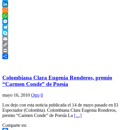
Twitter
LinkedIn
Meneame
WhatsApp
Messenger
Telegram
Skype
Email
Copy
Link
Print
Compartir
Colombiana Clara Eugenia Ronderos, premio
“Carmen Conde” de Poesía
mayo 16, 2010
Otro
0
Los dejo con esta noticia publicada el 14 de mayo pasado en El
Espectador (Colombia). Colombiana Clara Eugenia Ronderos,
premio “Carmen Conde” de Poesía La
[…]
Comparte en: