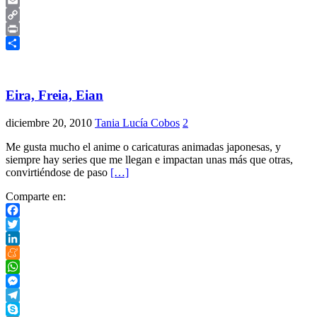
Skype
Email
Copy
Link
Print
Compartir
Eira, Freia, Eian
diciembre 20, 2010
Tania Lucía Cobos
2
Me gusta mucho el anime o caricaturas animadas japonesas, y
siempre hay series que me llegan e impactan unas más que otras,
convirtiéndose de paso
[…]
Comparte en:
Facebook
Twitter
LinkedIn
Meneame
WhatsApp
Messenger
Telegram