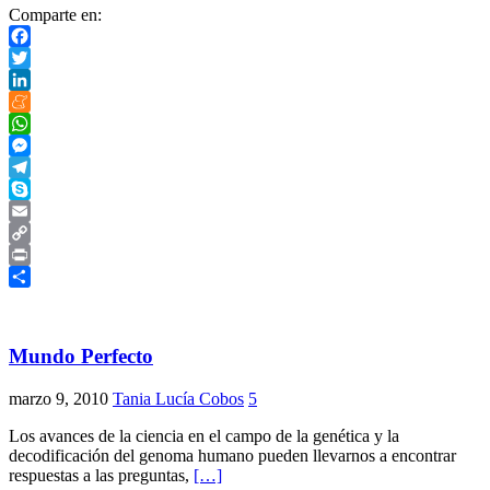
Comparte en:
Facebook
Twitter
LinkedIn
Meneame
WhatsApp
Messenger
Telegram
Skype
Email
Copy
Link
Print
Compartir
Mundo Perfecto
marzo 9, 2010
Tania Lucía Cobos
5
Los avances de la ciencia en el campo de la genética y la
decodificación del genoma humano pueden llevarnos a encontrar
respuestas a las preguntas,
[…]