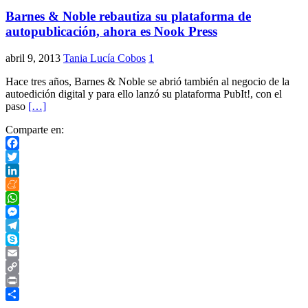
Barnes & Noble rebautiza su plataforma de
autopublicación, ahora es Nook Press
abril 9, 2013
Tania Lucía Cobos
1
Hace tres años, Barnes & Noble se abrió también al negocio de la
autoedición digital y para ello lanzó su plataforma PubIt!, con el
paso
[…]
Comparte en:
Facebook
Twitter
LinkedIn
Meneame
WhatsApp
Messenger
Telegram
Skype
Email
Copy
Link
Print
Compartir