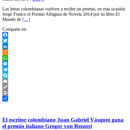
Las letras colombianas vuelven a recibir un premio, en esta ocasión
Jorge Franco el Premio Alfagura de Novela 2014 por su libro El
Mundo de
[…]
Comparte en:
Facebook
Twitter
LinkedIn
Meneame
WhatsApp
Messenger
Telegram
Skype
Email
Copy
Link
Print
Compartir
El escritor colombiano Juan Gabriel Vásquez gana
el premio italiano Gregor von Rezzori