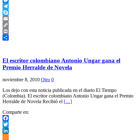
Messenger
Telegram
Skype
Email
Copy
Link
Print
Compartir
El escritor colombiano Antonio Ungar gana el
Premio Herralde de Novela
noviembre 8, 2010
Otro
0
Los dejo con esta noticia publicada en el diario El Tiempo
(Colombia). El escritor colombiano Antonio Ungar gana el Premio
Herralde de Novela Recibió el
[…]
Comparte en:
Facebook
Twitter
LinkedIn