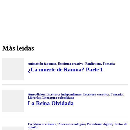
Más leídas
Animación japonesa
,
Escritura creativa
,
Fanfictions
,
Fantasía
¿La muerte de Ranma? Parte 1
Autoedición
,
Escritores independientes
,
Escritura creativa
,
Fantasía
,
Librerías
,
Literatura colombiana
La Reina Olvidada
Escritura académica
,
Nuevas tecnologías
,
Periodismo digital
,
Textos de
opinión