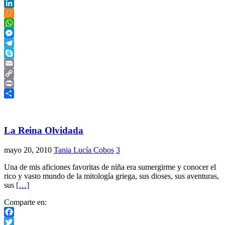
Twitter
LinkedIn
Meneame
WhatsApp
Messenger
Telegram
Skype
Email
Copy
Link
Print
Compartir
La Reina Olvidada
mayo 20, 2010
Tania Lucía Cobos
3
Una de mis aficiones favoritas de niña era sumergirme y conocer el
rico y vasto mundo de la mitología griega, sus dioses, sus aventuras,
sus
[…]
Comparte en:
Facebook