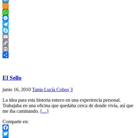
LinkedIn
Meneame
WhatsApp
Messenger
Telegram
Skype
Email
Copy
Link
Print
Compartir
El Sello
junio 16, 2010
Tania Lucía Cobos
3
La idea para esta historia estuvo en una experiencia personal.
Trabajaba en una oficina que quedaba cerca de donde vivía, así que
me iba caminando.
[…]
Comparte en:
Facebook