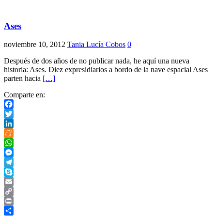
Ases
noviembre 10, 2012
Tania Lucía Cobos
0
Después de dos años de no publicar nada, he aquí una nueva
historia: Ases. Diez expresidiarios a bordo de la nave espacial Ases
parten hacia
[…]
Comparte en:
Facebook
Twitter
LinkedIn
Meneame
WhatsApp
Messenger
Telegram
Skype
Email
Copy
Link
Print