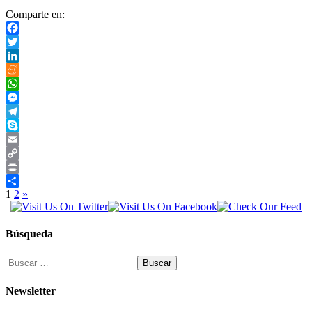
Comparte en:
Facebook
Twitter
LinkedIn
Meneame
WhatsApp
Messenger
Telegram
Skype
Email
Copy
Link
Print
Paginación
1
2
»
Compartir
de
entradas
Búsqueda
Buscar:
Newsletter