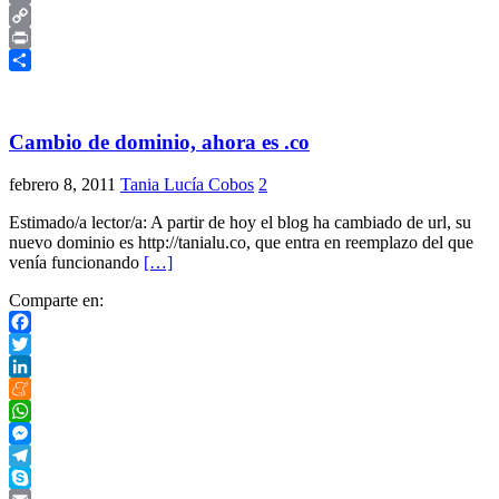
Email
Copy
Link
Print
Compartir
Cambio de dominio, ahora es .co
febrero 8, 2011
Tania Lucía Cobos
2
Estimado/a lector/a: A partir de hoy el blog ha cambiado de url, su
nuevo dominio es http://tanialu.co, que entra en reemplazo del que
venía funcionando
[…]
Comparte en:
Facebook
Twitter
LinkedIn
Meneame
WhatsApp
Messenger
Telegram