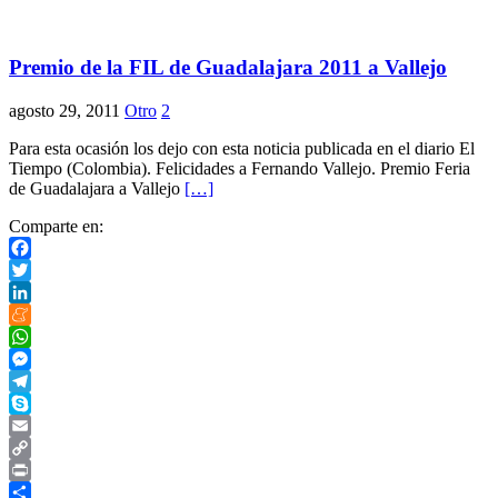
Compartir
Premio de la FIL de Guadalajara 2011 a Vallejo
agosto 29, 2011
Otro
2
Para esta ocasión los dejo con esta noticia publicada en el diario El
Tiempo (Colombia). Felicidades a Fernando Vallejo. Premio Feria
de Guadalajara a Vallejo
[…]
Comparte en:
Facebook
Twitter
LinkedIn
Meneame
WhatsApp
Messenger
Telegram
Skype
Email
Copy
Link
Print