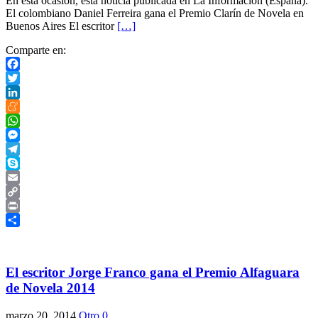
En esta ocasión, esta noticia publicada en La Información (España).
El colombiano Daniel Ferreira gana el Premio Clarín de Novela en
Buenos Aires El escritor
[…]
Comparte en:
Facebook
Twitter
LinkedIn
Meneame
WhatsApp
Messenger
Telegram
Skype
Email
Copy
Link
Print
Compartir
El escritor Jorge Franco gana el Premio Alfaguara
de Novela 2014
marzo 20, 2014
Otro
0