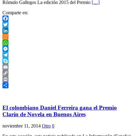
Rómulo Gallegos La edición 2015 del Premio
[…]
Comparte en:
Facebook
Twitter
LinkedIn
Meneame
WhatsApp
Messenger
Telegram
Skype
Email
Copy
Link
Print
Compartir
El colombiano Daniel Ferreira gana el Premio
Clarín de Novela en Buenos Aires
noviembre 11, 2014
Otro
0