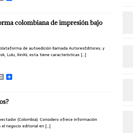
r
o
i
m
n
p
t
a
forma colombiana de impresión bajo
r
t
i
r
lataforma de autoedición llamada AutoresEditores, y
k, Lulu, XinXii, esta tiene características
[…]
P
C
r
o
i
m
n
p
t
a
os?
r
t
i
spectador (Colombia). Considero ofrece información
r
el negocio editorial en
[…]