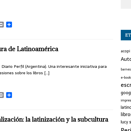
r
P
C
r
o
ET
i
m
n
p
t
a
tura de Latinoamérica
acopi
r
Auto
t
i
 Diario Perfil (Argentina). Una interesante iniciativa para
barnes
r
siones sobre los libros
[…]
e-book
esc
goog
P
C
r
o
impre
i
m
latin
n
p
libro
t
a
zación: la latinización y la subcultura
lucy
r
Per
t