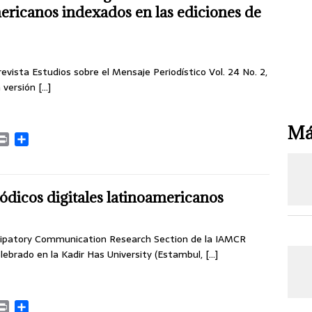
r
ericanos indexados en las ediciones de
t
i
r
evista Estudios sobre el Mensaje Periodístico Vol. 24 No. 2,
a versión
[…]
Má
P
C
r
o
i
m
n
p
t
a
iódicos digitales latinoamericanos
r
t
i
icipatory Communication Research Section de la IAMCR
r
celebrado en la Kadir Has University (Estambul,
[…]
P
C