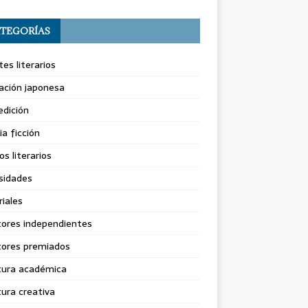
TEGORÍAS
es literarios
ación japonesa
dición
ia ficción
os literarios
sidades
riales
tores independientes
tores premiados
tura académica
tura creativa