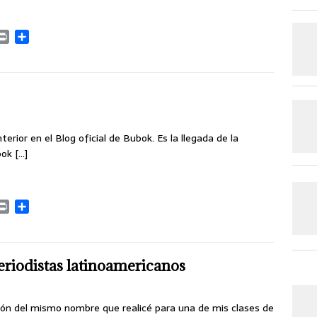
P
C
r
o
i
m
n
p
t
a
r
t
i
erior en el Blog oficial de Bubok. Es la llegada de la
r
bok
[…]
P
C
r
o
i
m
n
p
t
a
eriodistas latinoamericanos
r
t
i
ación del mismo nombre que realicé para una de mis clases de