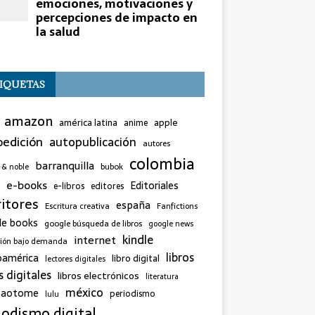
IQUETAS
amazon
américa latina
apple
anime
edición
autopublicación
autores
colombia
barranquilla
bubok
 & noble
e-books
Editoriales
e-libros
editores
ritores
españa
Escritura creativa
Fanfictions
le books
google búsqueda de libros
google news
kindle
internet
sión bajo demanda
libros
oamérica
libro digital
lectores digitales
s digitales
libros electrónicos
literatura
méxico
 saotome
periodismo
lulu
iodismo digital