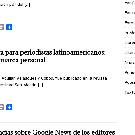
Fanfi
rsión pdf del
[…]
Fant
Form
P
C
In M
r
o
i
m
Libre
n
p
t
a
 para periodistas latinoamericanos:
Liter
r
e marca personal
Nuev
t
i
Perio
r
Aguilar, Velásquez y Cobos, fue publicado en la revista
Poes
iversidad San Martín
[…]
Texto
P
C
r
o
i
m
n
p
t
a
cias sobre Google News de los editores