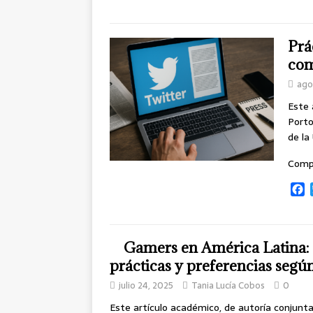
a
c
e
b
Prá
o
com
o
ago
k
Este 
Porto
de la
Comp
F
a
c
e
b
Gamers en América Latina: a
o
prácticas y preferencias segú
o
julio 24, 2025
Tania Lucía Cobos
0
k
Este artículo académico, de autoría conjunta 