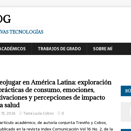
OG
UEVAS TECNOLOGÍAS
ACADÉMICOS
TRABAJOS DE GRADO
SOBRE MÍ
eojugar en América Latina: exploración
prácticas de consumo, emociones,
B
ivaciones y percepciones de impacto
la salud
o 15, 2026
Tania Lucía Cobos
0
artículo académico, de autoría conjunta Treviño y Cobos,
ublicado en la revista Index Comunicación Vol 16 No. 2, de la