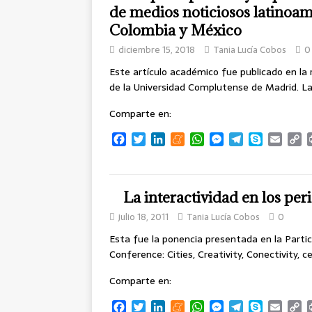
o
e
d
m
A
n
r
i
de medios noticiosos latinoam
o
r
I
e
p
g
a
n
Colombia y México
k
n
p
e
m
k
r
diciembre 15, 2018
Tania Lucía Cobos
0
Este artículo académico fue publicado en la r
de la Universidad Complutense de Madrid. L
Comparte en:
F
T
L
M
W
M
T
S
E
C
a
w
i
e
h
e
e
k
m
o
c
i
n
n
a
s
l
y
a
p
e
t
k
e
t
s
e
p
i
y
b
t
e
a
s
e
g
e
l
L
La interactividad en los per
o
e
d
m
A
n
r
i
julio 18, 2011
Tania Lucía Cobos
0
o
r
I
e
p
g
a
n
k
n
p
e
m
k
Esta fue la ponencia presentada en la Part
r
Conference: Cities, Creativity, Conectivity, 
Comparte en:
F
T
L
M
W
M
T
S
E
C