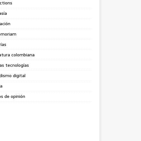
ctions
asía
ación
emoriam
rías
atura colombiana
as tecnologías
dismo digital
ía
s de opinión