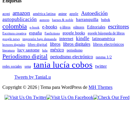
Etiquetas
amazon
Autoedición
américa latina
apple
acopi
anime
autopublicación
barranquilla
autores
bubok
barnes & noble
colombia
escritores
e-books
Editoriales
e-libros
editores
e-book
españa
google books
Escritura creativa
Fanfictions
google búsqueda de libros
kindle
internet
latinoamérica
impresión bajo demanda
google news
libros
libros digitales
libro digital
libros electrónicos
lectores digitales
méxico
lucy saotome
periodismo
literatura
lulu
Periodismo digital
periodismo electrónico
ranma 1/2
tania lucía cobos
twitter
sena
redes sociales
Tweets by TaniaLu
Copyright © 2026 | Tema para WordPress de
MH Themes