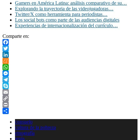
Gamers en América Latina: análisis comparativo de su…
Explorando la trayectoria de las videojugadoras…
Twitter/X como herramienta para periodistas…
Los social bots como parte de las audiencias digitales
Experiencias de internacionalización del currículo…
Comparte en:
Facebook
Twitter
LinkedIn
Meneame
WhatsApp
Messenger
Telegram
Skype
Email
Copy
Link
Print
Compartir
consuelo
cultura de la pobreza
etnografía
jesús