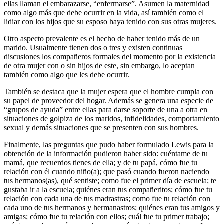
ellas llaman el embarazarse, “enfermarse”. Asumen la maternidad
como algo más que debe ocurrir en la vida, así también como el
lidiar con los hijos que su esposo haya tenido con sus otras mujeres.
Otro aspecto prevalente es el hecho de haber tenido más de un
marido. Usualmente tienen dos o tres y existen continuas
discusiones los compañeros formales del momento por la existencia
de otra mujer con o sin hijos de este, sin embargo, lo aceptan
también como algo que les debe ocurrir.
También se destaca que la mujer espera que el hombre cumpla con
su papel de proveedor del hogar. Además se genera una especie de
“grupos de ayuda” entre ellas para darse soporte de una a otra en
situaciones de golpiza de los maridos, infidelidades, comportamiento
sexual y demás situaciones que se presenten con sus hombres.
Finalmente, las preguntas que pudo haber formulado Lewis para la
obtención de la información pudieron haber sido: cuéntame de tu
mamá, que recuerdos tienes de ella; y de tu papá, cómo fue tu
relación con él cuando niño(a); que pasó cuando fueron naciendo
tus hermanos(as), qué sentiste; como fue el primer día de escuela; te
gustaba ir a la escuela; quiénes eran tus compañeritos; cómo fue tu
relación con cada una de tus madrastras; como fue tu relación con
cada uno de tus hermanos y hermanastros; quiénes eran tus amigos y
amigas; cómo fue tu relación con ellos; cuál fue tu primer trabajo;