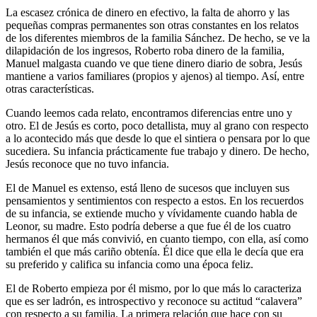
La escasez crónica de dinero en efectivo, la falta de ahorro y las
pequeñas compras permanentes son otras constantes en los relatos
de los diferentes miembros de la familia Sánchez. De hecho, se ve la
dilapidación de los ingresos, Roberto roba dinero de la familia,
Manuel malgasta cuando ve que tiene dinero diario de sobra, Jesús
mantiene a varios familiares (propios y ajenos) al tiempo. Así, entre
otras características.
Cuando leemos cada relato, encontramos diferencias entre uno y
otro. El de Jesús es corto, poco detallista, muy al grano con respecto
a lo acontecido más que desde lo que el sintiera o pensara por lo que
sucediera. Su infancia prácticamente fue trabajo y dinero. De hecho,
Jesús reconoce que no tuvo infancia.
El de Manuel es extenso, está lleno de sucesos que incluyen sus
pensamientos y sentimientos con respecto a estos. En los recuerdos
de su infancia, se extiende mucho y vívidamente cuando habla de
Leonor, su madre. Esto podría deberse a que fue él de los cuatro
hermanos él que más convivió, en cuanto tiempo, con ella, así como
también el que más cariño obtenía. Él dice que ella le decía que era
su preferido y califica su infancia como una época feliz.
El de Roberto empieza por él mismo, por lo que más lo caracteriza
que es ser ladrón, es introspectivo y reconoce su actitud “calavera”
con respecto a su familia. La primera relación que hace con su