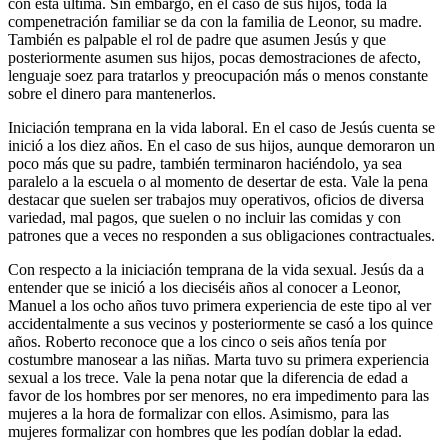
con esta última. Sin embargo, en el caso de sus hijos, toda la
compenetración familiar se da con la familia de Leonor, su madre.
También es palpable el rol de padre que asumen Jesús y que
posteriormente asumen sus hijos, pocas demostraciones de afecto,
lenguaje soez para tratarlos y preocupación más o menos constante
sobre el dinero para mantenerlos.
Iniciación temprana en la vida laboral. En el caso de Jesús cuenta se
inició a los diez años. En el caso de sus hijos, aunque demoraron un
poco más que su padre, también terminaron haciéndolo, ya sea
paralelo a la escuela o al momento de desertar de esta. Vale la pena
destacar que suelen ser trabajos muy operativos, oficios de diversa
variedad, mal pagos, que suelen o no incluir las comidas y con
patrones que a veces no responden a sus obligaciones contractuales.
Con respecto a la iniciación temprana de la vida sexual. Jesús da a
entender que se inició a los dieciséis años al conocer a Leonor,
Manuel a los ocho años tuvo primera experiencia de este tipo al ver
accidentalmente a sus vecinos y posteriormente se casó a los quince
años. Roberto reconoce que a los cinco o seis años tenía por
costumbre manosear a las niñas. Marta tuvo su primera experiencia
sexual a los trece. Vale la pena notar que la diferencia de edad a
favor de los hombres por ser menores, no era impedimento para las
mujeres a la hora de formalizar con ellos. Asimismo, para las
mujeres formalizar con hombres que les podían doblar la edad.