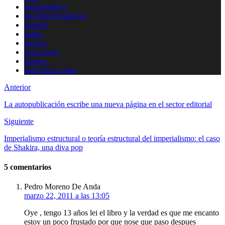
latinoamérica
los hijos de sánchez
manuel
marta
méxico
oscar lewis
roberto
tania lucía cobos
Anterior
La autopublicación escribe una nueva página en el sector editorial
Siguiente
Imperialismo estructural o teoría estructural del imperialismo: el caso
de Shakira, una diva pop
5 comentarios
Pedro Moreno De Anda
marzo 22, 2011 a las 13:05
Oye , tengo 13 años lei el libro y la verdad es que me encanto
estoy un poco frustado por que nose que paso despues