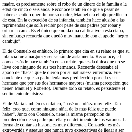
madre, es precisamente sobre el robo de un dinero de la familia a la
edad de cinco o seis años. Reconoce también de que a pesar de
haberse sentido querido por su madre, Manuel era el hijo predilecto
de esta. En la evocación de su infancia, también hace alusión a las
reprimendas que solía recibir por parte de sus padres por robar y
orinar la cama. Es el único que no da una calificativo a esta etapa,
sin embargo recuerda que quedó muy marcado con el apodo “negro
cambujo”.
El de Consuelo es enfático, lo primero que cita en su relato es que su
infancia fue amargura y sensación de aislamiento. Reconoce, tal
como Jesús lo hace también en su relato, que es la única que no se
lleva con ninguno de sus tres hermanos. Recuerda detestaba el
apodo de “flaca” que le dieron por su naturaleza enfermiza. Fue
conciente de que su padre tenía más predilección por ella y su
hermana que por sus dos hermanos mayores (misma percepción que
tienen Manuel y Roberto). Durante todo su relato, es persistente el
sentimiento de tristeza.
El de Marta también es enfático, “pasé una niñez muy feliz. Tan
feliz, creo que, como ninguna niña, de lo más feliz que puede
haber”. Junto con Consuelo, tiene la misma percepción de
predilección de su padre por ella y en detrimento de los varones. La
forma de contar su historia es muy diferente a Consuelo, es más
extrovertida y asegura que nunca tuvo expectativas de llegar a ser