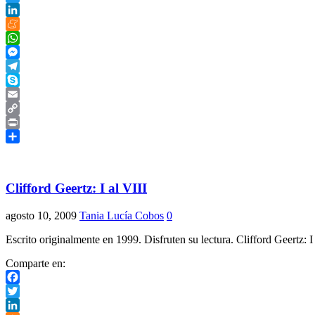
Twitter
LinkedIn
Meneame
WhatsApp
Messenger
Telegram
Skype
Email
Copy
Link
Print
Compartir
Clifford Geertz: I al VIII
agosto 10, 2009
Tania Lucía Cobos
0
Escrito originalmente en 1999. Disfruten su lectura. Clifford Geertz: 
Comparte en:
Facebook
Twitter