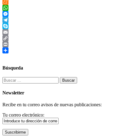
LinkedIn
Meneame
WhatsApp
Messenger
Telegram
Skype
Email
Copy
Link
Print
Compartir
Búsqueda
Buscar:
Newsletter
Recibe en tu correo avisos de nuevas publicaciones:
Tu correo electrónico: