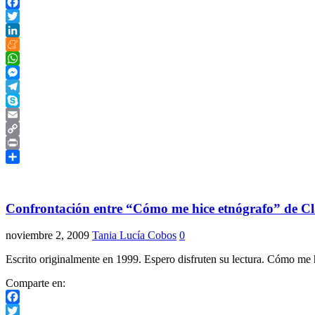
Facebook
Twitter
LinkedIn
Meneame
WhatsApp
Messenger
Telegram
Skype
Email
Copy
Link
Print
Compartir
Confrontación entre “Cómo me hice etnógrafo” de Cla
noviembre 2, 2009
Tania Lucía Cobos
0
Escrito originalmente en 1999. Espero disfruten su lectura. Cómo me 
Comparte en:
Facebook