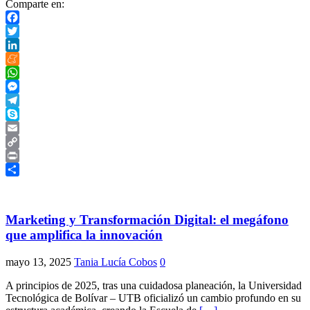
Comparte en:
Facebook
Twitter
LinkedIn
Meneame
WhatsApp
Messenger
Telegram
Skype
Email
Copy
Link
Print
Compartir
Marketing y Transformación Digital: el megáfono
que amplifica la innovación
mayo 13, 2025
Tania Lucía Cobos
0
A principios de 2025, tras una cuidadosa planeación, la Universidad
Tecnológica de Bolívar – UTB oficializó un cambio profundo en su