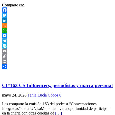
Comparte en:
Facebook
Twitter
LinkedIn
Meneame
WhatsApp
Messenger
Telegram
Skype
Email
Copy
Link
Print
Compartir
CI#163 CS Influencers, periodistas y marca personal
mayo 24, 2026
Tania Lucía Cobos
0
Les comparto la emisión 163 del pódcast “Conversaciones
Integradas” de la UNLaM donde tuve la oportunidad de participar
en la charla con otras colegas de
[…]