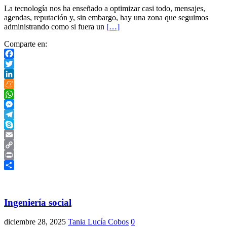
La tecnología nos ha enseñado a optimizar casi todo, mensajes,
agendas, reputación y, sin embargo, hay una zona que seguimos
administrando como si fuera un
[…]
Comparte en:
Facebook
Twitter
LinkedIn
Meneame
WhatsApp
Messenger
Telegram
Skype
Email
Copy
Link
Print
Compartir
Ingeniería social
diciembre 28, 2025
Tania Lucía Cobos
0