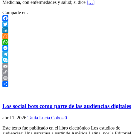
Medicina, con enfermedades y salud; si dice
[…]
Comparte en:
Facebook
Twitter
LinkedIn
Meneame
WhatsApp
Messenger
Telegram
Skype
Email
Copy
Link
Print
Compartir
Los social bots como parte de las audiencias digitales
abril 1, 2026
Tania Lucía Cobos
0
Este texto fue publicado en el libro electrónico Los estudios de
audiencias: Una narrativa a partir de América Latina, por la Editorial