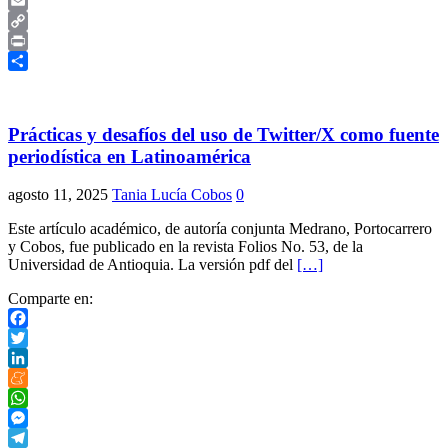
Skype
Email
Copy
Link
Print
Compartir
Prácticas y desafíos del uso de Twitter/X como fuente
periodística en Latinoamérica
agosto 11, 2025
Tania Lucía Cobos
0
Este artículo académico, de autoría conjunta Medrano, Portocarrero
y Cobos, fue publicado en la revista Folios No. 53, de la
Universidad de Antioquia. La versión pdf del
[…]
Comparte en:
Facebook
Twitter
LinkedIn
Meneame
WhatsApp
Messenger