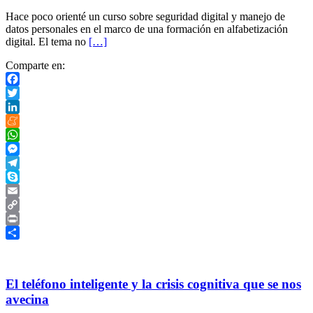
Hace poco orienté un curso sobre seguridad digital y manejo de
datos personales en el marco de una formación en alfabetización
digital. El tema no
[…]
Comparte en:
Facebook
Twitter
LinkedIn
Meneame
WhatsApp
Messenger
Telegram
Skype
Email
Copy
Link
Print
Compartir
El teléfono inteligente y la crisis cognitiva que se nos
avecina