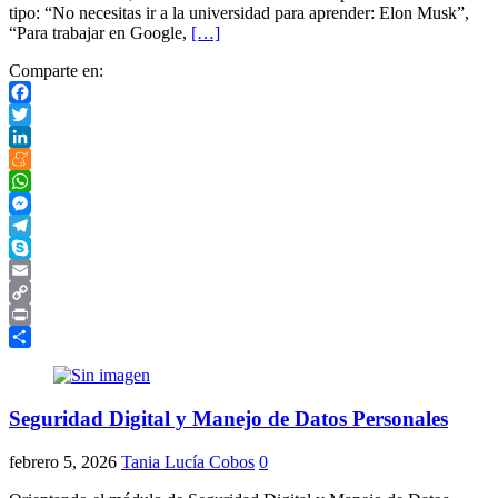
tipo: “No necesitas ir a la universidad para aprender: Elon Musk”,
“Para trabajar en Google,
[…]
Comparte en:
Facebook
Twitter
LinkedIn
Meneame
WhatsApp
Messenger
Telegram
Skype
Email
Copy
Link
Print
Compartir
Seguridad Digital y Manejo de Datos Personales
febrero 5, 2026
Tania Lucía Cobos
0