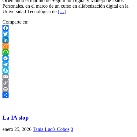
Orientando el módulo de Seguridad Digital y Manejo de Datos
Personales, en el marco de un curso en alfabetización digital en la
Universidad Tecnológica de
[…]
Comparte en:
Facebook
Twitter
LinkedIn
Meneame
WhatsApp
Messenger
Telegram
Skype
Email
Copy
Link
Print
Compartir
La IA slop
enero 25, 2026
Tania Lucía Cobos
0