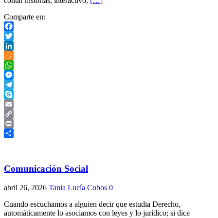
contar historias, interactivo,
[…]
Comparte en:
Facebook
Twitter
LinkedIn
Meneame
WhatsApp
Messenger
Telegram
Skype
Email
Copy
Link
Print
Compartir
Comunicación Social
abril 26, 2026
Tania Lucía Cobos
0
Cuando escuchamos a alguien decir que estudia Derecho,
automáticamente lo asociamos con leyes y lo jurídico; si dice