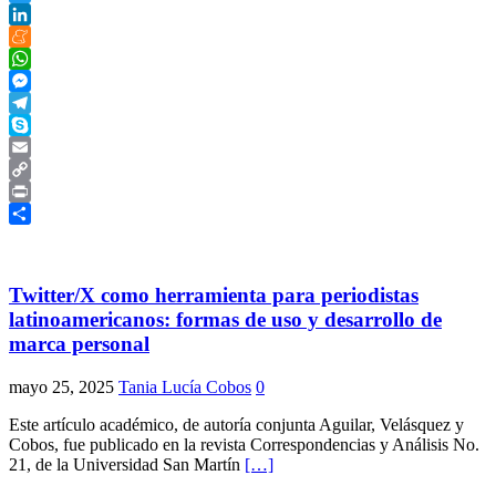
Twitter
LinkedIn
Meneame
WhatsApp
Messenger
Telegram
Skype
Email
Copy
Link
Print
Compartir
Twitter/X como herramienta para periodistas
latinoamericanos: formas de uso y desarrollo de
marca personal
mayo 25, 2025
Tania Lucía Cobos
0
Este artículo académico, de autoría conjunta Aguilar, Velásquez y
Cobos, fue publicado en la revista Correspondencias y Análisis No.
21, de la Universidad San Martín
[…]