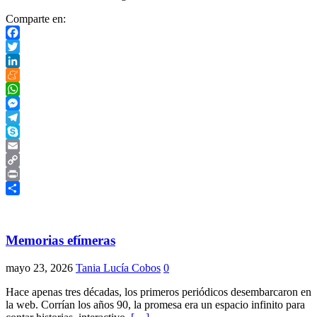
Comparte en:
Facebook
Twitter
LinkedIn
Meneame
WhatsApp
Messenger
Telegram
Skype
Email
Copy
Link
Print
Compartir
Memorias efímeras
mayo 23, 2026
Tania Lucía Cobos
0
Hace apenas tres décadas, los primeros periódicos desembarcaron en
la web. Corrían los años 90, la promesa era un espacio infinito para