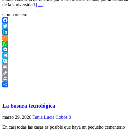
de la Universidad
[…]
Comparte en:
Facebook
Twitter
LinkedIn
Meneame
WhatsApp
Messenger
Telegram
Skype
Email
Copy
Link
Print
Compartir
La basura tecnológica
marzo 29, 2026
Tania Lucía Cobos
0
En casi todas las casas es posible que haya un pequeño cementerio