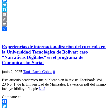
Messenger
Telegram
Skype
Email
Copy
Link
Print
Compartir
Experiencias de internacionalización del currículo en
la Universidad Tecnológica de Bolívar: caso
“Narrativas Digitales” en el programa de
Comunicación Social
junio 2, 2025
Tania Lucía Cobos
0
Este artículo académico fue publicado en la revista Escribanía Vol.
23 No. 1, de la Universidad de Manizales. La versión pdf del mismo
incluye bibliografía, pie
[…]
Comparte en:
Facebook