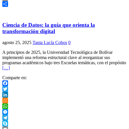
Link
Print
Compartir
Ciencia de Datos: la guía que orienta la
transformación digital
agosto 25, 2025
Tania Lucía Cobos
0
A principios de 2025, la Universidad Tecnológica de Bolívar
implementó una reforma estructural clave al reorganizar sus
programas académicos bajo tres Escuelas temáticas, con el propósito
[…]
Comparte en:
Facebook
Twitter
LinkedIn
Meneame
WhatsApp
Messenger
Telegram