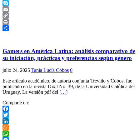
Telegram
Skype
Email
Copy
Link
Print
Compartir
Gamers en América Latina: análisis comparativo de
su iniciación, prácticas y preferencias según género
julio 24, 2025
Tania Lucía Cobos
0
Este artículo académico, de autoría conjunta Treviño y Cobos, fue
publicado en la revista Dixit No. 39, de la Universidad Católica del
Uruguay. La versión pdf del
[…]
Comparte en:
Facebook
Twitter
LinkedIn
Meneame
WhatsApp