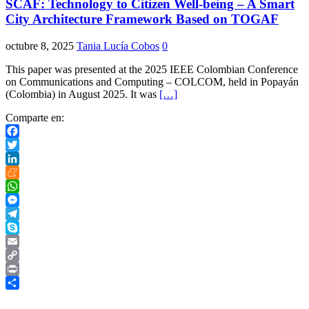
SCAF: Technology to Citizen Well-being – A Smart
City Architecture Framework Based on TOGAF
octubre 8, 2025
Tania Lucía Cobos
0
This paper was presented at the 2025 IEEE Colombian Conference
on Communications and Computing – COLCOM, held in Popayán
(Colombia) in August 2025. It was
[…]
Comparte en:
Facebook
Twitter
LinkedIn
Meneame
WhatsApp
Messenger
Telegram
Skype
Email
Copy
Link
Print
Compartir