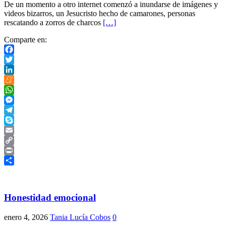
De un momento a otro internet comenzó a inundarse de imágenes y
videos bizarros, un Jesucristo hecho de camarones, personas
rescatando a zorros de charcos
[…]
Comparte en:
Facebook
Twitter
LinkedIn
Meneame
WhatsApp
Messenger
Telegram
Skype
Email
Copy
Link
Print
Compartir
Honestidad emocional
enero 4, 2026
Tania Lucía Cobos
0