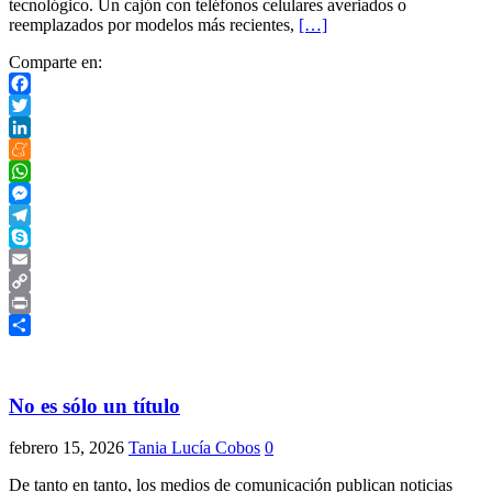
tecnológico. Un cajón con teléfonos celulares averiados o
reemplazados por modelos más recientes,
[…]
Comparte en:
Facebook
Twitter
LinkedIn
Meneame
WhatsApp
Messenger
Telegram
Skype
Email
Copy
Link
Print
Compartir
No es sólo un título
febrero 15, 2026
Tania Lucía Cobos
0
De tanto en tanto, los medios de comunicación publican noticias