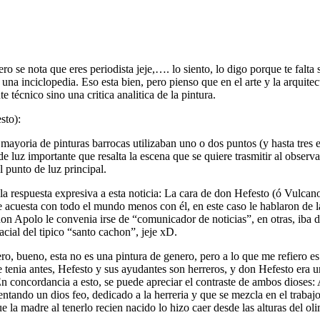
ro se nota que eres periodista jeje,…. lo siento, lo digo porque te falta
una inciclopedia. Eso esta bien, pero pienso que en el arte y la arquite
 técnico sino una critica analitica de la pintura.
sto):
 mayoria de pinturas barrocas utilizaban uno o dos puntos (y hasta tres
de luz importante que resalta la escena que se quiere trasmitir al obse
l punto de luz principal.
y la respuesta expresiva a esta noticia: La cara de don Hefesto (ó Vulcan
se acuesta con todo el mundo menos con él, en este caso le hablaron de 
on Apolo le convenia irse de “comunicador de noticias”, en otras, iba d
acial del tipico “santo cachon”, jeje xD.
ero, bueno, esta no es una pintura de genero, pero a lo que me refiero 
se tenia antes, Hefesto y sus ayudantes son herreros, y don Hefesto era u
En concordancia a esto, se puede apreciar el contraste de ambos dioses: A
sentando un dios feo, dedicado a la herreria y que se mezcla en el trab
 que la madre al tenerlo recien nacido lo hizo caer desde las alturas del