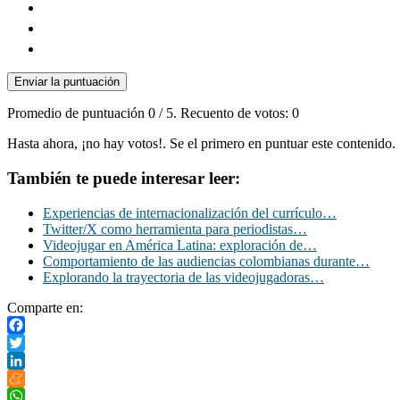
Enviar la puntuación
Promedio de puntuación
0
/ 5. Recuento de votos:
0
Hasta ahora, ¡no hay votos!. Se el primero en puntuar este contenido.
También te puede interesar leer:
Experiencias de internacionalización del currículo…
Twitter/X como herramienta para periodistas…
Videojugar en América Latina: exploración de…
Comportamiento de las audiencias colombianas durante…
Explorando la trayectoria de las videojugadoras…
Comparte en:
Facebook
Twitter
LinkedIn
Meneame