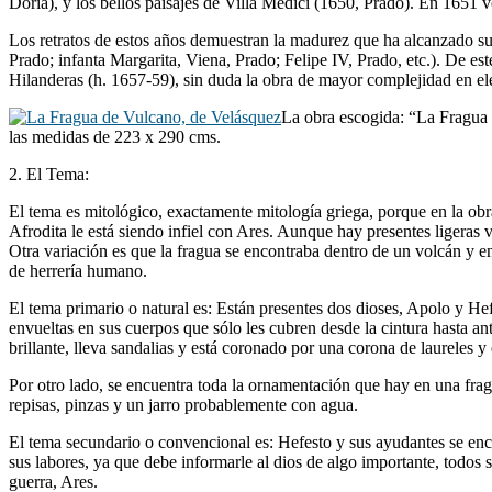
Doria), y los bellos paisajes de Villa Medici (1650, Prado). En 1651 v
Los retratos de estos años demuestran la madurez que ha alcanzado su 
Prado; infanta Margarita, Viena, Prado; Felipe IV, Prado, etc.). De e
Hilanderas (h. 1657-59), sin duda la obra de mayor complejidad en e
La obra escogida: “La Fragua 
las medidas de 223 x 290 cms.
2. El Tema:
El tema es mitológico, exactamente mitología griega, porque en la obr
Afrodita le está siendo infiel con Ares. Aunque hay presentes ligeras
Otra variación es que la fragua se encontraba dentro de un volcán y e
de herrería humano.
El tema primario o natural es: Están presentes dos dioses, Apolo y H
envueltas en sus cuerpos que sólo les cubren desde la cintura hasta a
brillante, lleva sandalias y está coronado por una corona de laureles y
Por otro lado, se encuentra toda la ornamentación que hay en una fragu
repisas, pinzas y un jarro probablemente con agua.
El tema secundario o convencional es: Hefesto y sus ayudantes se en
sus labores, ya que debe informarle al dios de algo importante, todos 
guerra, Ares.