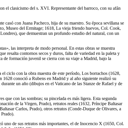
con el clasicismo del s. XVI. Representante del barroco, con su afán
nte casó con Juana Pacheco, hija de su maestro. Su época sevillana se
erzo, Museo del Ermitage; 1618, La vieja friendo huevos, Col. Cook,
e Londres), que demuestran un profundo estudio del natural, con un
as», las interpreta de modo personal. En estas obras se muestra
ue resalta contornos secos y duros, falta de variedad en la paleta y
 de formación juvenil se cierra con su viaje a Madrid, bajo la
a el ciclo con la obra maestra de este período, Los borrachos (1628,
En 1628 conoció a Rubens en Madrid y al año siguiente realizó su
a durante un año (dibujos en el Vaticano de las Stanze de Rafael y de
res que con las sombras; su pincelada es más ligera. Esta segunda
ación de la Virgen, Prado), retratos reales (1632, Príncipe Baltasar
 Baltasar Carlos, Prado), otros retratos (Conde-Duque de Olivares, a
 Prado).
zó uno de sus retratos más importantes, el de Inocencio X (1650, Col.