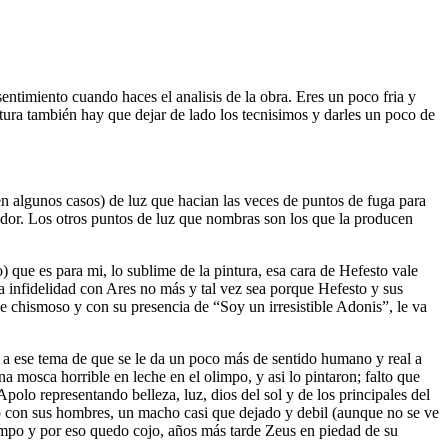
 sentimiento cuando haces el analisis de la obra. Eres un poco fria y
ctura también hay que dejar de lado los tecnisimos y darles un poco de
 en algunos casos) de luz que hacian las veces de puntos de fuga para
rvador. Los otros puntos de luz que nombras son los que la producen
o) que es para mi, lo sublime de la pintura, esa cara de Hefesto vale
la infidelidad con Ares no más y tal vez sea porque Hefesto y sus
e chismoso y con su presencia de “Soy un irresistible Adonis”, le va
es a ese tema de que se le da un poco más de sentido humano y real a
na mosca horrible en leche en el olimpo, y asi lo pintaron; falto que
polo representando belleza, luz, dios del sol y de los principales del
ajo con sus hombres, un macho casi que dejado y debil (aunque no se ve
 olimpo y por eso quedo cojo, años más tarde Zeus en piedad de su