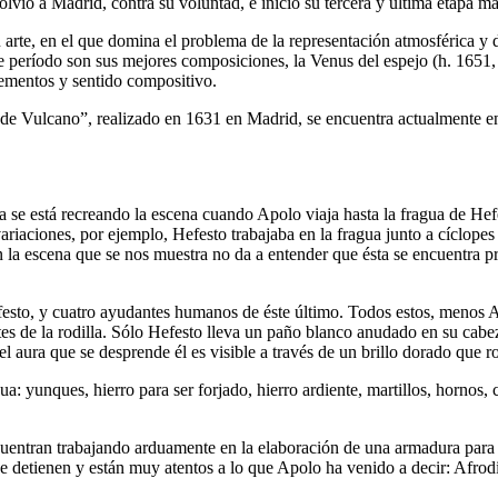
olvió a Madrid, contra su voluntad, e inició su tercera y última etapa m
arte, en el que domina el problema de la representación atmosférica y 
ste período son sus mejores composiciones, la Venus del espejo (h. 165
lementos y sentido compositivo.
de Vulcano”, realizado en 1631 en Madrid, se encuentra actualmente en 
a se está recreando la escena cuando Apolo viaja hasta la fragua de He
 variaciones, por ejemplo, Hefesto trabajaba en la fragua junto a cíclo
n la escena que se nos muestra no da a entender que ésta se encuentra p
efesto, y cuatro ayudantes humanos de éste último. Todos estos, menos 
ntes de la rodilla. Sólo Hefesto lleva un paño blanco anudado en su cab
 el aura que se desprende él es visible a través de un brillo dorado que 
a: yunques, hierro para ser forjado, hierro ardiente, martillos, hornos,
cuentran trabajando arduamente en la elaboración de una armadura par
se detienen y están muy atentos a lo que Apolo ha venido a decir: Afrodit