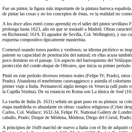
Fue un pintor, la figura más importante de la pintura barroca española
de pintar las cosas y no los conceptos de éstas, ve la realidad no co
A los doce años entró como aprendiz en el taller del pintor sevillano
prolonga hasta 1623, año en que se trasladó a Madrid. Obras caracter
en Richmond; 1619, El aguador de Sevilla, Col. Wellington), y sus cu
esquema compositivo típicamente manierista.
Comenzó usando tonos pardos y verdosos; su idioma pictórico se inspi
patente su capacidad de penetración del natural; en ellas acusa también
poco dominio en el paisaje. Un aspecto del barroquismo del Velázquez 
protección del conde-duque de Olivares, que inicia su primer período
Pintó en este período diversos retratos reales (Felipe IV, Prado), otr
Prado). Abandona el tenebrismo caravaggiesco y asimila el colorismo 
primer viaje a Italia. Permaneció algún tiempo en Venecia (allí pudo v
la Capilla Sixtina). De su estancia en Roma son La túnica de José (16
La vuelta de Italia (h. 1631) señala un gran paso en su pintura: su c
etapa madrileña es abundante en obras: cuadros religiosos (Cristo des
Carlos, Col. Wallace; 1632-34, Felipe IV, National Gallery de Londres;
caballo, Prado; Duque de Módena, Módena; Diego del Corral, Prado; 
A principios de 1649 marchó de nuevo a Italia con el fin de adquirir 