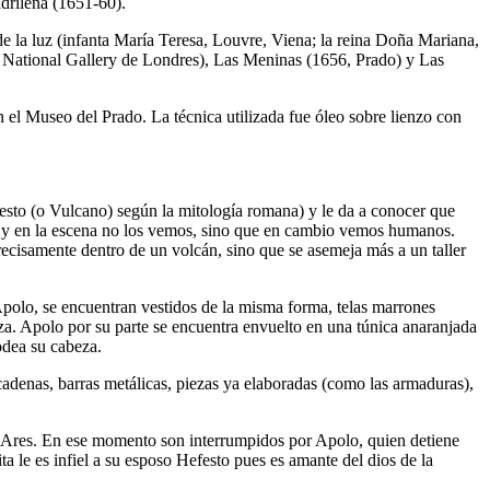
adrileña (1651-60).
de la luz (infanta María Teresa, Louvre, Viena; la reina Doña Mariana,
1, National Gallery de Londres), Las Meninas (1656, Prado) y Las
el Museo del Prado. La técnica utilizada fue óleo sobre lienzo con
festo (o Vulcano) según la mitología romana) y le da a conocer que
pes y en la escena no los vemos, sino que en cambio vemos humanos.
recisamente dentro de un volcán, sino que se asemeja más a un taller
Apolo, se encuentran vestidos de la misma forma, telas marrones
eza. Apolo por su parte se encuentra envuelto en una túnica anaranjada
rodea su cabeza.
 cadenas, barras metálicas, piezas ya elaboradas (como las armaduras),
a Ares. En ese momento son interrumpidos por Apolo, quien detiene
a le es infiel a su esposo Hefesto pues es amante del dios de la