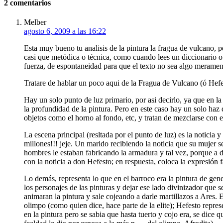
2 comentarios
Melber
agosto 6, 2009 a las 16:22
Esta muy bueno tu analisis de la pintura la fragua de vulcano, pe
casi que metódica o técnica, como cuando lees un diccionario o 
fuerza, de espontaneidad para que el texto no sea algo meramente
Tratare de hablar un poco aqui de la Fragua de Vulcano (ó Hefe
Hay un solo punto de luz primario, por asi decirlo, ya que en la
la profundidad de la pintura. Pero en este caso hay un solo haz 
objetos como el horno al fondo, etc, y tratan de mezclarse con e
La escena principal (resltada por el punto de luz) es la noticia 
millones!!! jeje. Un marido recibiendo la noticia que su mujer 
hombres le estaban fabricando la armadura y tal vez, porque a d
con la noticia a don Hefesto; en respuesta, coloca la expresión f
Lo demás, representa lo que en el barroco era la pintura de gen
los personajes de las pinturas y dejar ese lado divinizador que 
animaran la pintura y sale cojeando a darle martillazos a Ares. 
olimpo (como quien dice, hace parte de la elite); Hefesto repre
en la pintura pero se sabia que hasta tuerto y cojo era, se dice