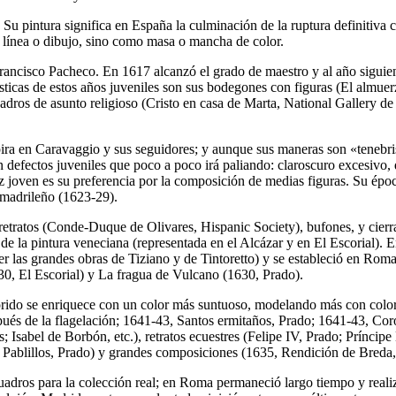
. Su pintura significa en España la culminación de la ruptura definitiva 
mo línea o dibujo, sino como masa o mancha de color.
 Francisco Pacheco. En 1617 alcanzó el grado de maestro y al año siguie
ísticas de estos años juveniles son sus bodegones con figuras (El almu
adros de asunto religioso (Cristo en casa de Marta, National Gallery d
ra en Caravaggio y sus seguidores; y aunque sus maneras son «tenebrist
 defectos juveniles que poco a poco irá paliando: claroscuro excesivo, q
joven es su preferencia por la composición de medias figuras. Su época
 madrileño (1623-29).
os retratos (Conde-Duque de Olivares, Hispanic Society), bufones, y cierr
de la pintura veneciana (representada en el Alcázar y en El Escorial). 
er las grandes obras de Tiziano y de Tintoretto) y se estableció en Rom
30, El Escorial) y La fragua de Vulcano (1630, Prado).
olorido se enriquece con un color más suntuoso, modelando más con colo
pués de la flagelación; 1641-43, Santos ermitaños, Prado; 1641-43, Coron
 Isabel de Borbón, etc.), retratos ecuestres (Felipe IV, Prado; Príncipe
Pablillos, Prado) y grandes composiciones (1635, Rendición de Breda,
cuadros para la colección real; en Roma permaneció largo tiempo y reali