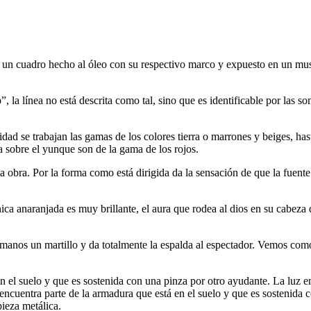
 es un cuadro hecho al óleo con su respectivo marco y expuesto en un mu
, la línea no está descrita como tal, sino que es identificable por las s
lidad se trabajan las gamas de los colores tierra o marrones y beiges, h
 sobre el yunque son de la gama de los rojos.
a obra. Por la forma como está dirigida da la sensación de que la fuent
anaranjada es muy brillante, el aura que rodea al dios en su cabeza des
anos un martillo y da totalmente la espalda al espectador. Vemos como p
n el suelo y que es sostenida con una pinza por otro ayudante. La luz en
 encuentra parte de la armadura que está en el suelo y que es sostenida 
pieza metálica.