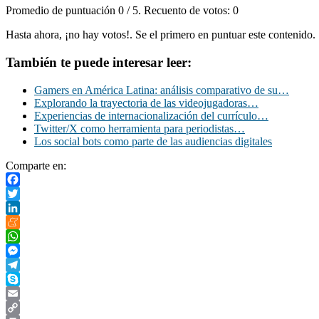
Promedio de puntuación
0
/ 5. Recuento de votos:
0
Hasta ahora, ¡no hay votos!. Se el primero en puntuar este contenido.
También te puede interesar leer:
Gamers en América Latina: análisis comparativo de su…
Explorando la trayectoria de las videojugadoras…
Experiencias de internacionalización del currículo…
Twitter/X como herramienta para periodistas…
Los social bots como parte de las audiencias digitales
Comparte en:
Facebook
Twitter
LinkedIn
Meneame
WhatsApp
Messenger
Telegram
Skype
Email