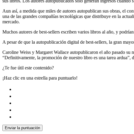
sus libros. Los autores autopublicados sólo generan ingresos cuando s
Aun así, a medida que miles de autores autopublican sus obras, el contr
una de las grandes compañías tecnológicas que distribuye en la actuali
mercado.
Muchos autores de best-sellers escriben varios libros al año, y podría
A pesar de que la autopublicación digital de best-sellers, la gran mayo
Caroline Weiss y Margaret Wallace autopublicaron el año pasado su nov
“Definitivamente, la promoción de nuestro libro es una tarea ardua”,
¿Te fue útil este contenido?
¡Haz clic en una estrella para puntuarlo!
Enviar la puntuación