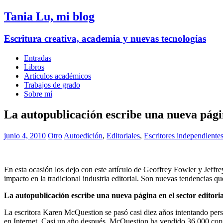
Tania Lu, mi blog
Escritura creativa, academia y nuevas tecnologías
Entradas
Libros
Artículos académicos
Trabajos de grado
Sobre mí
La autopublicación escribe una nueva págin
junio 4, 2010
Otro
Autoedición
,
Editoriales
,
Escritores independiente
En esta ocasión los dejo con este artículo de Geoffrey Fowler y Jeffr
impacto en la tradicional industria editorial. Son nuevas tendencias qu
La autopublicación escribe una nueva página en el sector editoria
La escritora Karen McQuestion se pasó casi diez años intentando persua
en Internet. Casi un año después, McQuestion ha vendido 36.000 copia