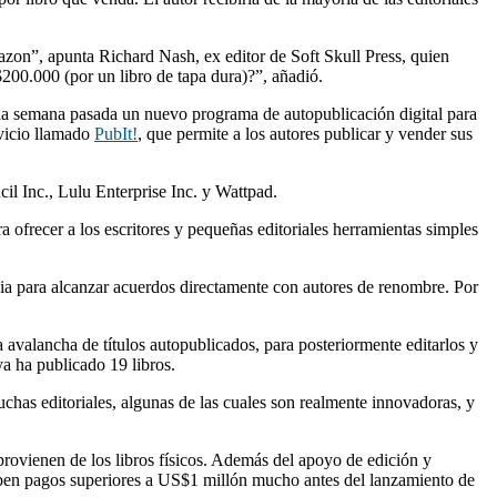
azon”, apunta Richard Nash, ex editor de Soft Skull Press, quien
00.000 (por un libro de tapa dura)?”, añadió.
ó la semana pasada un nuevo programa de autopublicación digital para
rvicio llamado
PubIt!
, que permite a los autores publicar y vender sus
l Inc., Lulu Enterprise Inc. y Wattpad.
ofrecer a los escritores y pequeñas editoriales herramientas simples
cia para alcanzar acuerdos directamente con autores de renombre. Por
a avalancha de títulos autopublicados, para posteriormente editarlos y
ya ha publicado 19 libros.
uchas editoriales, algunas de las cuales son realmente innovadoras, y
provienen de los libros físicos. Además del apoyo de edición y
ciben pagos superiores a US$1 millón mucho antes del lanzamiento de