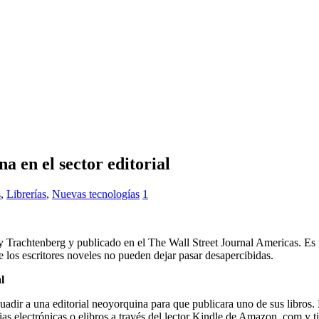
a en el sector editorial
s
,
Librerías
,
Nuevas tecnologías
1
ey Trachtenberg y publicado en el The Wall Street Journal Americas. Es 
e los escritores noveles no pueden dejar pasar desapercibidas.
l
dir a una editorial neoyorquina para que publicara uno de sus libros. E
s electrónicas o elibros a través del lector Kindle de Amazon. com y 