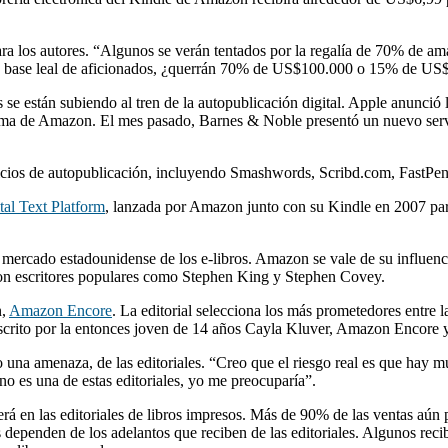
ara los autores. “Algunos se verán tentados por la regalía de 70% de am
una base leal de aficionados, ¿querrán 70% de US$100.000 o 15% de US$2
s se están subiendo al tren de la autopublicación digital. Apple anunci
istema de Amazon. El mes pasado, Barnes & Noble presentó un nuevo se
cios de autopublicación, incluyendo Smashwords, Scribd.com, FastPenci
tal Text Platform
, lanzada por Amazon junto con su Kindle en 2007 para 
l mercado estadounidense de los e-libros. Amazon se vale de su influen
 con escritores populares como Stephen King y Stephen Covey.
n,
Amazon Encore
. La editorial selecciona los más prometedores entre l
y, escrito por la entonces joven de 14 años Cayla Kluver, Amazon Encore 
 una amenaza, de las editoriales. “Creo que el riesgo real es que hay m
 no es una de estas editoriales, yo me preocuparía”.
rá en las editoriales de libros impresos. Más de 90% de las ventas aún 
 dependen de los adelantos que reciben de las editoriales. Algunos re