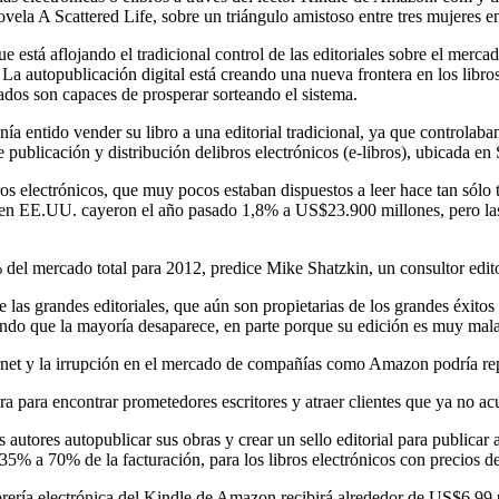
vela A Scattered Life, sobre un triángulo amistoso entre tres mujeres
está aflojando el tradicional control de las editoriales sobre el merc
a autopublicación digital está creando una nueva frontera en los libro
icados son capaces de prosperar sorteando el sistema.
enía entido vender su libro a una editorial tradicional, ya que controlab
 publicación y distribución delibros electrónicos (e-libros), ubicada en 
ros electrónicos, que muy pocos estaban dispuestos a leer hace tan sólo
ros en EE.UU. cayeron el año pasado 1,8% a US$23.900 millones, pero las
 del mercado total para 2012, predice Mike Shatzkin, un consultor edito
re las grandes editoriales, que aún son propietarias de los grandes éxit
gando que la mayoría desaparece, en parte porque su edición es muy mal
ernet y la irrupción en el mercado de compañías como Amazon podría rep
a para encontrar prometedores escritores y atraer clientes que ya no acud
 autores autopublicar sus obras y crear un sello editorial para publica
e 35% a 70% de la facturación, para los libros electrónicos con precios
ería electrónica del Kindle de Amazon recibirá alrededor de US$6,99 por