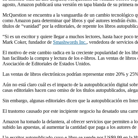
agosto, Amazon publicará una versión en tapa blanda de su primera no
McQuestion se encuentra a la vanguardia de un cambio tecnológico que 
como Amazon para determinar qué libros y qué autores tendrán éxito. L
títulos de “vanidad” por la editoriales, de repente los libros autopubl
“Si es un escritor y quiere llegar a muchos lectores, hasta hace poco t
Mark Coker, fundador de
Smashwords Inc.
, vendedora de servicios de
El motivo de este cambio radica en la creciente popularidad de los lib
han facilitado la compra y lectura de los e-libros. Las ventas de lib
Asociación de Editoriales de Estados Unidos.
Las ventas de libros electrónicos podrían representar entre 20% y 25%
Aún no está claro cuál es el impacto de la autopublicación digital sob
casas editoriales hacen caso omiso de los títulos autopublicados, ale
Sin embargo, algunas editoriales dicen que la autopublicación en Int
El trastorno causado por este incipiente negocio ha desatado una carrer
Amazon ha tomado la delantera, al ofrecer servicios que permiten a los
subido las apuestas, al aumentar la cantidad que paga a los autores d
Un escritor autopublicado cuyo e-libro se vende por US$9,99 en la libr