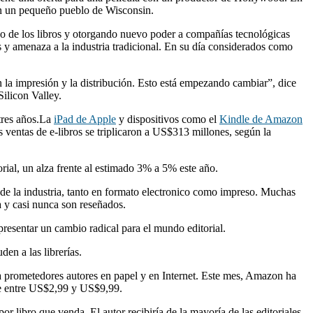
 en un pequeño pueblo de Wisconsin.
ado de los libros y otorgando nuevo poder a compañías tecnológicas
s y amenaza a la industria tradicional. En su día considerados como
an la impresión y la distribución. Esto está empezando cambiar”, dice
Silicon Valley.
 tres años.La
iPad de Apple
y dispositivos como el
Kindle de Amazon
 ventas de e-libros se triplicaron a US$313 millones, según la
rial, un alza frente al estimado 3% a 5% este año.
os de la industria, tanto en formato electronico como impreso. Muchas
a y casi nunca son reseñados.
resentar un cambio radical para el mundo editorial.
en a las librerías.
r a prometedores autores en papel y en Internet. Este mes, Amazon ha
 de entre US$2,99 y US$9,99.
 libro que venda. El autor recibiría de la mayoría de las editoriales