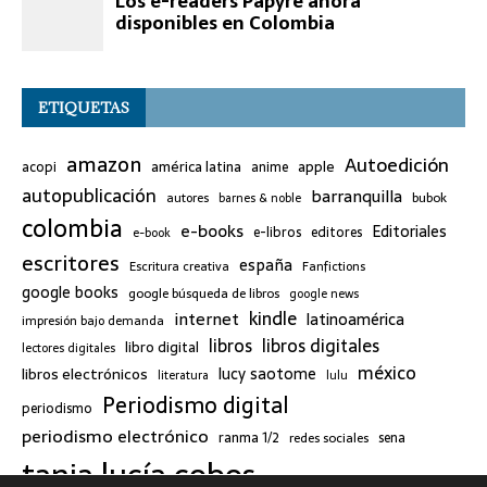
ETIQUETAS
amazon
Autoedición
américa latina
apple
acopi
anime
autopublicación
barranquilla
bubok
autores
barnes & noble
colombia
e-books
Editoriales
e-libros
editores
e-book
escritores
españa
Escritura creativa
Fanfictions
google books
google búsqueda de libros
google news
kindle
internet
latinoamérica
impresión bajo demanda
libros
libros digitales
libro digital
lectores digitales
méxico
lucy saotome
libros electrónicos
literatura
lulu
Periodismo digital
periodismo
periodismo electrónico
ranma 1/2
redes sociales
sena
tania lucía cobos
twitter