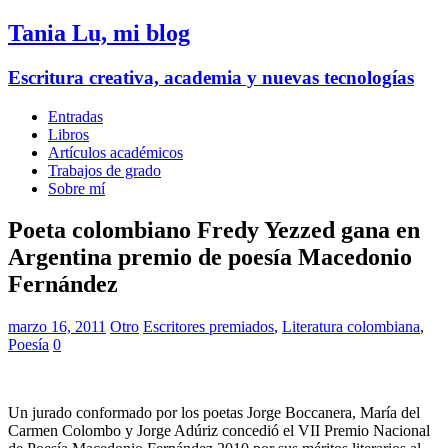
Tania Lu, mi blog
Escritura creativa, academia y nuevas tecnologías
Entradas
Libros
Artículos académicos
Trabajos de grado
Sobre mí
Poeta colombiano Fredy Yezzed gana en
Argentina premio de poesía Macedonio
Fernández
marzo 16, 2011
Otro
Escritores premiados
,
Literatura colombiana
,
Poesía
0
Un jurado conformado por los poetas Jorge Boccanera, María del
Carmen Colombo y Jorge Adúriz concedió el VII Premio Nacional