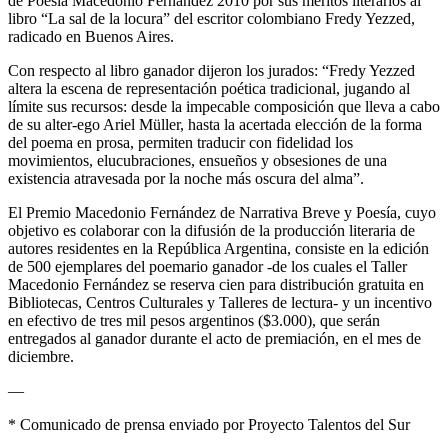
de Poesía Macedonio Fernández 2010 por sus méritos literarios al
libro “La sal de la locura” del escritor colombiano Fredy Yezzed,
radicado en Buenos Aires.
Con respecto al libro ganador dijeron los jurados: “Fredy Yezzed
altera la escena de representación poética tradicional, jugando al
límite sus recursos: desde la impecable composición que lleva a cabo
de su alter-ego Ariel Müller, hasta la acertada elección de la forma
del poema en prosa, permiten traducir con fidelidad los
movimientos, elucubraciones, ensueños y obsesiones de una
existencia atravesada por la noche más oscura del alma”.
El Premio Macedonio Fernández de Narrativa Breve y Poesía, cuyo
objetivo es colaborar con la difusión de la producción literaria de
autores residentes en la República Argentina, consiste en la edición
de 500 ejemplares del poemario ganador -de los cuales el Taller
Macedonio Fernández se reserva cien para distribución gratuita en
Bibliotecas, Centros Culturales y Talleres de lectura- y un incentivo
en efectivo de tres mil pesos argentinos ($3.000), que serán
entregados al ganador durante el acto de premiación, en el mes de
diciembre.
—
* Comunicado de prensa enviado por Proyecto Talentos del Sur