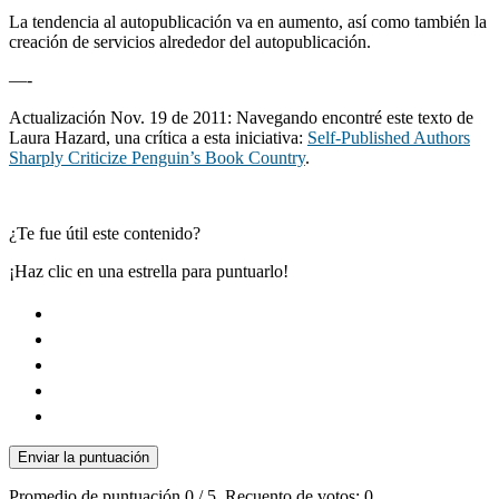
La tendencia al autopublicación va en aumento, así como también la
creación de servicios alrededor del autopublicación.
—-
Actualización Nov. 19 de 2011: Navegando encontré este texto de
Laura Hazard, una crítica a esta iniciativa:
Self-Published Authors
Sharply Criticize Penguin’s Book Country
.
¿Te fue útil este contenido?
¡Haz clic en una estrella para puntuarlo!
Enviar la puntuación
Promedio de puntuación
0
/ 5. Recuento de votos:
0