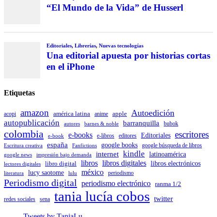
“El Mundo de la Vida” de Husserl
Editoriales
,
Librerías
,
Nuevas tecnologías
Una editorial apuesta por historias cortas
en el iPhone
Etiquetas
amazon
Autoedición
américa latina
apple
acopi
anime
autopublicación
barranquilla
autores
bubok
barnes & noble
colombia
escritores
e-books
Editoriales
e-libros
editores
e-book
españa
google books
Escritura creativa
Fanfictions
google búsqueda de libros
kindle
internet
latinoamérica
impresión bajo demanda
google news
libros
libros digitales
libro digital
libros electrónicos
lectores digitales
méxico
lucy saotome
periodismo
literatura
lulu
Periodismo digital
periodismo electrónico
ranma 1/2
tania lucía cobos
twitter
sena
redes sociales
Tweets by TaniaLu