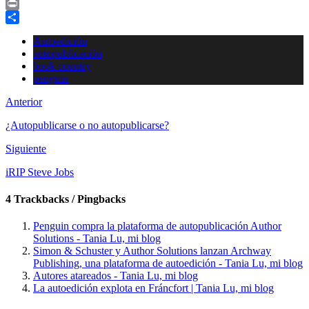
Copy
Link
Print
Compartir
Autoedición
autopublicación
book country
penguin
Anterior
¿Autopublicarse o no autopublicarse?
Siguiente
iRIP Steve Jobs
4 Trackbacks / Pingbacks
Penguin compra la plataforma de autopublicación Author
Solutions - Tania Lu, mi blog
Simon & Schuster y Author Solutions lanzan Archway
Publishing, una plataforma de autoedición - Tania Lu, mi blog
Autores atareados - Tania Lu, mi blog
La autoedición explota en Fráncfort | Tania Lu, mi blog