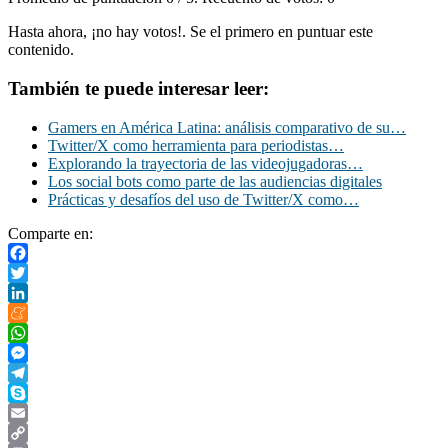
Hasta ahora, ¡no hay votos!. Se el primero en puntuar este
contenido.
También te puede interesar leer:
Gamers en América Latina: análisis comparativo de su…
Twitter/X como herramienta para periodistas…
Explorando la trayectoria de las videojugadoras…
Los social bots como parte de las audiencias digitales
Prácticas y desafíos del uso de Twitter/X como…
Comparte en:
Facebook
Twitter
LinkedIn
Meneame
WhatsApp
Messenger
Telegram
Skype
Email