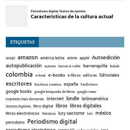
ETIQUETAS
amazon
Autoedición
américa latina
apple
acopi
anime
autopublicación
barranquilla
bubok
autores
barnes & noble
colombia
e-books
Editoriales
e-libros
editores
e-book
escritores
españa
Escritura creativa
Fanfictions
google books
google búsqueda de libros
google news
kindle
internet
latinoamérica
impresión bajo demanda
libros
libros digitales
libro digital
lectores digitales
méxico
lucy saotome
libros electrónicos
literatura
lulu
Periodismo digital
periodismo
periodismo electrónico