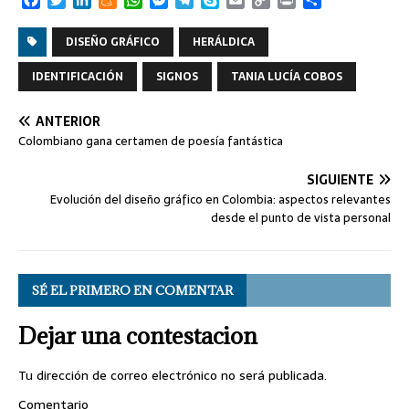
F
T
L
M
W
M
T
S
E
C
P
C
a
w
i
e
h
e
e
k
m
o
r
o
c
i
n
n
a
s
l
y
a
p
i
m
DISEÑO GRÁFICO
HERÁLDICA
e
t
k
e
t
s
e
p
i
y
n
p
b
t
e
a
s
e
g
e
l
L
t
a
IDENTIFICACIÓN
SIGNOS
TANIA LUCÍA COBOS
o
e
d
m
A
n
r
i
r
o
r
I
e
p
g
a
n
t
ANTERIOR
k
n
p
e
m
k
i
Colombiano gana certamen de poesía fantástica
r
r
SIGUIENTE
Evolución del diseño gráfico en Colombia: aspectos relevantes
desde el punto de vista personal
SÉ EL PRIMERO EN COMENTAR
Dejar una contestacion
Tu dirección de correo electrónico no será publicada.
Comentario