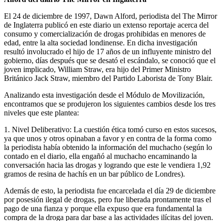
El 24 de diciembre de 1997, Dawn Alford, periodista del The Mirror
de Inglaterra publicó en este diario un extenso reportaje acerca del
consumo y comercialización de drogas prohibidas en menores de
edad, entre la alta sociedad londinense. En dicha investigación
resultó involucrado el hijo de 17 años de un influyente ministro del
gobierno, días después que se desató el escándalo, se conoció que el
joven implicado, William Straw, era hijo del Primer Ministro
Británico Jack Straw, miembro del Partido Laborista de Tony Blair.
Analizando esta investigación desde el Módulo de Movilización,
encontramos que se produjeron los siguientes cambios desde los tres
niveles que este plantea:
1. Nivel Deliberativo: La cuestión ética tomó curso en estos sucesos,
ya que unos y otros opinaban a favor y en contra de la forma como
la periodista había obtenido la información del muchacho (según lo
contado en el diario, ella engañó al muchacho encaminando la
conversación hacia las drogas y logrando que este le vendiera 1,92
gramos de resina de hachís en un bar público de Londres).
Además de esto, la periodista fue encarcelada el día 29 de diciembre
por posesión ilegal de drogas, pero fue liberada prontamente tras el
pago de una fianza y porque ella expuso que era fundamental la
compra de la droga para dar base a las actividades ilícitas del joven.