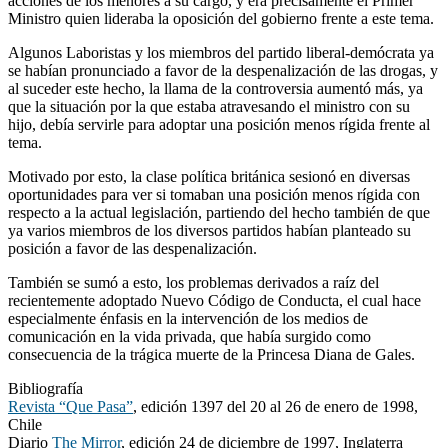
acciones de los menores a su cargo, y era precisamente el Primer
Ministro quien lideraba la oposición del gobierno frente a este tema.
Algunos Laboristas y los miembros del partido liberal-demócrata ya
se habían pronunciado a favor de la despenalización de las drogas, y
al suceder este hecho, la llama de la controversia aumentó más, ya
que la situación por la que estaba atravesando el ministro con su
hijo, debía servirle para adoptar una posición menos rígida frente al
tema.
Motivado por esto, la clase política británica sesionó en diversas
oportunidades para ver si tomaban una posición menos rígida con
respecto a la actual legislación, partiendo del hecho también de que
ya varios miembros de los diversos partidos habían planteado su
posición a favor de las despenalización.
También se sumó a esto, los problemas derivados a raíz del
recientemente adoptado Nuevo Código de Conducta, el cual hace
especialmente énfasis en la intervención de los medios de
comunicación en la vida privada, que había surgido como
consecuencia de la trágica muerte de la Princesa Diana de Gales.
Bibliografía
Revista “Que Pasa”
, edición 1397 del 20 al 26 de enero de 1998,
Chile
Diario
The Mirror
, edición 24 de diciembre de 1997, Inglaterra