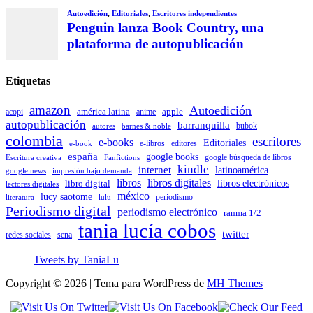
Autoedición
,
Editoriales
,
Escritores independientes
Penguin lanza Book Country, una
plataforma de autopublicación
Etiquetas
amazon
Autoedición
américa latina
apple
acopi
anime
autopublicación
barranquilla
autores
bubok
barnes & noble
colombia
escritores
e-books
Editoriales
e-libros
editores
e-book
españa
google books
Escritura creativa
Fanfictions
google búsqueda de libros
kindle
internet
latinoamérica
impresión bajo demanda
google news
libros
libros digitales
libro digital
libros electrónicos
lectores digitales
méxico
lucy saotome
periodismo
literatura
lulu
Periodismo digital
periodismo electrónico
ranma 1/2
tania lucía cobos
twitter
sena
redes sociales
Tweets by TaniaLu
Copyright © 2026 | Tema para WordPress de
MH Themes