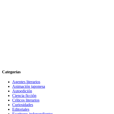
Categorías
Agentes literarios
Animación japonesa
Autoedición
Ciencia ficción
Críticos literarios
Curiosidades
Editoriales
Escritores independientes