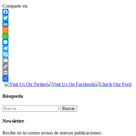
Comparte en:
Facebook
Twitter
LinkedIn
Meneame
WhatsApp
Messenger
Telegram
Skype
Email
Copy
Link
Print
Compartir
Búsqueda
Buscar:
Newsletter
Recibe en tu correo avisos de nuevas publicaciones: