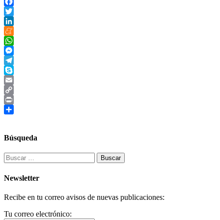
Facebook
Twitter
LinkedIn
Meneame
WhatsApp
Messenger
Telegram
Skype
Email
Copy
Link
Print
Compartir
Búsqueda
Buscar:
Newsletter
Recibe en tu correo avisos de nuevas publicaciones:
Tu correo electrónico: