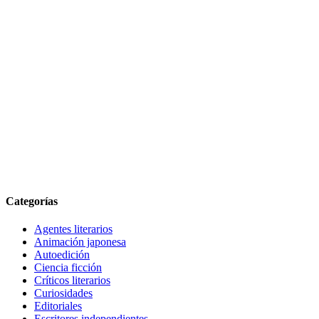
Categorías
Agentes literarios
Animación japonesa
Autoedición
Ciencia ficción
Críticos literarios
Curiosidades
Editoriales
Escritores independientes