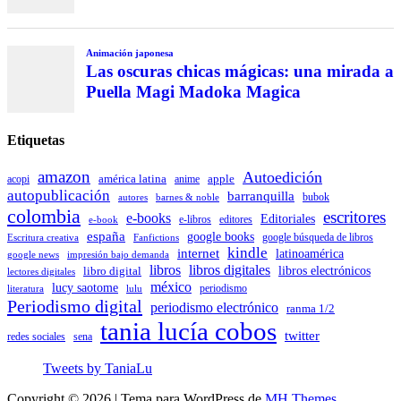
Animación japonesa
Las oscuras chicas mágicas: una mirada a
Puella Magi Madoka Magica
Etiquetas
amazon
Autoedición
américa latina
apple
acopi
anime
autopublicación
barranquilla
autores
bubok
barnes & noble
colombia
escritores
e-books
Editoriales
e-libros
editores
e-book
españa
google books
Escritura creativa
Fanfictions
google búsqueda de libros
kindle
internet
latinoamérica
impresión bajo demanda
google news
libros
libros digitales
libro digital
libros electrónicos
lectores digitales
méxico
lucy saotome
periodismo
literatura
lulu
Periodismo digital
periodismo electrónico
ranma 1/2
tania lucía cobos
twitter
sena
redes sociales
Tweets by TaniaLu
Copyright © 2026 | Tema para WordPress de
MH Themes