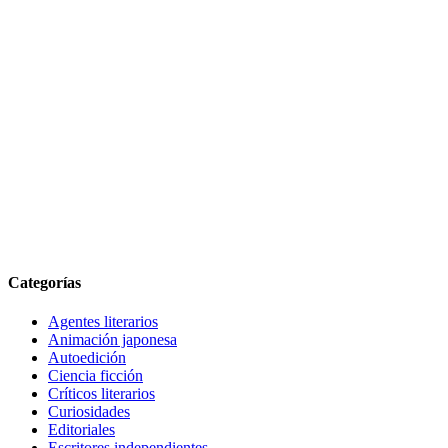
Categorías
Agentes literarios
Animación japonesa
Autoedición
Ciencia ficción
Críticos literarios
Curiosidades
Editoriales
Escritores independientes