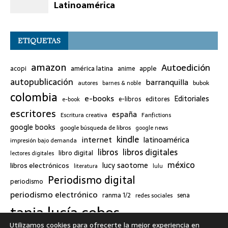
ETIQUETAS
amazon
Autoedición
américa latina
apple
acopi
anime
autopublicación
barranquilla
bubok
autores
barnes & noble
colombia
e-books
Editoriales
e-libros
editores
e-book
escritores
españa
Escritura creativa
Fanfictions
google books
google búsqueda de libros
google news
kindle
internet
latinoamérica
impresión bajo demanda
libros
libros digitales
libro digital
lectores digitales
méxico
lucy saotome
libros electrónicos
literatura
lulu
Periodismo digital
periodismo
periodismo electrónico
ranma 1/2
redes sociales
sena
tania lucía cobos
twitter
Utilizamos cookies para ofrecerte la mejor experiencia en