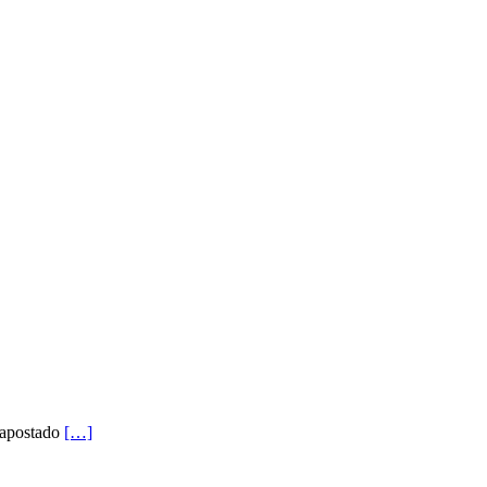
s apostado
[…]