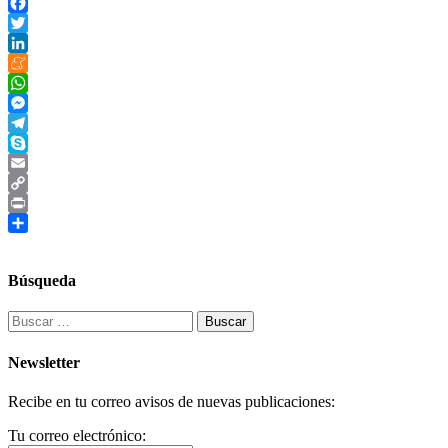
Facebook
Twitter
LinkedIn
Meneame
WhatsApp
Messenger
Telegram
Skype
Email
Copy
Link
Print
Compartir
Búsqueda
Buscar:
Newsletter
Recibe en tu correo avisos de nuevas publicaciones:
Tu correo electrónico: