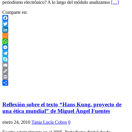
periodismo electrónico? A lo largo del módulo analizamos
[…]
Comparte en:
Facebook
Twitter
LinkedIn
Meneame
WhatsApp
Messenger
Telegram
Skype
Email
Copy
Link
Print
Compartir
Reflexión sobre el texto “Hans Kung, proyecto de
una ética mundial” de Miguel Ángel Fuentes
enero 24, 2010
Tania Lucía Cobos
0