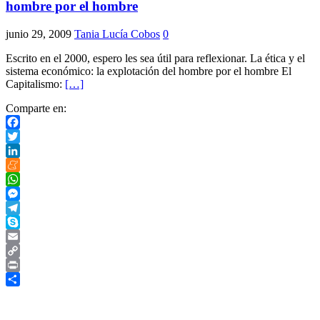
hombre por el hombre
junio 29, 2009
Tania Lucía Cobos
0
Escrito en el 2000, espero les sea útil para reflexionar. La ética y el
sistema económico: la explotación del hombre por el hombre El
Capitalismo:
[…]
Comparte en:
Facebook
Twitter
LinkedIn
Meneame
WhatsApp
Messenger
Telegram
Skype
Email
Copy
Link
Print
Compartir