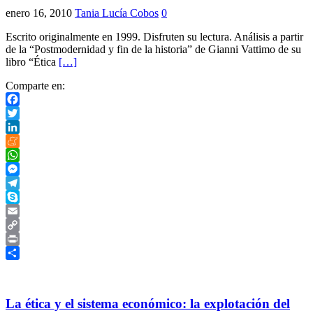
enero 16, 2010
Tania Lucía Cobos
0
Escrito originalmente en 1999. Disfruten su lectura. Análisis a partir
de la “Postmodernidad y fin de la historia” de Gianni Vattimo de su
libro “Ética
[…]
Comparte en:
Facebook
Twitter
LinkedIn
Meneame
WhatsApp
Messenger
Telegram
Skype
Email
Copy
Link
Print
Compartir
La ética y el sistema económico: la explotación del