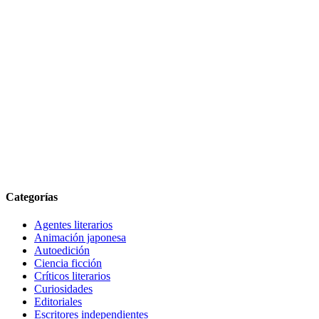
Categorías
Agentes literarios
Animación japonesa
Autoedición
Ciencia ficción
Críticos literarios
Curiosidades
Editoriales
Escritores independientes