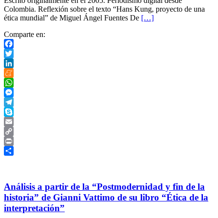
Escrito originalmente en el 2005. Periodismo digital desde
Colombia. Reflexión sobre el texto “Hans Kung, proyecto de una
ética mundial” de Miguel Ángel Fuentes De
[…]
Comparte en:
Facebook
Twitter
LinkedIn
Meneame
WhatsApp
Messenger
Telegram
Skype
Email
Copy
Link
Print
Compartir
Análisis a partir de la “Postmodernidad y fin de la
historia” de Gianni Vattimo de su libro “Ética de la
interpretación”