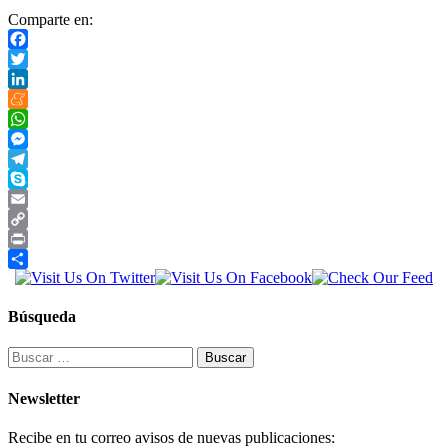
Comparte en:
Facebook
Twitter
LinkedIn
Meneame
WhatsApp
Messenger
Telegram
Skype
Email
Copy
Link
Print
Compartir
Búsqueda
Buscar:
Newsletter
Recibe en tu correo avisos de nuevas publicaciones: