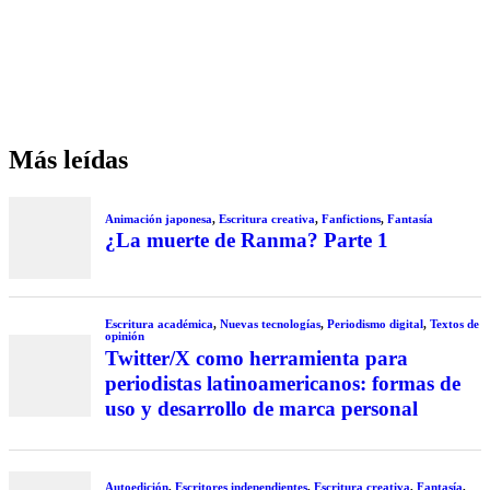
Más leídas
Animación japonesa
,
Escritura creativa
,
Fanfictions
,
Fantasía
¿La muerte de Ranma? Parte 1
Escritura académica
,
Nuevas tecnologías
,
Periodismo digital
,
Textos de
opinión
Twitter/X como herramienta para
periodistas latinoamericanos: formas de
uso y desarrollo de marca personal
Autoedición
,
Escritores independientes
,
Escritura creativa
,
Fantasía
,