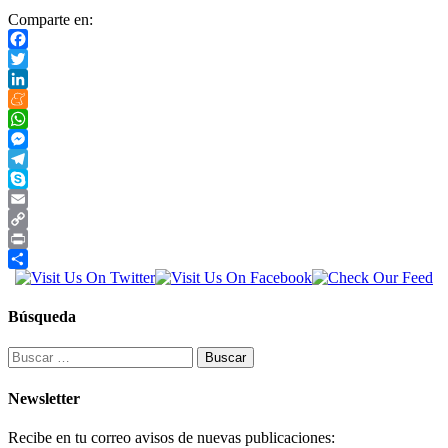
Comparte en:
Facebook
Twitter
LinkedIn
Meneame
WhatsApp
Messenger
Telegram
Skype
Email
Copy
Link
Print
Compartir
Búsqueda
Buscar:
Newsletter
Recibe en tu correo avisos de nuevas publicaciones: