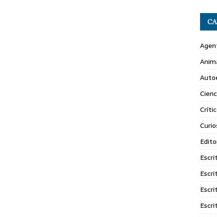
CA
Agent
Anim
Autoe
Cienc
Crític
Curio
Edito
Escri
Escri
Escri
Escri