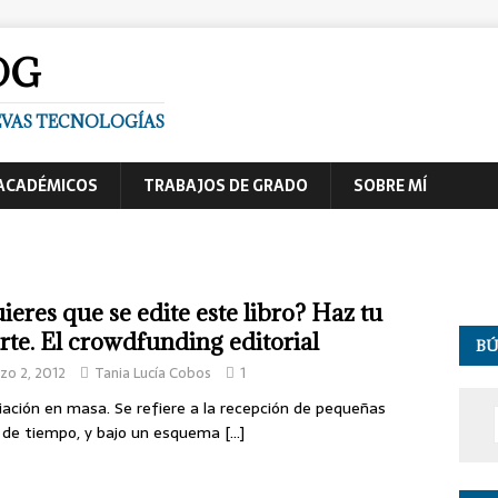
OG
UEVAS TECNOLOGÍAS
ACADÉMICOS
TRABAJOS DE GRADO
SOBRE MÍ
ieres que se edite este libro? Haz tu
rte. El crowdfunding editorial
B
zo 2, 2012
Tania Lucía Cobos
1
ación en masa. Se refiere a la recepción de pequeñas
 de tiempo, y bajo un esquema
[…]