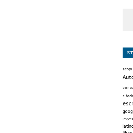
ET
acopi
Auto
barnes
e-book
esc
goog
impre
latin