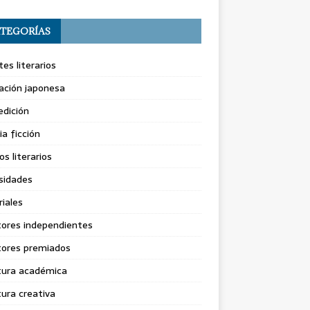
TEGORÍAS
es literarios
ación japonesa
dición
ia ficción
os literarios
sidades
riales
tores independientes
tores premiados
tura académica
tura creativa