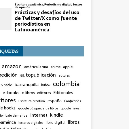
IQUETAS
amazon
américa latina
apple
anime
edición
autopublicación
autores
colombia
barranquilla
bubok
 & noble
e-books
Editoriales
e-libros
editores
ritores
españa
Escritura creativa
Fanfictions
le books
google búsqueda de libros
google news
kindle
internet
sión bajo demanda
libros
oamérica
libro digital
lectores digitales