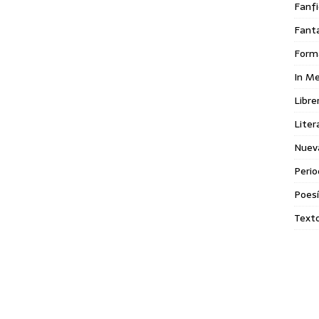
Fanfi
Fant
Form
In M
Libre
Liter
Nuev
Perio
Poes
Texto