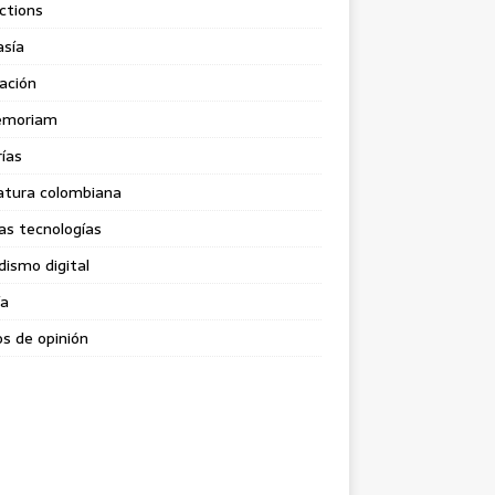
ctions
asía
ación
emoriam
rías
atura colombiana
as tecnologías
dismo digital
ía
s de opinión