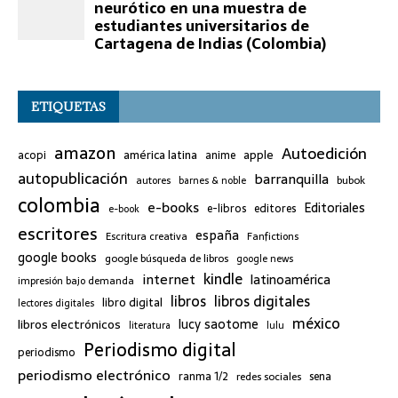
ETIQUETAS
amazon
Autoedición
américa latina
apple
acopi
anime
autopublicación
barranquilla
bubok
autores
barnes & noble
colombia
e-books
Editoriales
e-libros
editores
e-book
escritores
españa
Escritura creativa
Fanfictions
google books
google búsqueda de libros
google news
kindle
internet
latinoamérica
impresión bajo demanda
libros
libros digitales
libro digital
lectores digitales
méxico
lucy saotome
libros electrónicos
literatura
lulu
Periodismo digital
periodismo
periodismo electrónico
ranma 1/2
redes sociales
sena