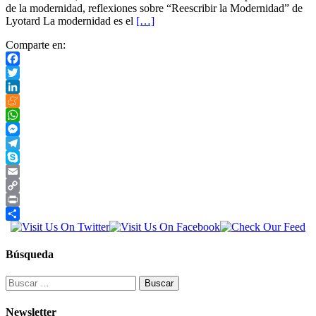
de la modernidad, reflexiones sobre “Reescribir la Modernidad” de
Lyotard La modernidad es el
[…]
Comparte en:
Facebook
Twitter
LinkedIn
Meneame
WhatsApp
Messenger
Telegram
Skype
Email
Copy
Link
Print
Compartir
Búsqueda
Buscar:
Newsletter