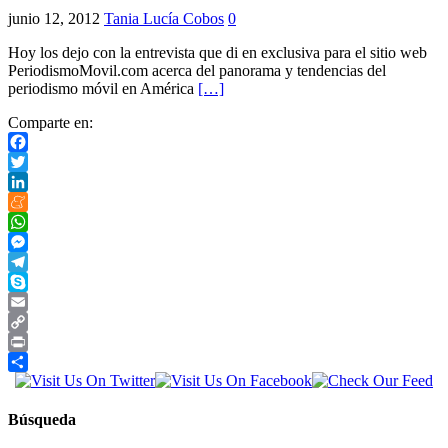
junio 12, 2012
Tania Lucía Cobos
0
Hoy los dejo con la entrevista que di en exclusiva para el sitio web
PeriodismoMovil.com acerca del panorama y tendencias del
periodismo móvil en América
[…]
Comparte en:
Facebook
Twitter
LinkedIn
Meneame
WhatsApp
Messenger
Telegram
Skype
Email
Copy
Link
Print
Compartir
Búsqueda