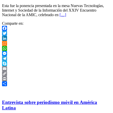
Esta fue la ponencia presentada en la mesa Nuevas Tecnologías,
Internet y Sociedad de la Información del XXIV Encuentro
Nacional de la AMIC, celebrado en
[…]
Comparte en:
Facebook
Twitter
LinkedIn
Meneame
WhatsApp
Messenger
Telegram
Skype
Email
Copy
Link
Print
Compartir
Entrevista sobre periodismo móvil en América
Latina