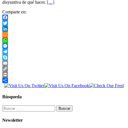
disyuntiva de qué hacer.
[…]
Comparte en:
Facebook
Twitter
LinkedIn
Meneame
WhatsApp
Messenger
Telegram
Skype
Email
Copy
Link
Print
Compartir
Búsqueda
Buscar:
Newsletter