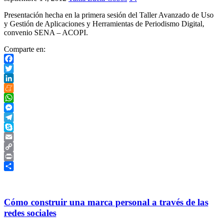
Presentación hecha en la primera sesión del Taller Avanzado de Uso
y Gestión de Aplicaciones y Herramientas de Periodismo Digital,
convenio SENA – ACOPI.
Comparte en:
Facebook
Twitter
LinkedIn
Meneame
WhatsApp
Messenger
Telegram
Skype
Email
Copy
Link
Print
Compartir
Cómo construir una marca personal a través de las
redes sociales