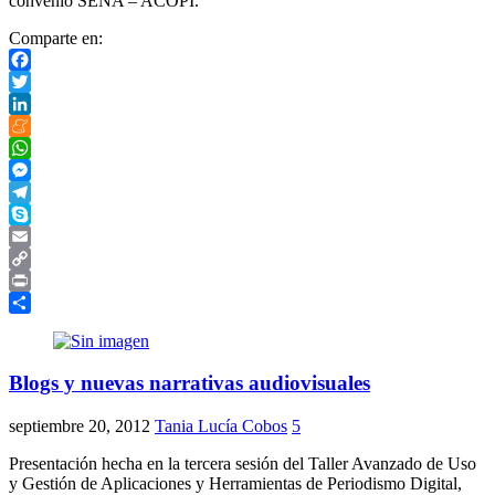
convenio SENA – ACOPI.
Comparte en:
Facebook
Twitter
LinkedIn
Meneame
WhatsApp
Messenger
Telegram
Skype
Email
Copy
Link
Print
Compartir
Blogs y nuevas narrativas audiovisuales
septiembre 20, 2012
Tania Lucía Cobos
5
Presentación hecha en la tercera sesión del Taller Avanzado de Uso
y Gestión de Aplicaciones y Herramientas de Periodismo Digital,