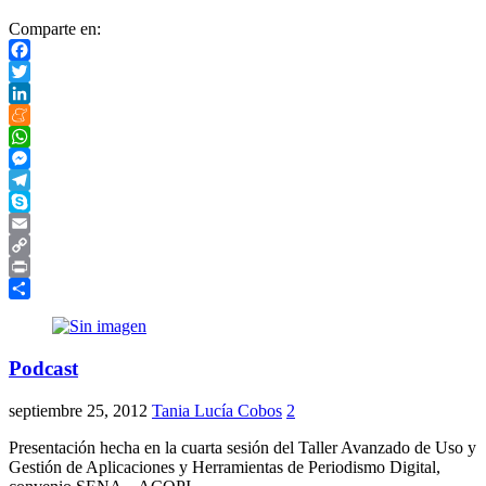
Comparte en:
Facebook
Twitter
LinkedIn
Meneame
WhatsApp
Messenger
Telegram
Skype
Email
Copy
Link
Print
Compartir
Podcast
septiembre 25, 2012
Tania Lucía Cobos
2
Presentación hecha en la cuarta sesión del Taller Avanzado de Uso y
Gestión de Aplicaciones y Herramientas de Periodismo Digital,