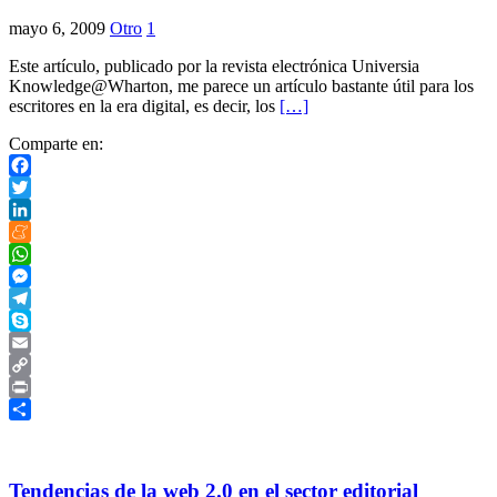
mayo 6, 2009
Otro
1
Este artículo, publicado por la revista electrónica Universia
Knowledge@Wharton, me parece un artículo bastante útil para los
escritores en la era digital, es decir, los
[…]
Comparte en:
Facebook
Twitter
LinkedIn
Meneame
WhatsApp
Messenger
Telegram
Skype
Email
Copy
Link
Print
Compartir
Tendencias de la web 2.0 en el sector editorial