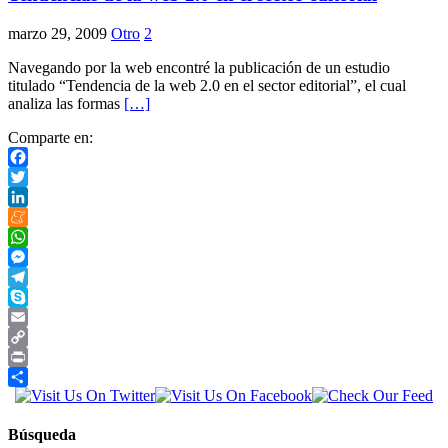
marzo 29, 2009
Otro
2
Navegando por la web encontré la publicación de un estudio
titulado “Tendencia de la web 2.0 en el sector editorial”, el cual
analiza las formas
[…]
Comparte en:
Facebook
Twitter
LinkedIn
Meneame
WhatsApp
Messenger
Telegram
Skype
Email
Copy
Link
Print
Compartir
Búsqueda