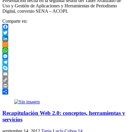
Presentación hecha en la segunda sesión del Taller Avanzado de
Uso y Gestión de Aplicaciones y Herramientas de Periodismo
Digital, convenio SENA – ACOPI.
Comparte en:
Facebook
Twitter
LinkedIn
Meneame
WhatsApp
Messenger
Telegram
Skype
Email
Copy
Link
Print
Compartir
Recapitulación Web 2.0: conceptos, herramientas y
servicios
septiembre 14, 2012
Tania Lucía Cobos
14