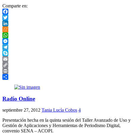
Comparte en:
Facebook
Twitter
LinkedIn
Meneame
WhatsApp
Messenger
Telegram
Skype
Email
Copy
Link
Print
Compartir
Radio Online
septiembre 27, 2012
Tania Lucía Cobos
4
Presentación hecha en la quinta sesión del Taller Avanzado de Uso y
Gestión de Aplicaciones y Herramientas de Periodismo Digital,
convenio SENA – ACOPI.